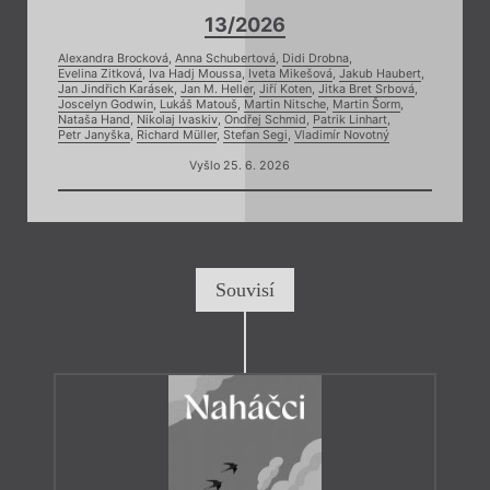
13/2026
Alexandra Brocková
,
Anna Schubertová
,
Didi Drobna
,
Evelina Zitková
,
Iva Hadj Moussa
,
Iveta Mikešová
,
Jakub Haubert
,
Jan Jindřich Karásek
,
Jan M. Heller
,
Jiří Koten
,
Jitka Bret Srbová
,
Joscelyn Godwin
,
Lukáš Matouš
,
Martin Nitsche
,
Martin Šorm
,
Nataša Hand
,
Nikolaj Ivaskiv
,
Ondřej Schmid
,
Patrik Linhart
,
Petr Janyška
,
Richard Müller
,
Stefan Segi
,
Vladimír Novotný
Vyšlo 25. 6. 2026
Souvisí