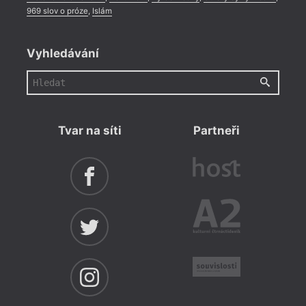
969 slov o próze
,
Islám
Vyhledávání
Tvar na síti
Partneři