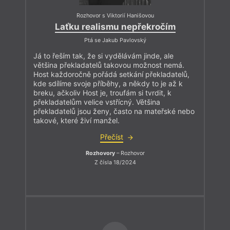
Rozhovor s Viktorií Hanišovou
Laťku realismu nepřekročím
Ptá se Jakub Pavlovský
Já to řeším tak, že si vydělávám jinde, ale
většina překladatelů takovou možnost nemá.
Host každoročně pořádá setkání překladatelů,
kde sdílíme svoje příběhy, a někdy to je až k
breku, ačkoliv Host je, troufám si tvrdit, k
překladatelům velice vstřícný. Většina
překladatelů jsou ženy, často na mateřské nebo
takové, které živí manžel.
Přečíst
Rozhovory
– Rozhovor
Z čísla 18/2024