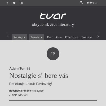
Menu
obtýdeník živé literatury
Rubriky
Témata
Ravt
Akce
Příležitosti
Tvárnice
Archiv
Beletrie
Ženy v katolické literatuře
Drobná publicistika
Právě vychází
JP
Esejistika
Mauzoleum
Recenze a reflexe
Divadlo
Reportáže
Historie kolonialismu
Adam Tomáš
Rozhovory
Dokument
Nostalgie si bere vás
Výroční ceny
Reflektuje Jakub Pavlovský
Recenze a reflexe
– Recenze
Z čísla 13/2026