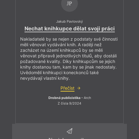
JP
Jakub Pavlovský
Nechat knihkupce dělat svoji práci
Nakladatelé by se nejen z podstaty své činnosti
měli věnovat vydávání knih. A raději než
zacházet na území knihkupců by se měli
věnovat přípravě jednotlivých titulů, aby dostáli
požadované kvality. Díky knihkupcům se jejich
knihy dostanou tam, kam by se jinak nedostaly.
Uvědomělí knihkupci koneckonců také
nevydávají vlastní knihy.
Přečíst
Drobná publicistika
– Arch
Z čísla 9/2024