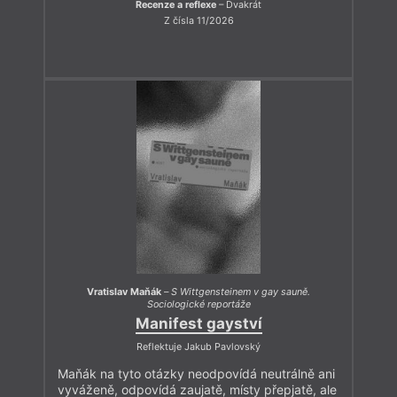
Recenze a reflexe
– Dvakrát
Z čísla 11/2026
Vratislav Maňák
–
S Wittgensteinem v gay sauně.
Sociologické reportáže
Manifest gayství
Reflektuje Jakub Pavlovský
Maňák na tyto otázky neodpovídá neutrálně ani
vyváženě, odpovídá zaujatě, místy přepjatě, ale