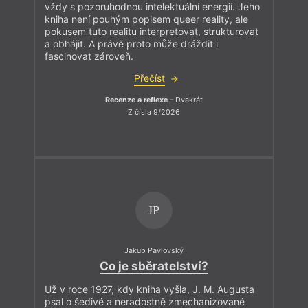
vždy s pozoruhodnou intelektuální energií. Jeho
kniha není pouhým popisem queer reality, ale
pokusem tuto realitu interpretovat, strukturovat
a obhájit. A právě proto může dráždit i
fascinovat zároveň.
Přečíst
Recenze a reflexe
– Dvakrát
Z čísla 9/2026
JP
Jakub Pavlovský
Co je sběratelství?
Už v roce 1927, kdy kniha vyšla, J. M. Augusta
psal o šedivé a neradostně zmechanizované