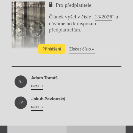
Pro předplatitele
Článek vyšel v čísle „
13/2026
“ a
dáváme ho k dispozici
předplatitelům.
Přihlášení
Získat číslo
Chviličku.
Adam Tomáš
Načítá se.
AT
Profil
Jakub Pavlovský
JP
Profil