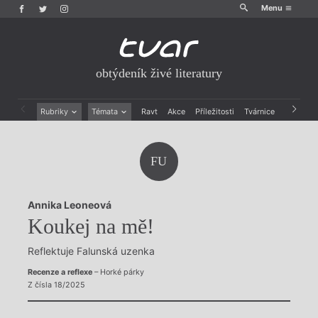
Menu
obtýdeník živé literatury
Rubriky
Témata
Ravt
Akce
Příležitosti
Tvárnice
Archiv
Beletrie
Ženy v katolické literatuře
Drobná publicistika
Právě vychází
FU
Esejistika
Mauzoleum
Recenze a reflexe
Divadlo
Reportáže
Historie kolonialismu
Annika Leoneová
Rozhovory
Dokument
Koukej na mě!
Výroční ceny
Reflektuje Falunská uzenka
Recenze a reflexe
– Horké párky
Z čísla 18/2025