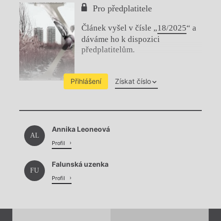
Pro předplatitele
Článek vyšel v čísle „
18/2025
“ a
dáváme ho k dispozici
předplatitelům.
Přihlášení
Získat číslo
Chviličku.
Annika Leoneová
Načítá se.
AL
Profil
Falunská uzenka
FU
Profil