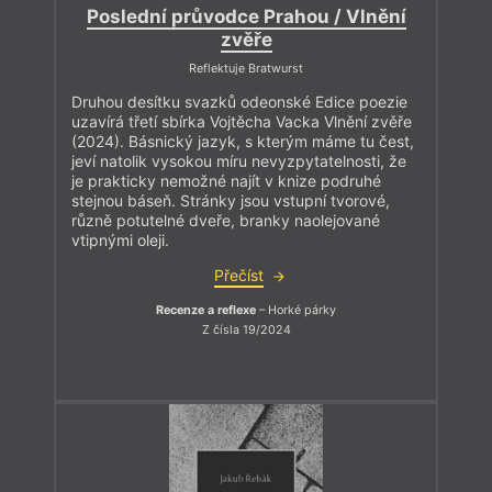
Poslední průvodce Prahou / Vlnění
zvěře
Reflektuje Bratwurst
Druhou desítku svazků odeonské Edice poezie
uzavírá třetí sbírka Vojtěcha Vacka Vlnění zvěře
(2024). Básnický jazyk, s kterým máme tu čest,
jeví natolik vysokou míru nevyzpytatelnosti, že
je prakticky nemožné najít v knize podruhé
stejnou báseň. Stránky jsou vstupní tvorové,
různě potutelné dveře, branky naolejované
vtipnými oleji.
Přečíst
Recenze a reflexe
– Horké párky
Z čísla 19/2024