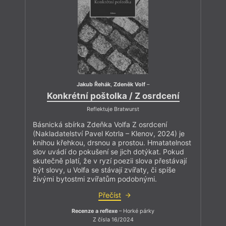
Jakub Řehák
,
Zdeněk Volf
–
Konkrétní poštolka / Z osrdcení
Reflektuje Bratwurst
Básnická sbírka Zdeňka Volfa Z osrdcení
(Nakladatelství Pavel Kotrla – Klenov, 2024) je
knihou křehkou, drsnou a prostou. Hmatatelnost
slov uvádí do pokušení se jich dotýkat. Pokud
skutečně platí, že v ryzí poezii slova přestávají
být slovy, u Volfa se stávají zvířaty, či spíše
živými bytostmi zvířatům podobnými.
Přečíst
Recenze a reflexe
– Horké párky
Z čísla 16/2024