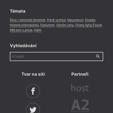
Rozhovor
,
Anketa
,
Celá rubrika
Témata
Ženy v katolické literatuře
,
Právě vychází
,
Mauzoleum
,
Divadlo
,
Historie kolonialismu
,
Dokument
,
Výroční ceny
,
Útvary Sylvy Ficové
,
969 slov o próze
,
Islám
Vyhledávání
Tvar na síti
Partneři