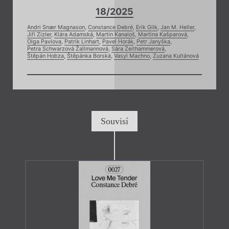
18/2025
Andri Snær Magnason
,
Constance Debré
,
Erik Gilk
,
Jan M. Heller
,
Jiří Zizler
,
Klára Adamská
,
Martin Kanaloš
,
Martina Kašparová
,
Olga Pavlova
,
Patrik Linhart
,
Pavel Horák
,
Petr Janyška
,
Petra Schwarzová Žallmannová
,
Sára Zeithammerová
,
Štěpán Hobza
,
Štěpánka Borská
,
Vasyl Machno
,
Zuzana Kultánová
Souvisí