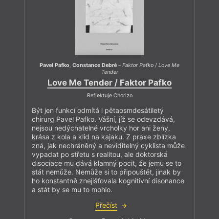
Pavel Pafko
,
Constance Debré
–
Faktor Pafko / Love Me
Tender
Love Me Tender / Faktor Pafko
Reflektuje Chorizo
Být jen funkcí odmítá i pětaosmdesátiletý
chirurg Pavel Pafko. Vášní, jíž se odevzdává,
nejsou nedýchatelné vrcholky hor ani ženy,
krása z kola a klid na kajaku. Z praxe zblízka
zná, jak nechráněný a neviditelný cyklista může
vypadat po střetu s realitou, ale doktorská
disociace mu dává klamný pocit, že jemu se to
stát nemůže. Nemůže si to připouštět, jinak by
ho konstantně znejišťovala kognitivní disonance
a stát by se mu to mohlo.
Přečíst