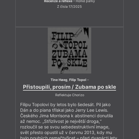
Recenze a reflexe
– Horké párky
Z čísla 17/2025
Tine Høeg
,
Filip Topol
–
Přistoupili, prosím / Zubama po skle
Reflektuje Chorizo
Filipu Topolovi by letos bylo šedesát. Pil jako
Dán a do piana třískal jako Jerry Lee Lewis.
Českého Jima Morrisona k abstinenci donutila
až nemoc. „Střízlivost je největší droga,“
rozloučil se se svou sebedestruktivní image,
svět přesto opustil už v červnu 2013, kdy mu
bylo pouhých osmačtyřicet – před dvanácti lety.