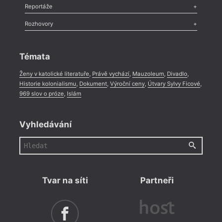
Recenze
,
Dvakrát
,
Horké párky
,
969 slov o próze
,
Reportáže
Méně slov o próze
,
Celá rubrika
Literární zítřky
,
Reportáž
,
Literární život
,
Divadlo
,
Kritický ohlas
,
Rozhovory
Celá rubrika
Rozhovor
,
Anketa
,
Celá rubrika
Témata
Ženy v katolické literatuře
,
Právě vychází
,
Mauzoleum
,
Divadlo
,
Historie kolonialismu
,
Dokument
,
Výroční ceny
,
Útvary Sylvy Ficové
,
969 slov o próze
,
Islám
Vyhledávání
Tvar na síti
Partneři