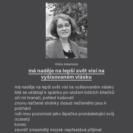
uchází se o studium na FF UK. Její tvorba byla
publikována na webu
Nedělní chvilka poezie
,
příležitostně se účastní autorských čtení a literárních
setkání.
Klára Adamská
má naděje na lepší svět visí na
vyšisovaném vlásku
má naděje na lepší svět visí na vyšisovaném vlásku
má na
lidé se ukládají k spánku po uložení bdících bitečků
lidé s
oči mi hranatí, pohled kašovatí
oči mi
znovu načtené stránky dosud nečteného jsou k
znovu
potrhání
potrh
ruší mou pozornost jako šipečka pronásledující svůj
ruší 
ocasatý
ocasa
konec
kone
zevnitř zmastnělý mozek nepřestává přijímat
zevni