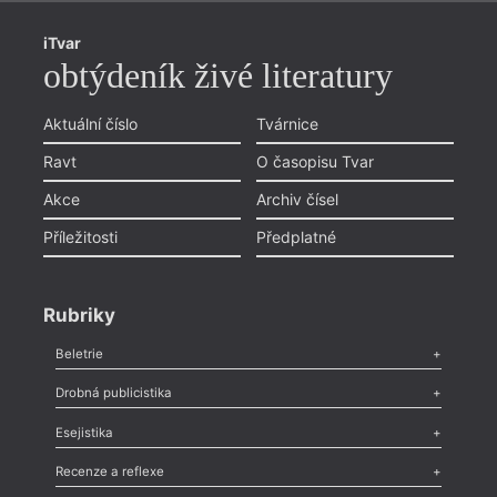
iTvar
obtýdeník živé literatury
Aktuální číslo
Tvárnice
Ravt
O časopisu Tvar
Akce
Archiv čísel
Příležitosti
Předplatné
Rubriky
Beletrie
Poezie
,
Próza
,
Dokumenty
,
Drama
,
Celá rubrika
Drobná publicistika
Odlesk
,
Zasláno
,
Nezařazené
,
Novinky v Tvaru
,
Slovo
,
Výročí
,
Esejistika
Nekrolog
,
Glosa
,
Sloupek
,
Pozvánka
,
Literární soutěž
,
Komentář
,
Celá rubrika
Esej
,
Pádlo
,
Úvaha
,
Texty
,
Studie
,
Celá rubrika
Recenze a reflexe