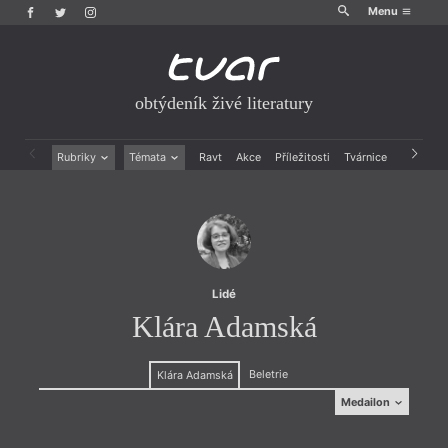
Menu
obtýdeník živé literatury
Rubriky
Témata
Ravt
Akce
Příležitosti
Tvárnice
Archiv
Beletrie
Ženy v katolické literatuře
Drobná publicistika
Právě vychází
Esejistika
Mauzoleum
Recenze a reflexe
Divadlo
Reportáže
Historie kolonialismu
Rozhovory
Dokument
Lidé
Výroční ceny
Klára Adamská
Beletrie
Klára Adamská
Medailon
Medailon
(2006) žije v Praze, kde absolvovala gymnázium a