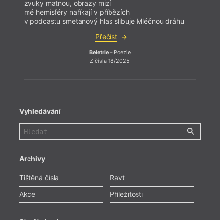
zvuky matnou, obrazy mizí
zvuky
mé hemisféry naříkají v příbězích
mé hem
v podcastu smetanový hlas slibuje Mléčnou dráhu
v pod
Přečíst
Beletrie
– Poezie
Z čísla 18/2025
Vyhledávání
Archivy
Tištěná čísla
Ravt
Akce
Příležitosti