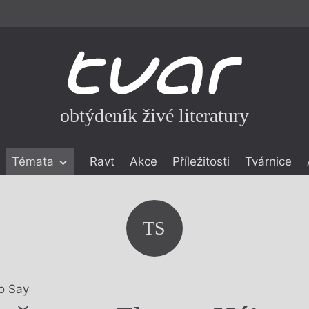
obtýdeník živé literatury
Témata
Ravt
Akce
Příležitosti
Tvárnice
ické literatuře
icistika
zí
TS
eflexe
onialismu
o Say