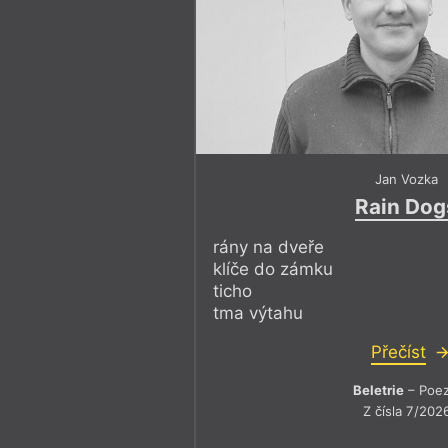
Jan Vozka
Rain Dog
rány na dveře
klíče do zámku
ticho
tma výtahu
Přečíst
Beletrie
– Poez
Z čísla 7/202