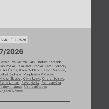
Vyšlo 2. 4. 2026
7/2026
Gersin
,
Iva Jakimiv
,
Jan Jindřich Karásek
,
Jan Vozka
,
Jitka Bret Srbová
,
Karel Piorecký
,
Klára Černá
,
Klára Goldstein
,
Libor Magdoň
,
Lukáš Zádrapa
,
Magdaléna Platzová
,
Michal Škrabal
,
Olivia Laing
,
Ondřej Schmid
,
Patrik Linhart
,
Pavel Horký
,
Petr Janyška
,
Radovan Jursa
,
Sára Vybíralová
,
Vojtěch Němec