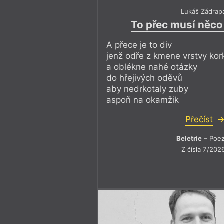
Lukáš Zádrap
To přec musí něc
A přece je to div
jenž odře z kmene vrstvy kor
a oblékne nahé otázky
do hřejivých oděvů
aby nedrkotaly zuby
aspoň na okamžik
Přečíst
Beletrie
– Poez
Z čísla 7/202