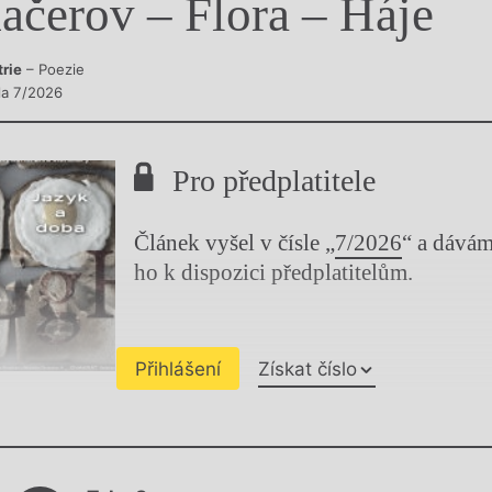
ačerov – Flora – Háje
y
trie
– Poezie
sla 7/2026
Pro předplatitele
Článek vyšel v čísle „
7/2026
“ a dává
ho k dispozici předplatitelům.
Přihlášení
Získat číslo
Chviličku.