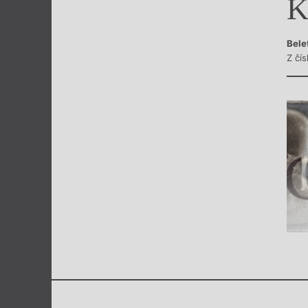
K
Výroční cen
Bele
Z čí