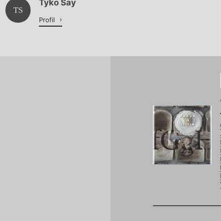
Tyko Say
Načítá se.
TS
Profil