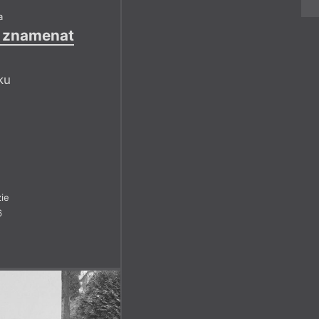
a
o znamenat
ku
ie
6