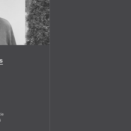
s
ie
6