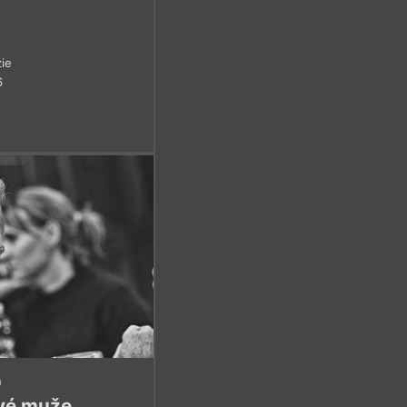
ie
6
n
ivé muže