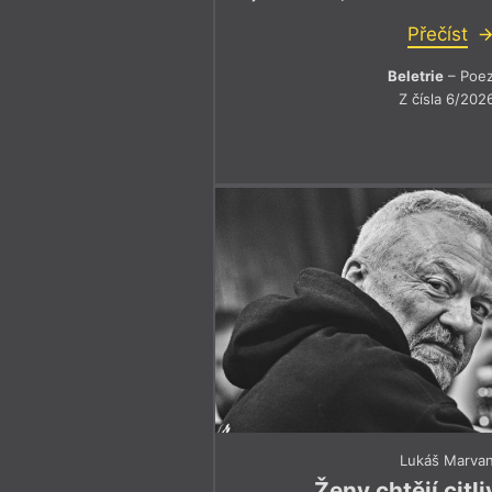
Přečíst
Beletrie
– Poez
Z čísla 6/202
Lukáš Marva
Ženy chtějí citl