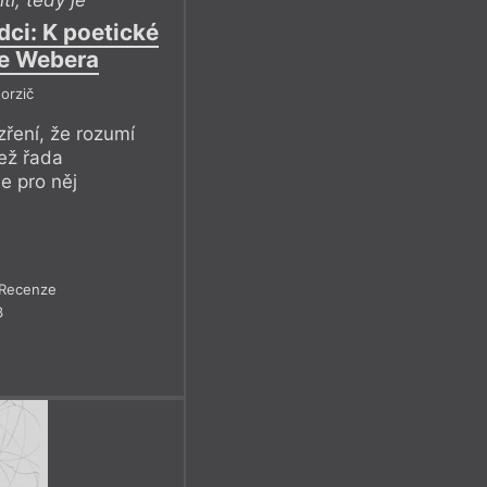
ítí, tedy je
dci: K poetické
se Webera
orzič
ření, že rozumí
než řada
e pro něj
Recenze
3