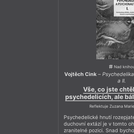
Nad kniho
Vojtěch Cink
–
Psychedelika
a II.
Vše, co jste chtě
psychedelicích, ale bál
Reflektuje Zuzana Mari
Psychedelické hnutí rozepjat
duchovní extází je v tomto o
zranitelné pozici. Snad bych