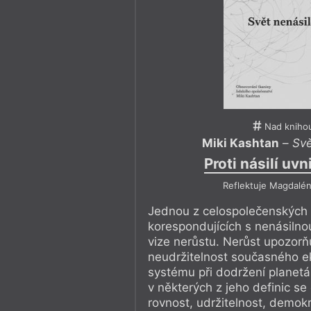
Nad kniho
Miki Kashtan
–
Svě
Proti násilí uvni
Reflektuje Magdalén
Jednou z celospolečenských 
korespondujících s nenásilno
vize nerůstu. Nerůst upozorň
neudržitelnost současného 
systému při dodržení planetár
v některých z jeho definic se
rovnost, udržitelnost, demokra