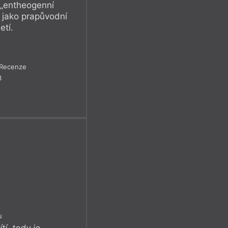
 „entheogenní
kt jako prapůvodní
etí.
Recenze
3
u