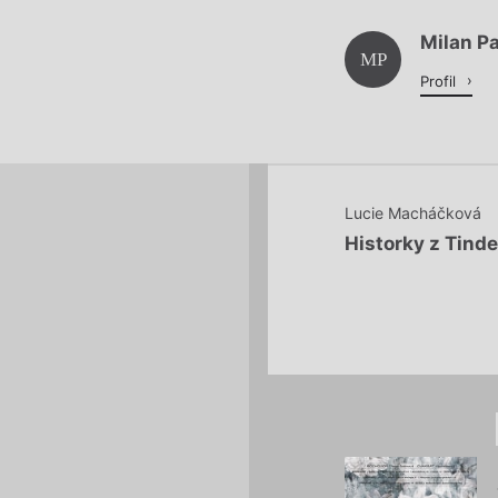
Milan Pa
Načítá se.
MP
Profil
Lucie Macháčková
Historky z Tind