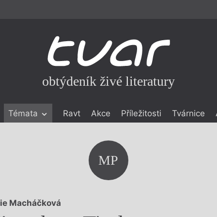
obtýdeník živé literatury
Témata
Ravt
Akce
Příležitosti
Tvárnice
ické literatuře
icistika
zí
MP
eflexe
onialismu
ie Macháčková