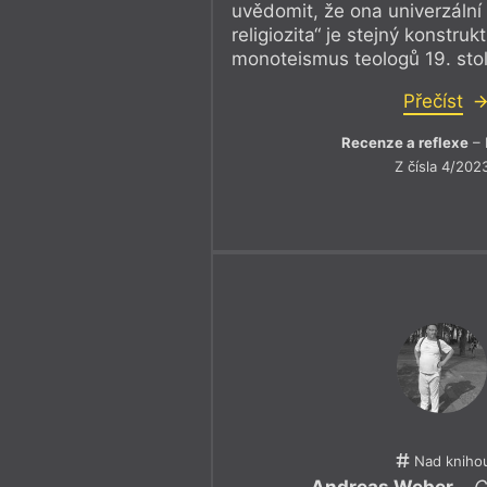
uvědomit, že ona univerzální
religiozita“ je stejný konstru
monoteismus teologů 19. stol
Přečíst
Recenze a reflexe
– 
Z čísla 4/202
Nad kniho