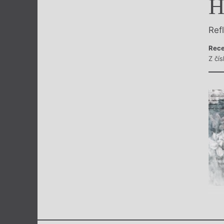
H
Výroční cen
Ref
Rece
Z čí