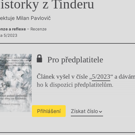
istorky z Tinderu
y
lektuje Milan Pavlovič
nze a reflexe
– Recenze
sla 5/2023
Pro předplatitele
Článek vyšel v čísle „
5/2023
“ a dává
ho k dispozici předplatitelům.
Přihlášení
Získat číslo
Chviličku.