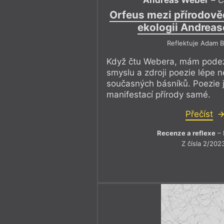
Andreas Weber
–
C
Orfeus mezi přírodově
ekologii Andrea
Reflektuje Adam B
Když čtu Webera, mám podez
smyslu a zdroji poezie lépe 
současných básníků. Poezie j
manifestací přírody samé.
Přečíst
Recenze a reflexe
– 
Z čísla 2/202