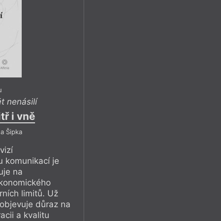
u
t nenásilí
tř i vně
a Šipka
vizí
u komunikací je
uje na
ekonomického
ních limitů. Už
 objevuje důraz na
cii a kvalitu