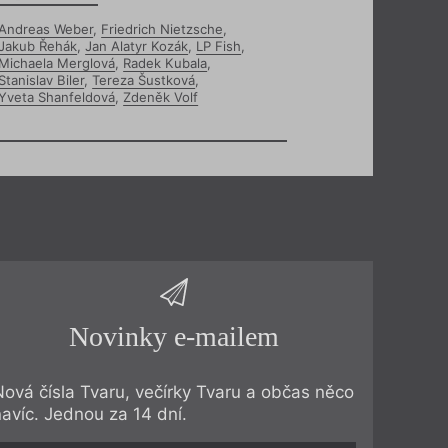
Andreas Weber
,
Friedrich Nietzsche
,
Jakub Řehák
,
Jan Alatyr Kozák
,
LP Fish
,
Michaela Merglová
,
Radek Kubala
,
Stanislav Biler
,
Tereza Šustková
,
Yveta Shanfeldová
,
Zdeněk Volf
Novinky e-mailem
Nová čísla Tvaru, večírky Tvaru a občas něco
navíc. Jednou za 14 dní.