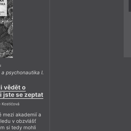
u
 a psychonautika I.
li vědět o
i jste se zeptat
e Kostićová
é mezi akademií a
hledu v obzvlášť
om si tedy mohli