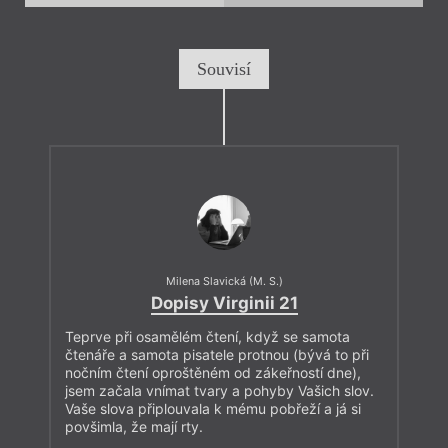
Souvisí
Milena Slavická (M. S.)
Dopisy Virginii 21
Teprve při osamělém čtení, když se samota
čtenáře a samota pisatele protnou (bývá to při
nočním čtení oproštěném od zákeřností dne),
jsem začala vnímat tvary a pohyby Vašich slov.
Vaše slova připlouvala k mému pobřeží a já si
povšimla, že mají rty.