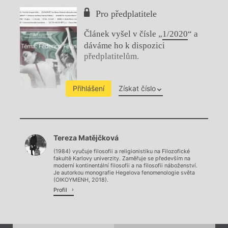
Pro předplatitele
Článek vyšel v čísle „
1/2020
“ a
dáváme ho k dispozici
předplatitelům.
Přihlášení
Získat číslo
Chviličku.
Tereza Matějčková
Načítá se.
(1984) vyučuje filosofii a religionistiku na Filozofické
fakultě Karlovy univerzity. Zaměřuje se především na
moderní kontinentální filosofii a na filosofii náboženství.
Je autorkou monografie Hegelova fenomenologie světa
(OIKOYMENH, 2018).
Profil