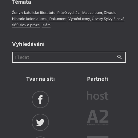
Témata
Ženy v katolické literatuře
,
Právě vychází
,
Mauzoleum
,
Divadlo
,
Historie kolonialismu
,
Dokument
,
Výroční ceny
,
Útvary Sylvy Ficové
,
969 slov o próze
,
Islám
Vyhledávání
Tvar na síti
Partneři