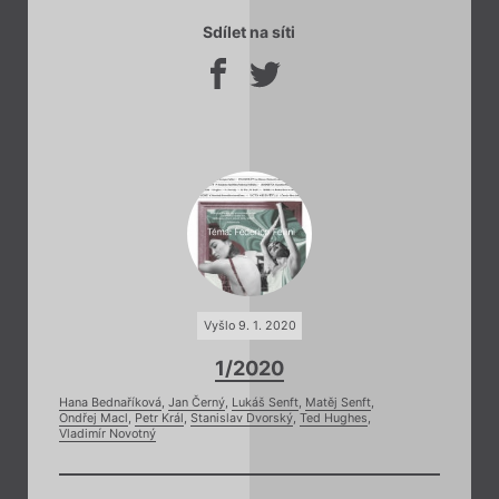
Sdílet na síti
Vyšlo 9. 1. 2020
1/2020
Hana Bednaříková
,
Jan Černý
,
Lukáš Senft
,
Matěj Senft
,
Ondřej Macl
,
Petr Král
,
Stanislav Dvorský
,
Ted Hughes
,
Vladimír Novotný