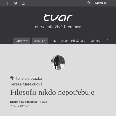
Menu
obtýdeník živé literatury
Rubriky
Témata
Ravt
Akce
Příležitosti
Tvárnice
Archiv
Beletrie
Ženy v katolické literatuře
Drobná publicistika
Právě vychází
Esejistika
Mauzoleum
Recenze a reflexe
Divadlo
Reportáže
Historie kolonialismu
Rozhovory
Dokument
To je ale otázka
Výroční ceny
Tereza Matějčková
Filosofii nikdo nepotřebuje
Drobná publicistika
– Slovo
Z čísla 1/2020