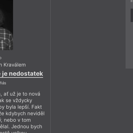
o
m Kraválem
 je nedostatek
eňás
 ať už je to nová
tak se vždycky
by byla lepší. Fakt
kže kdybych neviděl
ý, nebo v tom
dělal. Jednou bych