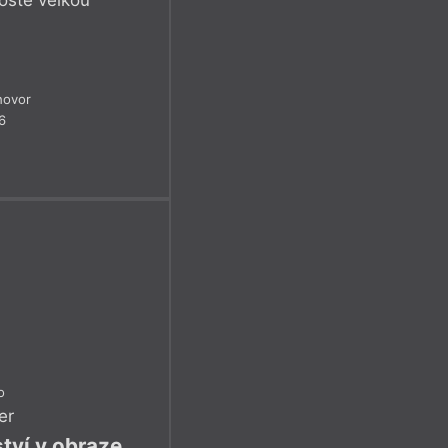
ostě velkou
hovor
6
o
er
tví v obraze