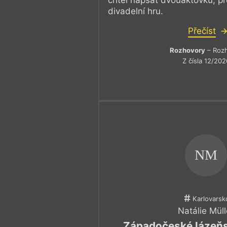
chtěl napsat dvouaktovku, pr
divadelní hru.
Přečíst
Rozhovory
– Roz
Z čísla 12/202
NM
Karlovarsk
Natálie Müll
Západočeské lázeňs