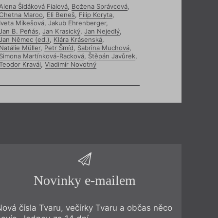
Alena Šidáková Fialová
,
Božena Správcová
,
Chetna Maroo
,
Eli Beneš
,
Filip Koryta
,
Iveta Mikešová
,
Jakub Ehrenberger
,
Jan B. Peňás
,
Jan Krasický
,
Jan Nejedlý
,
Jan Němec (ed.)
,
Klára Krásenská
,
Natálie Müller
,
Petr Šmíd
,
Sabrina Muchová
,
Simona Martínková-Racková
,
Štěpán Javůrek
,
Teodor Kravál
,
Vladimír Novotný
Novinky e-mailem
Nová čísla Tvaru, večírky Tvaru a občas něco