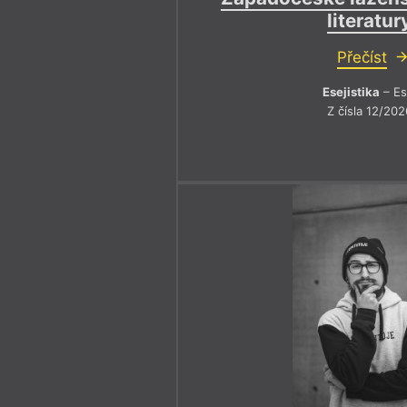
literatur
Přečíst
Esejistika
– Es
Z čísla 12/202