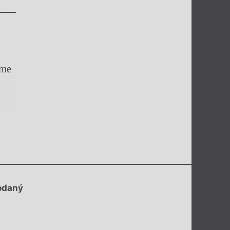
áme
odaný