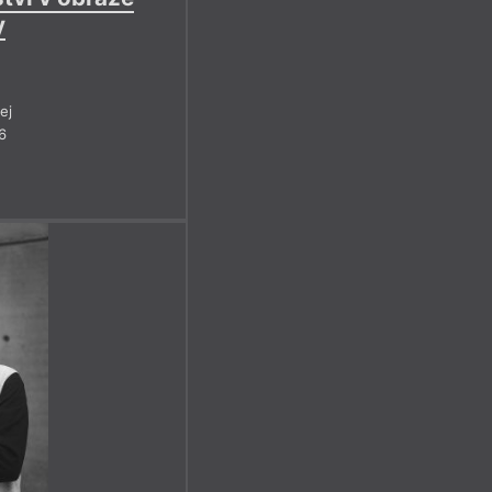
y
ej
6