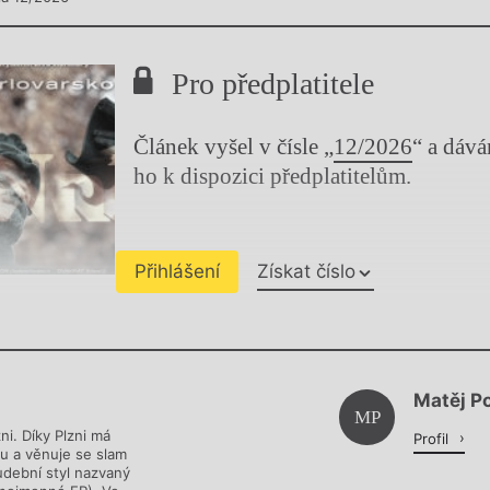
Pro předplatitele
Článek vyšel v čísle „
12/2026
“ a dáv
ho k dispozici předplatitelům.
Přihlášení
Získat číslo
Chviličku.
Matěj P
Načítá se.
MP
zni. Díky Plzni má
Profil
u a věnuje se slam
udební styl nazvaný