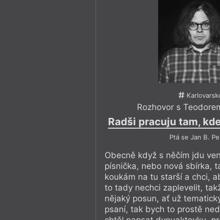
Karlovarsk
Rozhovor s Teodore
Radši pracuju tam, kde
Ptá se Jan B. P
Obecně když s něčím jdu ven,
písnička, nebo nová sbírka, 
koukám na tu starší a chci, a
to tady nechci zaplevelit, ta
nějaký posun, ať už tematick
psaní, tak bych to prostě ne