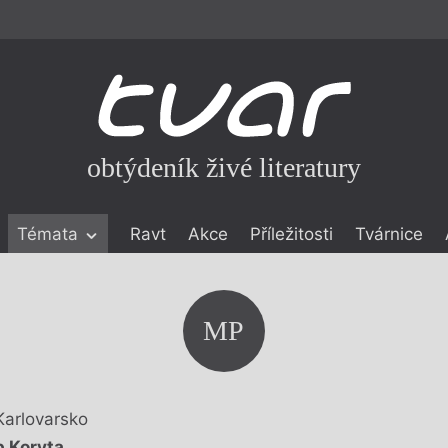
obtýdeník živé literatury
Témata
Ravt
Akce
Příležitosti
Tvárnice
ické literatuře
icistika
zí
MP
eflexe
onialismu
Karlovarsko
ip Koryta