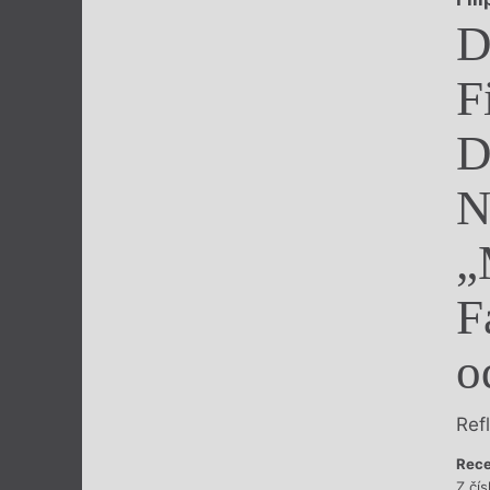
Výroční cen
D
F
D
N
„
F
o
Ref
Rece
Z čí