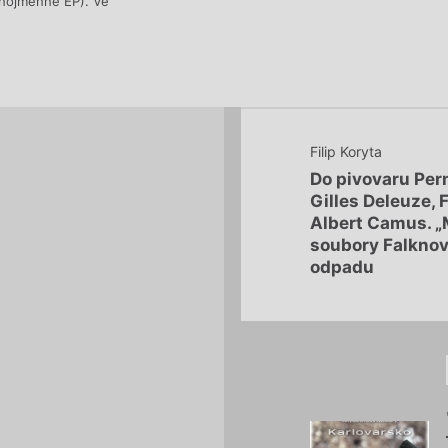
ejnojmenné EP). Ve
Filip Koryta
Do pivovaru Perm
Gilles Deleuze, 
Albert Camus. „
soubory Falknov
odpadu