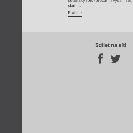
sudetský folk (prozatím vydal i st
slam ...
Profil
Sdílet na síti