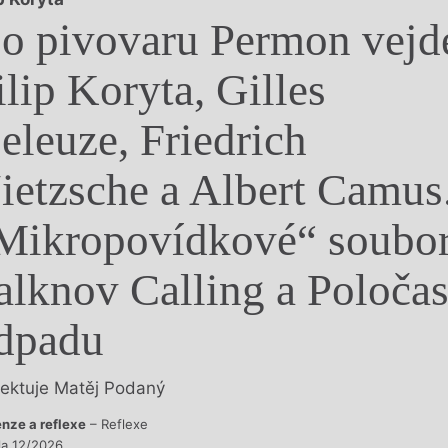
y
o pivovaru Permon vejd
ilip Koryta, Gilles
eleuze, Friedrich
ietzsche a Albert Camus
Mikropovídkové“ soubo
alknov Calling a Poloča
dpadu
lektuje Matěj Podaný
nze a reflexe
– Reflexe
sla 12/2026