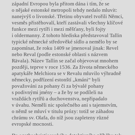
západní Evropou byla přitom dána i tím, že se
o nějaké estonské metropoli tehdy nedalo mluvit:
nanejvýš o livonské. Třetinu obyvatel tvořili Němci,
vesměs přistěhovalí, kteří zastávali všechny klíčové
funkce mezi rytíři i mezi měšťany, byli fojty
i oldermanny. Z tohoto hlediska představoval Tallin
typické německé středověké sídlo a nemělo by se
zapomínat, že roku 1409 se jmenoval jinak: Revel
nebo Reval (podle estonské oblasti s názvem
Rävala). Název Tallin se začal objevovat mnohem
později, teprve v roce 1536. Za života německého
apatykáře Melchiora se v Revalu mluvilo výhradně
německy, podřízení estonští „kmáni“ byli
považováni za pohany či za bývalé pohany
s podivnými jmény – a že by se podíleli na
vraždách rytířů a duchovenstva, nepřipadalo
v úvahu. Neměli nic společného ani s tajemstvím,
o němž se mluví v titulu prózy: totiž se záhadou
chrámu sv. Olafa, do níž jsou zapleteny různé
evropské mocnosti.