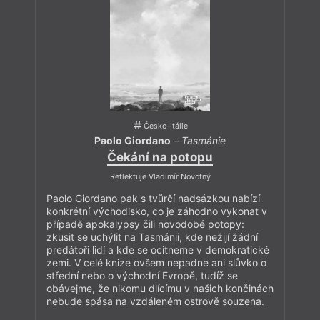
Česko–Itálie
Paolo Giordano
–
Tasmánie
Čekání na potopu
Reflektuje Vladimír Novotný
Paolo Giordano pak s tvůrčí nadsázkou nabízí
konkrétní východisko, co je záhodno vykonat v
případě apokalypsy čili novodobé potopy:
zkusit se uchýlit na Tasmánii, kde nežijí žádní
predátoři lidí a kde se ocitneme v demokratické
zemi. V celé knize ovšem nepadne ani slůvko o
střední nebo o východní Evropě, tudíž se
obávejme, že nikomu dlícímu v našich končinách
nebude spása na vzdáleném ostrově souzena.