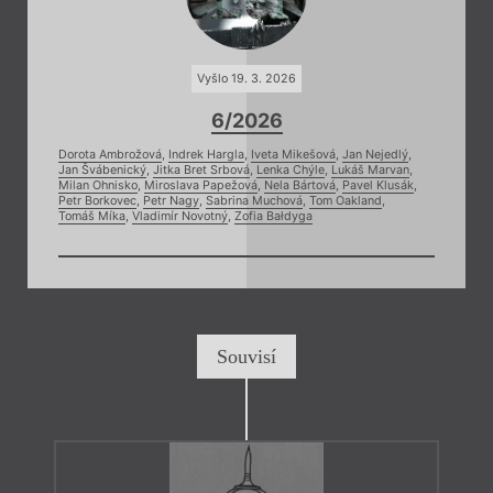
Vyšlo 19. 3. 2026
6/2026
Dorota Ambrožová
,
Indrek Hargla
,
Iveta Mikešová
,
Jan Nejedlý
,
Jan Švábenický
,
Jitka Bret Srbová
,
Lenka Chýle
,
Lukáš Marvan
,
Milan Ohnisko
,
Miroslava Papežová
,
Nela Bártová
,
Pavel Klusák
,
Petr Borkovec
,
Petr Nagy
,
Sabrina Muchová
,
Tom Oakland
,
Tomáš Míka
,
Vladimír Novotný
,
Zofia Bałdyga
Souvisí