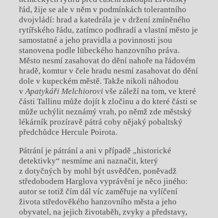
řád, žije se ale v něm v podmínkách tolerantního
dvojvládí: hrad a katedrála je v držení zmíněného
rytířského řádu, zatímco podhradí a vlastní město je
samostatné a jeho pravidla a povinnosti jsou
stanovena podle lübeckého hanzovního práva.
Město nesmí zasahovat do dění nahoře na řádovém
hradě, komtur v čele hradu nesmí zasahovat do dění
dole v kupeckém městě. Takže nikoli náhodou
v
Apatykáři Melchiorovi
vše záleží na tom, ve které
části Tallinu může dojít k zločinu a do které části se
může uchýlit neznámý vrah, po němž zde městský
lékárník prozíravě pátrá coby nějaký pobaltský
předchůdce Hercule Poirota.
Pátrání je pátrání a ani v případě „historické
detektivky“ nesmíme ani naznačit, který
z dotyčných by mohl být usvědčen, poněvadž
středobodem Harglova vyprávění je něco jiného:
autor se totiž čím dál víc zaměřuje na vylíčení
života středověkého hanzovního města a jeho
obyvatel, na jejich životaběh, zvyky a představy,