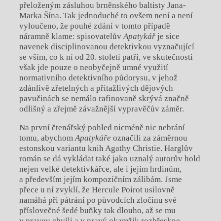
přeloženým zásluhou brněnského baltisty Jana-
Marka Šína. Tak jednoduché to ovšem není a není
vyloučeno, že pouhé zdání v tomto případě
náramně klame: spisovatelův
Apatykář
je sice
navenek disciplinovanou detektivkou vyznačující
se vším, co k ní od 20. století patří, ve skutečnosti
však jde pouze o neobyčejně umné využití
normativního detektivního půdorysu, v jehož
zdánlivě zřetelných a přitažlivých dějových
pavučinách se nemálo rafinovaně skrývá značně
odlišný a zřejmě závažnější vypravěčův záměr.
Na první čtenářský pohled nicméně nic nebrání
tomu, abychom
Apatykáře
označili za záměrnou
estonskou variantu knih Agathy Christie. Harglův
román se dá vykládat také jako uznalý autorův hold
nejen velké detektivkářce, ale i jejím hrdinům,
a především jejím kompozičním zálibám. Jsme
přece u ní zvyklí, že Hercule Poirot usilovně
namáhá při pátrání po původcích zločinu své
příslovečné šedé buňky tak dlouho, až se mu
v pravou chvíli a v pravý okamžik rozbřeskne.