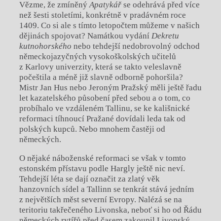
Vězme, že zmíněný
Apatykář
se odehrává před více
než šesti stoletími, konkrétně v pradávném roce
1409. Co si ale s tímto letopočtem můžeme v našich
dějinách spojovat? Namátkou vydání
Dekretu
kutnohorského
nebo tehdejší nedobrovolný odchod
německojazyčných vysokoškolských učitelů
z Karlovy univerzity, která se takto veleslavně
počeštila a méně již slavně odborně pohoršila?
Mistr Jan Hus nebo Jeroným Pražský měli ještě řadu
let kazatelského působení před sebou a o tom, co
probíhalo ve vzdáleném Tallinu, se ke kališnické
reformaci tíhnoucí Pražané dovídali leda tak od
polských kupců. Nebo mnohem častěji od
německých.
O nějaké náboženské reformaci se však v tomto
estonském přístavu podle Hargly ještě nic neví.
Tehdejší léta se dají označit za zlatý věk
hanzovních sídel a Tallinn se tenkrát stává jedním
z největších měst severní Evropy. Nalézá se na
teritoriu takřečeného Livonska, neboť si ho od Řádu
německých rytířů před časem zakoupil Livonský