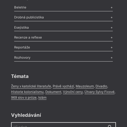
Beletrie
Poezie
,
Próza
,
Dokumenty
,
Drama
,
Celá rubrika
Drobná publicistika
Odlesk
,
Zasláno
,
Nezařazené
,
Novinky v Tvaru
,
Slovo
,
Výročí
,
Esejistika
Nekrolog
,
Glosa
,
Sloupek
,
Pozvánka
,
Literární soutěž
,
Komentář
,
Celá rubrika
Esej
,
Pádlo
,
Úvaha
,
Texty
,
Studie
,
Celá rubrika
Recenze a reflexe
Recenze
,
Dvakrát
,
Horké párky
,
969 slov o próze
,
Reportáže
Méně slov o próze
,
Celá rubrika
Literární zítřky
,
Reportáž
,
Literární život
,
Divadlo
,
Kritický ohlas
,
Rozhovory
Celá rubrika
Rozhovor
,
Anketa
,
Celá rubrika
Témata
Ženy v katolické literatuře
,
Právě vychází
,
Mauzoleum
,
Divadlo
,
Historie kolonialismu
,
Dokument
,
Výroční ceny
,
Útvary Sylvy Ficové
,
969 slov o próze
,
Islám
Vyhledávání