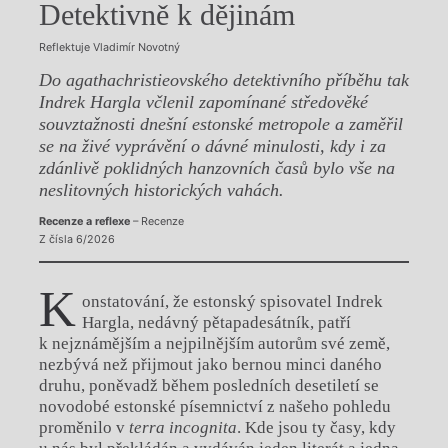
Detektivně k dějinám
Reflektuje Vladimír Novotný
Do agathachristieovského detektivního příběhu tak
Indrek Hargla včlenil zapomínané středověké
souvztažnosti dnešní estonské metropole a zaměřil
se na živé vyprávění o dávné minulosti, kdy i za
zdánlivě poklidných hanzovních časů bylo vše na
neslitovných historických vahách.
Recenze a reflexe
– Recenze
Z čísla 6/2026
K
onstatování, že estonský spisovatel Indrek
Hargla, nedávný pětapadesátník, patří
k nejznámějším a nejpilnějším autorům své země,
nezbývá než přijmout jako bernou minci daného
druhu, poněvadž během posledních desetiletí se
novodobé estonské písemnictví z našeho pohledu
proměnilo v
terra incognita
. Kde jsou ty časy, kdy