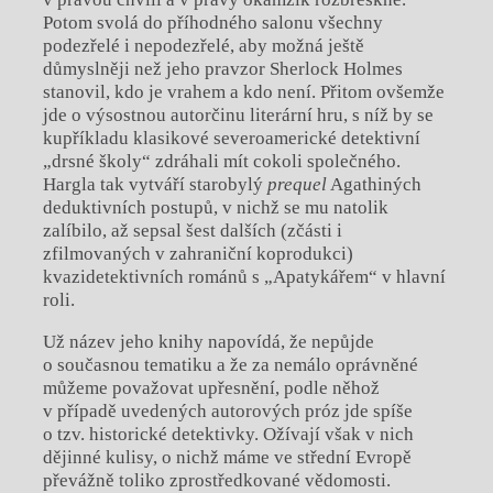
Potom svolá do příhodného salonu všechny
podezřelé i nepodezřelé, aby možná ještě
důmyslněji než jeho pravzor Sherlock Holmes
stanovil, kdo je vrahem a kdo není. Přitom ovšemže
jde o výsostnou autorčinu literární hru, s níž by se
kupříkladu klasikové severoamerické detektivní
„drsné školy“ zdráhali mít cokoli společného.
Hargla tak vytváří starobylý
prequel
Agathiných
deduktivních postupů, v nichž se mu natolik
zalíbilo, až sepsal šest dalších (zčásti i
zfilmovaných v zahraniční koprodukci)
kvazidetektivních románů s „Apatykářem“ v hlavní
roli.
Už název jeho knihy napovídá, že nepůjde
o současnou tematiku a že za nemálo oprávněné
můžeme považovat upřesnění, podle něhož
v případě uvedených autorových próz jde spíše
o tzv. historické detektivky. Ožívají však v nich
dějinné kulisy, o nichž máme ve střední Evropě
převážně toliko zprostředkované vědomosti.