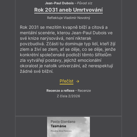
Jean-Paul Dubois
–
Původ slz
Rok 2031 aneb Umrtvování
Reflektuje Vladimír Novotný
Rok 2031 se mezitím kvapně blíží a citová a
mentální scenérie, kterou Jean-Paul Dubois ve
své knize narýsovává, není nikterak
povzbudivá. Zčásti tu dominuje typ lidí, kteří žijí
zlem a živí se zlem, ať se děje, co se děje, jenže
konkrétní společenské podloží těmto šiřitelům
zla vytvářejí postavy, jejichž emocionální
okoralost je natolik univerzální, až nerespektují
žádné své bližní.
Přečíst
Recenze a reflexe
– Recenze
Z čísla 2/2026