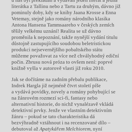
u nás byl překládán a vydáván jeden literát a jedna
literátka z Tallinu nebo z Tartu za druhým, dávno již
pominuly doby, kdy se knihy Jaana Krosse a Enna
Vetemay, stejně jako romány národního klasika
Antona Hansena Tammsaareho v českých zemích
těšily velkému uznání! Realita se už dávno
proměnila k nepoznání, takže nynější vydání titulu
důstojně zastupujícího soudobou beletristickou
produkci nejsevernějšího pobaltského státu
můžeme považovat za více než chvályhodný ediční
počin. Zbrusu nová próza to ovšem není: poprvé
knižně vyšla v autorově vlasti již roku 2010.
Jak se dočítáme na zadním přebalu publikace,
Indrek Hargla již nejméně čtvrt století píše
a vydává povídky, novely a romány pohybující se
na žánrovém rozmezí sci-fi, fantasy nebo
alternativní historie, do nichž vynalézavě vkládá
detektivní prvky. Jenže ve vlastním detektivním
žánru – pokud se tato charakteristika dá
bezvýhradně vztáhnout i na recenzované dílo –
debutoval až
Apatykářem Melchiorem
, nyní