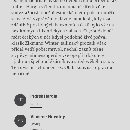
Do agathachristieovského detektivního příběhu tak
Indrek Hargla včlenil zapomínané středověké
souvztažnosti dnešní estonské metropole a zaměřil
se na živé vyprávění o dávné minulosti, kdy i za
zdánlivě poklidných hanzovních časů bylo vše na
neslitovných historických vahách. O „zlaté době“
měst českých u nás kdysi podobně živě psával
klasik Zikmund Winter, tallinský prozaik však
přidal větší počet mrtvol, nechal zaznít písně
a zpěvy minnesängerů a vše opepřil dokonce
i jadrnou špetkou lékárníkova středověkého sexu.
Ten ovšem s chrámem sv. Olafa souvisel opravdu
nepatrně.
Chviličku.
Indrek Hargla
Načítá se.
IH
Profil
Vladimír Novotný
VN
(1946)