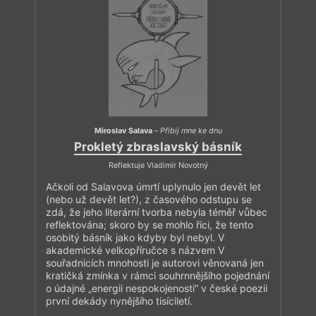
Miroslav Salava
–
Přibij mne ke dnu
Prokletý zbraslavský básník
Reflektuje Vladimír Novotný
Ačkoli od Salavova úmrtí uplynulo jen devět let
(nebo už devět let?), z časového odstupu se
zdá, že jeho literární tvorba nebyla téměř vůbec
reflektována; skoro by se mohlo říci, že tento
osobitý básník jako kdyby byl nebyl. V
akademické velkopříručce s názvem V
souřadnicích mnohosti je autorovi věnovaná jen
kratičká zmínka v rámci souhrnnějšího pojednání
o údajné „energii nespokojenosti“ v české poezii
první dekády nynějšího tisíciletí.