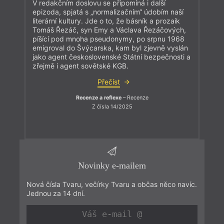
V redakčním doslovu se připomíná i další
epizoda, spjatá s „normalizačním“ údobím naší
literární kultury. Jde o to, že básník a prozaik
Tomáš Řezáč, syn Emy a Václava Řezáčových,
píšící pod mnoha pseudonymy, po srpnu 1968
emigroval do Švýcarska, kam byl zjevně vyslán
jako agent československé Státní bezpečnosti a
zřejmě i agent sovětské KGB.
Přečíst
Recenze a reflexe
– Recenze
Z čísla 14/2025
Novinky e-mailem
Nová čísla Tvaru, večírky Tvaru a občas něco navíc.
Jednou za 14 dní.