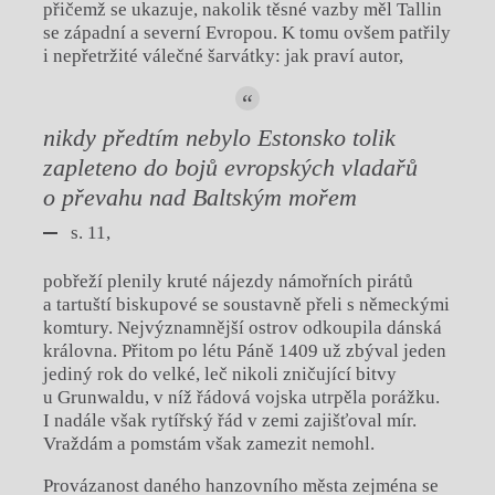
přičemž se ukazuje, nakolik těsné vazby měl Tallin
se západní a severní Evropou. K tomu ovšem patřily
i nepřetržité válečné šarvátky: jak praví autor,
nikdy předtím nebylo Estonsko tolik
zapleteno do bojů evropských vladařů
o převahu nad Baltským mořem
s. 11,
pobřeží plenily kruté nájezdy námořních pirátů
a tartuští biskupové se soustavně přeli s německými
komtury. Nejvýznamnější ostrov odkoupila dánská
královna. Přitom po létu Páně 1409 už zbýval jeden
jediný rok do velké, leč nikoli zničující bitvy
u Grunwaldu, v níž řádová vojska utrpěla porážku.
I nadále však rytířský řád v zemi zajišťoval mír.
Vraždám a pomstám však zamezit nemohl.
Provázanost daného hanzovního města zejména se