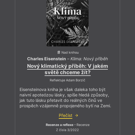
Nad knihou
Charles Eisenstein
–
Klima: Nový příběh
Nový klimatický příběh: V jakém
světě chceme žít?
Reflektuje Adam Borzič
Eisensteinova kniha je však daleka toho být
naivní apoteózou lásky, spíše hledá způsoby,
jak tuto lásku přetavit do reálných činů ve
prospěch vzájemně propojeného bytí na Zemi.
Přečíst
Recenze a reflexe
– Recenze
Z čísla 3/2022