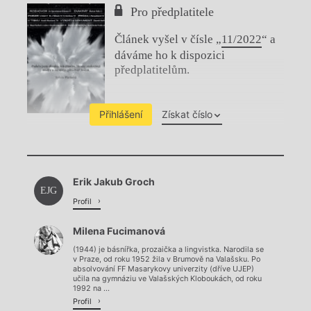
Pro předplatitele
Článek vyšel v čísle „
11/2022
“ a
dáváme ho k dispozici
předplatitelům.
Přihlášení
Získat číslo
Chviličku.
Erik Jakub Groch
Načítá se.
EJG
Profil
Milena Fucimanová
(1944) je básnířka, prozaička a lingvistka. Narodila se
v Praze, od roku 1952 žila v Brumově na Valašsku. Po
absolvování FF Masarykovy univerzity (dříve UJEP)
učila na gymnáziu ve Valašských Kloboukách, od roku
1992 na ...
Profil