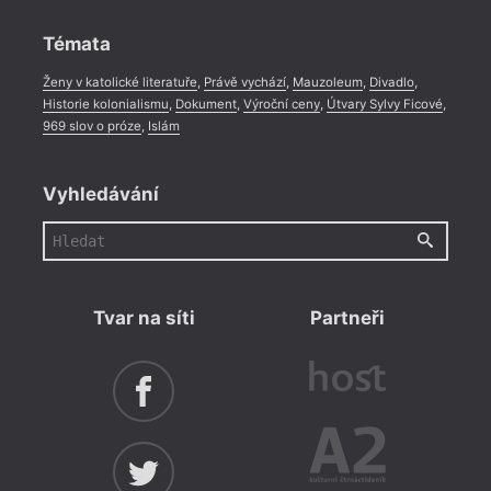
Rozhovor
,
Anketa
,
Celá rubrika
Témata
Ženy v katolické literatuře
,
Právě vychází
,
Mauzoleum
,
Divadlo
,
Historie kolonialismu
,
Dokument
,
Výroční ceny
,
Útvary Sylvy Ficové
,
969 slov o próze
,
Islám
Vyhledávání
Tvar na síti
Partneři