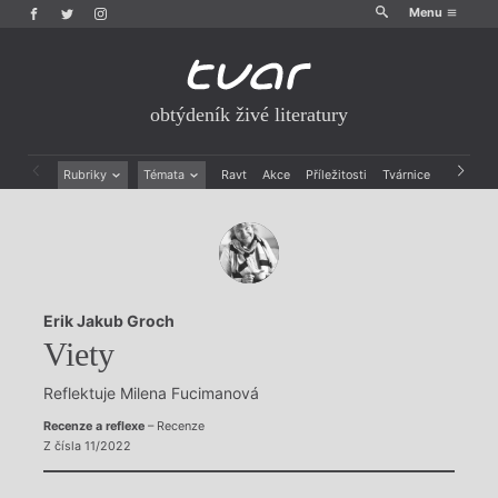
Menu
obtýdeník živé literatury
Rubriky
Témata
Ravt
Akce
Příležitosti
Tvárnice
Archiv
Beletrie
Ženy v katolické literatuře
Drobná publicistika
Právě vychází
Esejistika
Mauzoleum
Recenze a reflexe
Divadlo
Reportáže
Historie kolonialismu
Erik Jakub Groch
Rozhovory
Dokument
Viety
Výroční ceny
Reflektuje Milena Fucimanová
Recenze a reflexe
– Recenze
Z čísla 11/2022