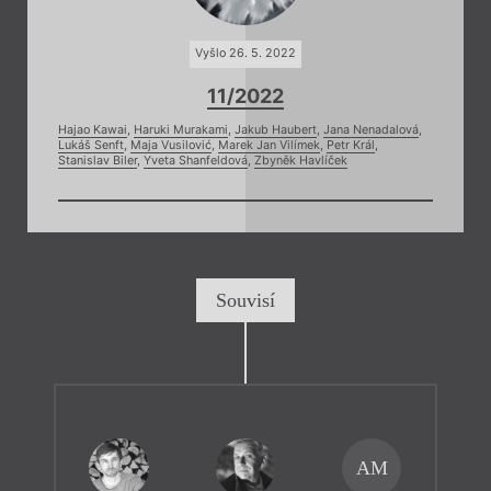
Vyšlo 26. 5. 2022
11/2022
Hajao Kawai
,
Haruki Murakami
,
Jakub Haubert
,
Jana Nenadalová
,
Lukáš Senft
,
Maja Vusilović
,
Marek Jan Vilímek
,
Petr Král
,
Stanislav Biler
,
Yveta Shanfeldová
,
Zbyněk Havlíček
Souvisí
AM