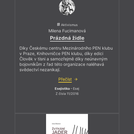
Aktivismus
Milena Fucimanová
Prázdná židle
Díky Českému centru Mezinárodního PEN klubu
v Praze, Knihovničce PEN klubu, díky edici
Člověk v tísni a samozřejmě díky neúnavným
bojovníkům z řad této organizace naléhavá
svědectví nezanikají.
Přečíst
Esejistika
– Esej
Z čísla 11/2016