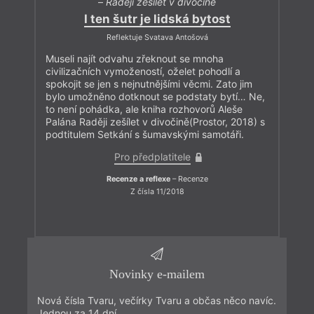
–
Raději zešílet v divočině
I ten šutr je lidská bytost
Reflektuje Svatava Antošová
Museli najít odvahu zřeknout se mnoha
civilizačních vymožeností, oželet pohodlí a
spokojit se jen s nejnutnějšími věcmi. Zato jim
bylo umožněno dotknout se podstaty bytí… Ne,
to není pohádka, ale kniha rozhovorů Aleše
Palána Raději zešílet v divočině(Prostor, 2018) s
podtitulem Setkání s šumavskými samotáři.
Pro předplatitele
Recenze a reflexe
– Recenze
Z čísla 11/2018
Novinky e-mailem
Nová čísla Tvaru, večírky Tvaru a občas něco navíc.
Jednou za 14 dní.