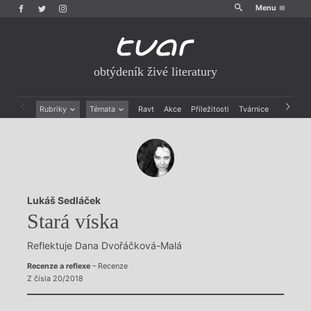
Menu
obtýdeník živé literatury
Rubriky
Témata
Ravt
Akce
Příležitosti
Tvárnice
Archiv
Beletrie
Ženy v katolické literatuře
Drobná publicistika
Právě vychází
Esejistika
Mauzoleum
Recenze a reflexe
Divadlo
Reportáže
Historie kolonialismu
Lukáš Sedláček
Rozhovory
Dokument
Stará víska
Výroční ceny
Reflektuje Dana Dvořáčková-Malá
Recenze a reflexe
– Recenze
Z čísla 20/2018