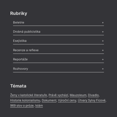
Rubriky
Beletrie
Poezie
,
Próza
,
Dokumenty
,
Drama
,
Celá rubrika
Drobná publicistika
Odlesk
,
Zasláno
,
Nezařazené
,
Novinky v Tvaru
,
Slovo
,
Výročí
,
Esejistika
Nekrolog
,
Glosa
,
Sloupek
,
Pozvánka
,
Literární soutěž
,
Komentář
,
Celá rubrika
Esej
,
Pádlo
,
Úvaha
,
Texty
,
Studie
,
Celá rubrika
Recenze a reflexe
Recenze
,
Dvakrát
,
Horké párky
,
969 slov o próze
,
Reportáže
Méně slov o próze
,
Celá rubrika
Literární zítřky
,
Reportáž
,
Literární život
,
Divadlo
,
Kritický ohlas
,
Rozhovory
Celá rubrika
Rozhovor
,
Anketa
,
Celá rubrika
Témata
Ženy v katolické literatuře
,
Právě vychází
,
Mauzoleum
,
Divadlo
,
Historie kolonialismu
,
Dokument
,
Výroční ceny
,
Útvary Sylvy Ficové
,
969 slov o próze
,
Islám