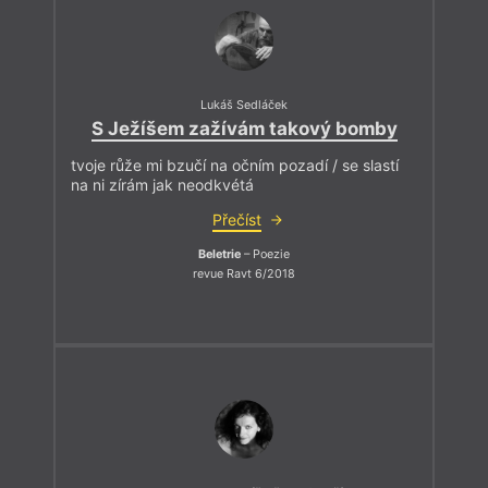
Lukáš Sedláček
S Ježíšem zažívám takový bomby
tvoje růže mi bzučí na očním pozadí / se slastí
na ni zírám jak neodkvétá
Přečíst
Beletrie
– Poezie
revue Ravt 6/2018