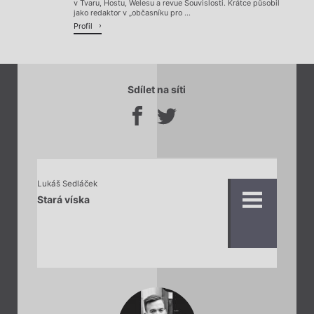
v Tvaru, Hostu, Welesu a revue Souvislosti. Krátce působil
jako redaktor v „občasníku pro ...
Profil
Sdílet na síti
Lukáš Sedláček
Stará víska