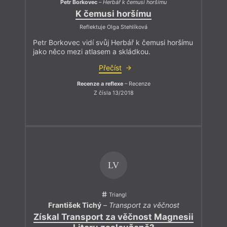
Petr Borkovec
–
Herbář k čemusi horšímu
K čemusi horšímu
Reflektuje Olga Stehlíková
Petr Borkovec vidí svůj Herbář k čemusi horšímu
jako něco mezi atlasem a skládkou.
Přečíst
Recenze a reflexe
– Recenze
Z čísla 13/2018
LV
Triangl
František Tichý
–
Transport za věčnost
Získal Transport za věčnost Magnesii