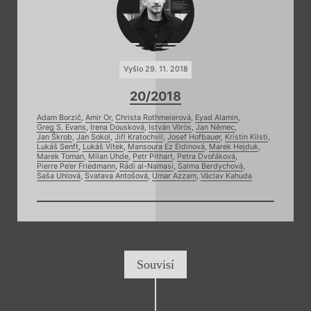
Vyšlo 29. 11. 2018
20/2018
Adam Borzič
,
Amir Or
,
Christa Rothmeierová
,
Eyad Alamin
,
Greg S. Evans
,
Irena Dousková
,
István Vörös
,
Jan Němec
,
Jan Škrob
,
Jan Sokol
,
Jiří Kratochvil
,
Josef Hofbauer
,
Kristin Kilsti
,
Lukáš Senft
,
Lukáš Vítek
,
Mansoura Ez Eldinová
,
Marek Hejduk
,
Marek Toman
,
Milan Uhde
,
Petr Pithart
,
Petra Dvořáková
,
Pierre Pe’er Friedmann
,
Rádi al-Namasi
,
Salma Berdychová
,
Saša Uhlová
,
Svatava Antošová
,
Umar Azzam
,
Václav Kahuda
Souvisí