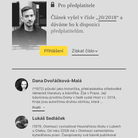
Pro předplatitele
Článek vyšel v čísle „
20/2018
“ a
dáváme ho k dispozici
předplatitelům.
Přihlášení
Získat číslo
Chviličku.
Dana Dvořáčková-Malá
Načítá se.
(*1972) působí jako historička, překladatelka středověké
německé literatury a básnířka. Žije v Praze. Její
básnickou prvotinu Domy v řadě vydal Host v r. 2014,
Kroje jsou autorčinou druhou sbírkou, která ...
Profil
Lukáš Sedláček
(1979, Olomouc) vystudoval Houslařskou školu v Lubech
u Chebu. Od roku 2008 má v Olomouci samostatnou
kytarářskou praxi. Časopisecky své básně publikoval