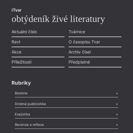
iTvar
obtýdeník živé literatury
Aktuální číslo
Tvárnice
Ravt
O časopisu Tvar
Akce
Archiv čísel
Příležitosti
Předplatné
Rubriky
Beletrie
Poezie
,
Próza
,
Dokumenty
,
Drama
,
Celá rubrika
Drobná publicistika
Odlesk
,
Zasláno
,
Nezařazené
,
Novinky v Tvaru
,
Slovo
,
Výročí
,
Esejistika
Nekrolog
,
Glosa
,
Sloupek
,
Pozvánka
,
Literární soutěž
,
Komentář
,
Celá rubrika
Esej
,
Pádlo
,
Úvaha
,
Texty
,
Studie
,
Celá rubrika
Recenze a reflexe