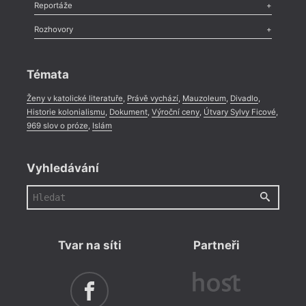
Recenze
,
Dvakrát
,
Horké párky
,
969 slov o próze
,
Reportáže
Méně slov o próze
,
Celá rubrika
Literární zítřky
,
Reportáž
,
Literární život
,
Divadlo
,
Kritický ohlas
,
Rozhovory
Celá rubrika
Rozhovor
,
Anketa
,
Celá rubrika
Témata
Ženy v katolické literatuře
,
Právě vychází
,
Mauzoleum
,
Divadlo
,
Historie kolonialismu
,
Dokument
,
Výroční ceny
,
Útvary Sylvy Ficové
,
969 slov o próze
,
Islám
Vyhledávání
Tvar na síti
Partneři