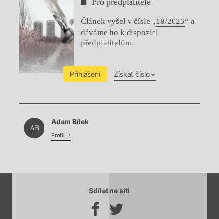
Pro předplatitele
Článek vyšel v čísle „
18/2025
“ a
dáváme ho k dispozici
předplatitelům.
Přihlášení
Získat číslo
Chviličku.
Adam Bílek
Načítá se.
AB
Profil
Sdílet na síti