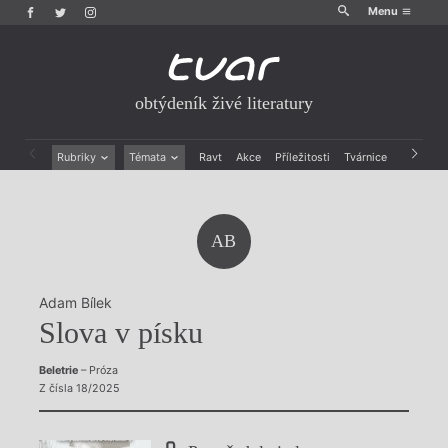
Menu
obtýdeník živé literatury
Rubriky
Témata
Ravt
Akce
Příležitosti
Tvárnice
Archiv
Beletrie
Ženy v katolické literatuře
Drobná publicistika
Právě vychází
Esejistika
Mauzoleum
AB
Recenze a reflexe
Divadlo
Reportáže
Historie kolonialismu
Rozhovory
Dokument
Adam Bílek
Výroční ceny
Slova v písku
Beletrie
– Próza
Z čísla 18/2025