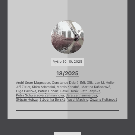
Vyšlo 30. 10. 2025
18/2025
Andri Snær Magnason
,
Constance Debré
,
Erik Gilk
,
Jan M. Heller
,
Jiří Zizler
,
Klára Adamská
,
Martin Kanaloš
,
Martina Kašparová
,
Olga Pavlova
,
Patrik Linhart
,
Pavel Horák
,
Petr Janyška
,
Petra Schwarzová Žallmannová
,
Sára Zeithammerová
,
Štěpán Hobza
,
Štěpánka Borská
,
Vasyl Machno
,
Zuzana Kultánová