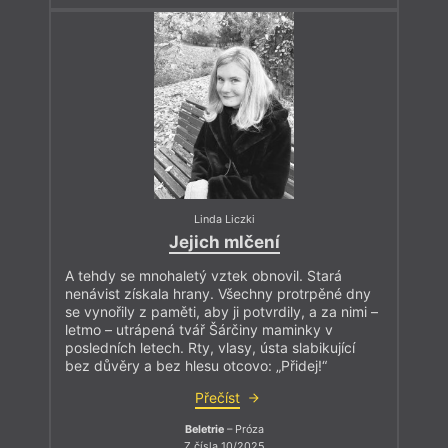
Linda Liczki
Jejich mlčení
A tehdy se mnohaletý vztek obnovil. Stará
nenávist získala hrany. Všechny protrpěné dny
se vynořily z paměti, aby ji potvrdily, a za nimi –
letmo – utrápená tvář Šárčiny maminky v
posledních letech. Rty, vlasy, ústa slabikující
bez důvěry a bez hlesu otcovo: „Přidej!“
Přečíst
Beletrie
– Próza
Z čísla 10/2025