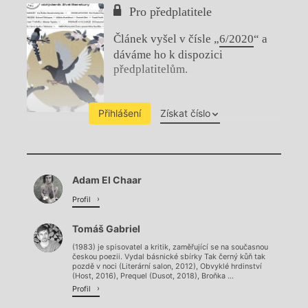
Pro předplatitele
Článek vyšel v čísle „
6/2020
“ a
dáváme ho k dispozici
předplatitelům.
Přihlášení
Získat číslo
Chviličku.
Adam El Chaar
Načítá se.
Profil
Tomáš Gabriel
(1983) je spisovatel a kritik, zaměřující se na současnou
českou poezii. Vydal básnické sbírky Tak černý kůň tak
pozdě v noci (Literární salon, 2012), Obvyklé hrdinství
(Host, 2016), Prequel (Dusot, 2018), Broňka ...
Profil