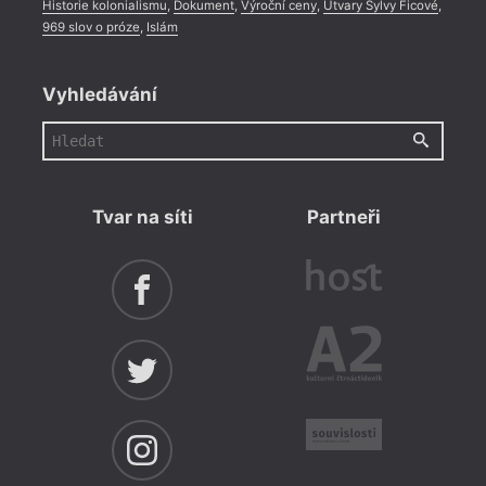
Historie kolonialismu
,
Dokument
,
Výroční ceny
,
Útvary Sylvy Ficové
,
969 slov o próze
,
Islám
Vyhledávání
Tvar na síti
Partneři