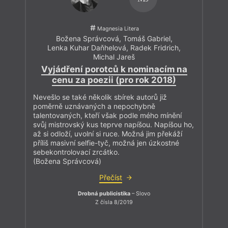
Magnesia Litera
Božena Správcová
,
Tomáš Gabriel
,
Lenka Kuhar Daňhelová
,
Radek Fridrich
,
Michal Jareš
Vyjádření porotců k nominacím na
cenu za poezii (pro rok 2018)
Nevešlo se také několik sbírek autorů již
poměrně uznávaných a nepochybně
talentovaných, kteří však podle mého mínění
svůj mistrovský kus teprve napíšou. Napíšou ho,
až si odloží, uvolní si ruce. Možná jim překáží
příliš masivní selfie-tyč, možná jen úzkostné
sebekontrolovací zrcátko.
(Božena Správcová)
Přečíst
Drobná publicistika
– Slovo
Z čísla 8/2019