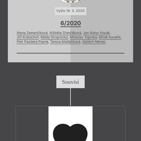
Vyšlo 19. 3. 2020
6/2020
Alena Zemančíková
,
Alžběta Stančáková
,
Jan Alatyr Kozák
,
Jiří Kratochvil
,
Matěj Stropnický
,
Miloslav Topinka
,
Mirek Kovářík
,
Petr Pazdera Payne
,
Tereza Matějčková
,
Vojtěch Němec
Souvisí