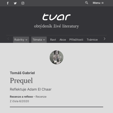
Menu
obtýdeník živé literatury
Rubriky
Témata
Ravt
Akce
Příležitosti
Tvárnice
Archiv
Beletrie
Ženy v katolické literatuře
Drobná publicistika
Právě vychází
Esejistika
Mauzoleum
Recenze a reflexe
Divadlo
Reportáže
Historie kolonialismu
Tomáš Gabriel
Rozhovory
Dokument
Prequel
Výroční ceny
Reflektuje Adam El Chaar
Recenze a reflexe
– Recenze
Z čísla 6/2020