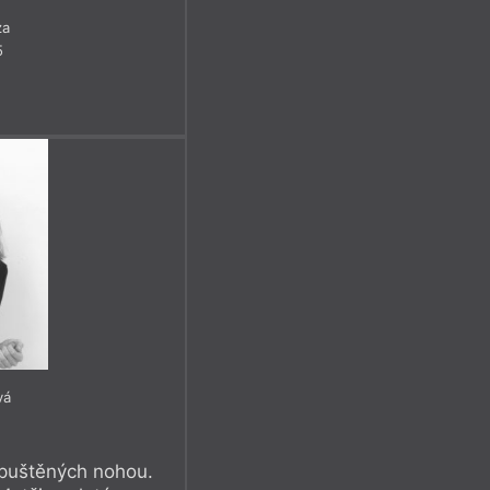
za
5
vá
spuštěných nohou.