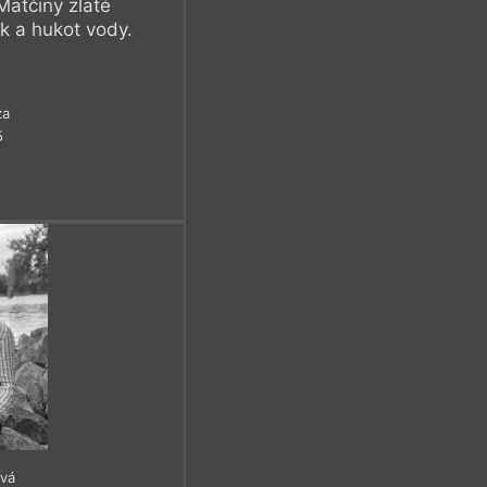
 Matčiny zlaté
k a hukot vody.
za
5
ová