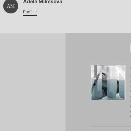
Adéla Mikešová
Načítá se.
AM
Profil