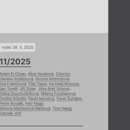
Vyšlo 29. 5. 2025
11/2025
Adam El Chaar
,
Alice Koubová
,
Chorizo
,
Daniela Vodáčková
,
Dorota Ambrožová
,
Eva Frantinová
,
Filip Topol
,
Iva Hadj Moussa
,
Jan Tumlíř
,
Jiří Zizler
,
Jitka Bret Srbová
,
Katka Soustružníková
,
Milena Fucimanová
,
Ondřej Schmid
,
Pavel Novotný
,
Pavel Šuhájek
,
Peter Kovalik
,
Petr Nagy
,
Simona Martínková-Racková
,
Tine Høeg
,
Zdeněk Volf