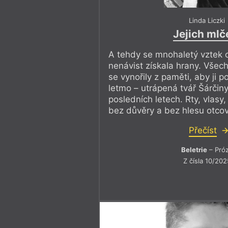
Linda Liczki
Jejich mlč
A tehdy se mnohaletý vztek o
nenávist získala hrany. Všec
se vynořily z paměti, aby ji po
letmo – utrápená tvář Šárčin
posledních letech. Rty, vlasy, 
bez důvěry a bez hlesu otcovo
Přečíst
Beletrie
– Pró
Z čísla 10/202