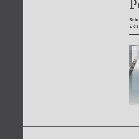
P
Výroční cen
Bele
Z čís