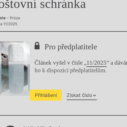
oštovní schránka
y
trie
– Próza
la 11/2025
Pro předplatitele
Článek vyšel v čísle „
11/2025
“ a dáv
ho k dispozici předplatitelům.
Přihlášení
Získat číslo
Chviličku.