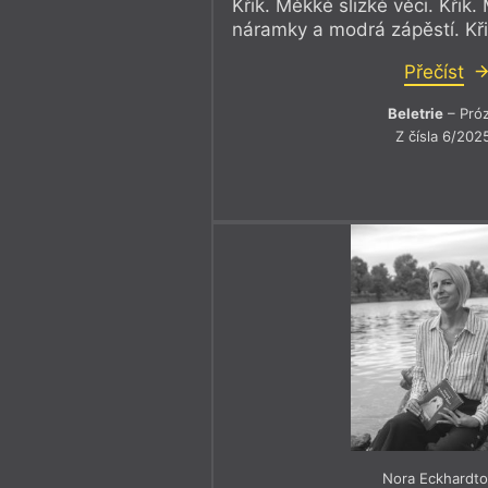
Křik. Měkké slizké věci. Křik.
náramky a modrá zápěstí. Kři
Přečíst
Beletrie
– Pró
Z čísla 6/202
Nora Eckhardt