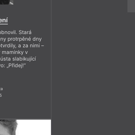
ení
bnovil. Stará
hny protrpěné dny
tvrdily, a za nimi –
y maminky v
ústa slabikující
: „Přidej!“
za
5