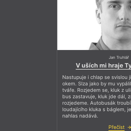
Jan Truhlář
V uších mi hraje T
Nastupuje i chlap se svislou 
okem. Slza jako by mu vypálil
tváře. Rozjedem se, kluk z ul
bus zastavuje, kluk jde dál, 
rozjedeme. Autobusák troubí 
loudajícího kluka s báglem, je
nahlas nadává.
Přečíst