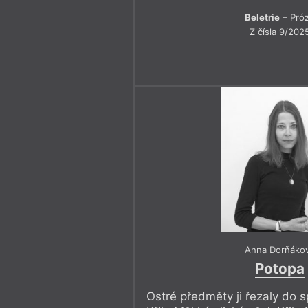
Beletrie
– Pró
Z čísla 9/202
Anna Dorňáko
Potopa
Ostré předměty ji řezaly do 