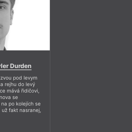
yler Durden
jizvou pod levym
a rejhu do levý
ice mává řidičovi,
znova se
na po kolejích se
 už fakt nasranej,