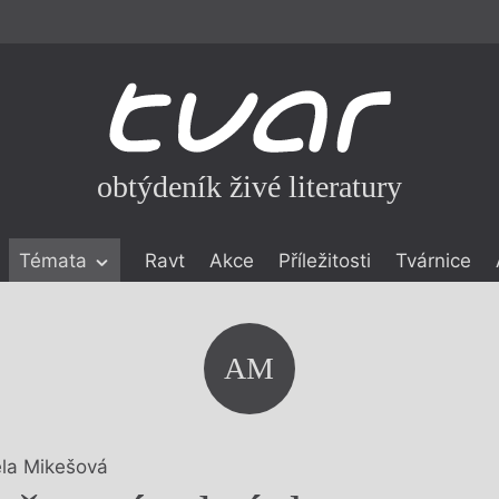
obtýdeník živé literatury
Témata
Ravt
Akce
Příležitosti
Tvárnice
ické literatuře
icistika
zí
AM
eflexe
onialismu
la Mikešová