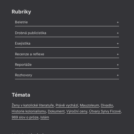
Rubriky
Beletrie
Poezie
,
Próza
,
Dokumenty
,
Drama
,
Celá rubrika
Drobná publicistika
Odlesk
,
Zasláno
,
Nezařazené
,
Novinky v Tvaru
,
Slovo
,
Výročí
,
Esejistika
Nekrolog
,
Glosa
,
Sloupek
,
Pozvánka
,
Literární soutěž
,
Komentář
,
Celá rubrika
Esej
,
Pádlo
,
Úvaha
,
Texty
,
Studie
,
Celá rubrika
Recenze a reflexe
Recenze
,
Dvakrát
,
Horké párky
,
969 slov o próze
,
Reportáže
Méně slov o próze
,
Celá rubrika
Literární zítřky
,
Reportáž
,
Literární život
,
Divadlo
,
Kritický ohlas
,
Rozhovory
Celá rubrika
Rozhovor
,
Anketa
,
Celá rubrika
Témata
Ženy v katolické literatuře
,
Právě vychází
,
Mauzoleum
,
Divadlo
,
Historie kolonialismu
,
Dokument
,
Výroční ceny
,
Útvary Sylvy Ficové
,
969 slov o próze
,
Islám