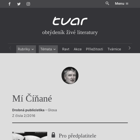
Menu
obtýdeník živé literatury
Rubriky
Témata
Ravt
Akce
Příležitosti
Tvárnice
Archiv
Beletrie
Ženy v katolické literatuře
Drobná publicistika
Právě vychází
Esejistika
Mauzoleum
Recenze a reflexe
Divadlo
Reportáže
Historie kolonialismu
Rozhovory
Dokument
Mí Číňané
Výroční ceny
Drobná publicistika
– Glosa
Z čísla 2/2016
Pro předplatitele