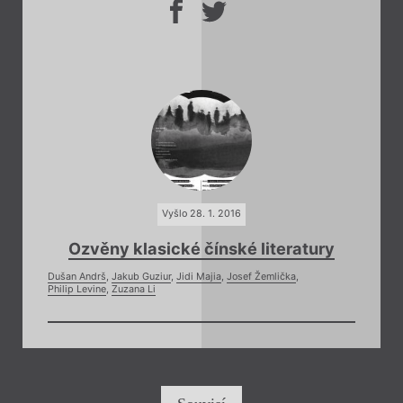
Vyšlo 28. 1. 2016
Ozvěny klasické čínské literatury
Dušan Andrš
,
Jakub Guziur
,
Jidi Majia
,
Josef Žemlička
,
Philip Levine
,
Zuzana Li