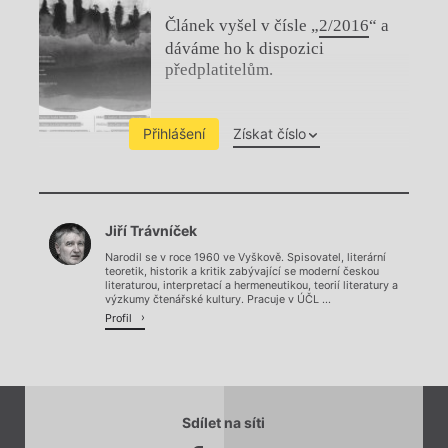
Článek vyšel v čísle „
2/2016
“ a
dáváme ho k dispozici
předplatitelům.
Přihlášení
Získat číslo
Chviličku.
Jiří Trávníček
Načítá se.
Narodil se v roce 1960 ve Vyškově. Spisovatel, literární
teoretik, historik a kritik zabývající se moderní českou
literaturou, interpretací a hermeneutikou, teorií literatury a
výzkumy čtenářské kultury. Pracuje v ÚČL ...
Profil
Sdílet na síti