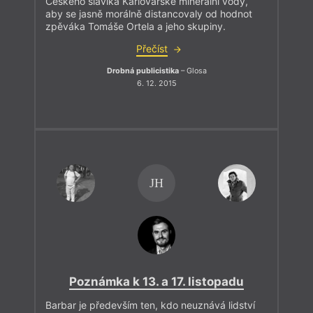
Českého slavíka Karlovarské minerální vody,
aby se jasně morálně distancovaly od hodnot
zpěváka Tomáše Ortela a jeho skupiny.
Přečíst
Drobná publicistika
– Glosa
6. 12. 2015
JH
Poznámka k 13. a 17. listopadu
Barbar je především ten, kdo neuznává lidství