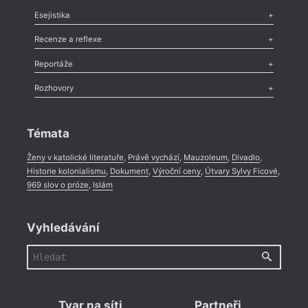
Odlesk
,
Zasláno
,
Nezařazené
,
Novinky v Tvaru
,
Slovo
,
Výročí
,
Esejistika
Nekrolog
,
Glosa
,
Sloupek
,
Pozvánka
,
Literární soutěž
,
Komentář
,
Celá rubrika
Esej
,
Pádlo
,
Úvaha
,
Texty
,
Studie
,
Celá rubrika
Recenze a reflexe
Recenze
,
Dvakrát
,
Horké párky
,
969 slov o próze
,
Reportáže
Méně slov o próze
,
Celá rubrika
Literární zítřky
,
Reportáž
,
Literární život
,
Divadlo
,
Kritický ohlas
,
Rozhovory
Celá rubrika
Rozhovor
,
Anketa
,
Celá rubrika
Témata
Ženy v katolické literatuře
,
Právě vychází
,
Mauzoleum
,
Divadlo
,
Historie kolonialismu
,
Dokument
,
Výroční ceny
,
Útvary Sylvy Ficové
,
969 slov o próze
,
Islám
Vyhledávání
Tvar na síti
Partneři