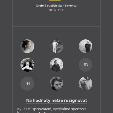
Drobná publicistika
– Nekrolog
20. 12. 2015
JB
JH
Na hodnoty nelze rezignovat
My, čeští spisovatelé, vyzýváme sponzora