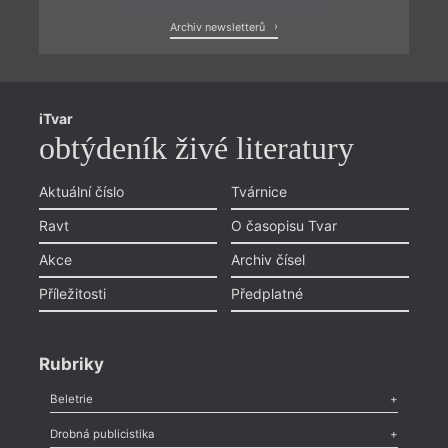
Archiv newsletterů
iTvar
obtýdeník živé literatury
Aktuální číslo
Tvárnice
Ravt
O časopisu Tvar
Akce
Archiv čísel
Příležitosti
Předplatné
Rubriky
Beletrie
Poezie
,
Próza
,
Dokumenty
,
Drama
,
Celá rubrika
Drobná publicistika