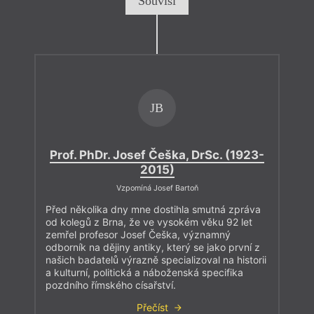
Souvisí
JB
Prof. PhDr. Josef Češka, DrSc. (1923-
2015)
Vzpomíná Josef Bartoň
Před několika dny mne dostihla smutná zpráva
od kolegů z Brna, že ve vysokém věku 92 let
zemřel profesor Josef Češka, významný
odborník na dějiny antiky, který se jako první z
našich badatelů výrazně specializoval na historii
a kulturní, politická a náboženská specifika
pozdního římského císařství.
Přečíst