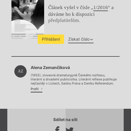
Článek vyšel v čísle „
1/2016
“ a
dáváme ho k dispozici
předplatitelům.
Přihlášení
Získat číslo
Chviličku.
Alena Zemančíková
Načítá se.
AZ
(1955), slovesná dramaturgyně Českého rozhlasu,
literární a divadelní publicistka. Literární reflexe publikuje
nejčastěji v Listech, Salónu Práva a Deníku Referendum.
Profil
Sdílet na síti