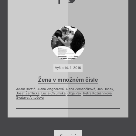
Vyšlo 14. 1. 2016
Žena v množném čísle
Adam Borzič
,
Alena Wagnerová
,
Alena Zemančíková
,
Jan Hocek
,
Josef Žemlička
,
Lucie Chlumská
,
Olga Pek
,
Petra Kožušníková
,
Svatava Antošová