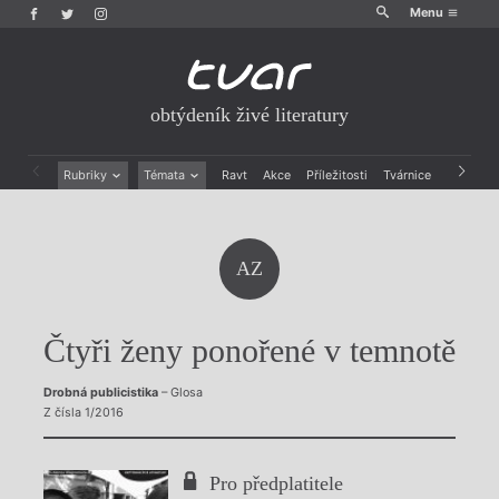
Menu
obtýdeník živé literatury
Rubriky
Témata
Ravt
Akce
Příležitosti
Tvárnice
Archiv
Beletrie
Ženy v katolické literatuře
Drobná publicistika
Právě vychází
Esejistika
Mauzoleum
AZ
Recenze a reflexe
Divadlo
Reportáže
Historie kolonialismu
Rozhovory
Dokument
Čtyři ženy ponořené v temnotě
Výroční ceny
Drobná publicistika
– Glosa
Z čísla 1/2016
Pro předplatitele