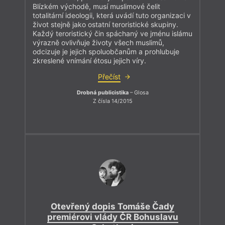
Blízkém východě, musí muslimové čelit
totalitární ideologii, která uvádí tuto organizaci v
život stejně jako ostatní teroristické skupiny.
Každý teroristický čin spáchaný ve jménu islámu
výrazně ovlivňuje životy všech muslimů,
odcizuje je jejich spoluobčanům a prohlubuje
zkreslené vnímání étosu jejich víry.
Přečíst
Drobná publicistika
– Glosa
Z čísla 14/2015
Otevřený dopis Tomáše Čady
premiérovi vlády ČR Bohuslavu