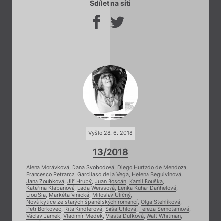
Sdílet na síti
Vyšlo 28. 6. 2018
13/2018
Alena Morávková
,
Dana Svobodová
,
Diego Hurtado de Mendoza
,
Francesco Petrarca
,
Garcilaso de la Vega
,
Helena Beguivinová
,
Jana Zoubková
,
Jiří Hrubý
,
Juan Boscán
,
Kamil Bouška
,
Kateřina Klabanová
,
Lada Weissová
,
Lenka Kuhar Daňhelová
,
Liou Sia
,
Markéta Vinická
,
Miloslav Uličný
,
Nová kytice ze starých španělských romancí
,
Olga Stehlíková
,
Petr Borkovec
,
Rita Kindlerová
,
Saša Uhlová
,
Tereza Semotamová
,
Václav Jamek
,
Vladimír Medek
,
Vlasta Dufková
,
Walt Whitman
,