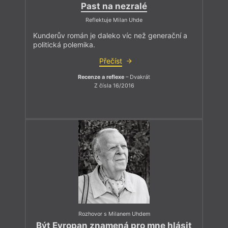
Past na nezralé
Reflektuje Milan Uhde
Kunderův román je daleko víc než generační a
politická polemika.
Přečíst
Recenze a reflexe
– Dvakrát
Z čísla 16/2016
Rozhovor s Milanem Uhdem
Být Evropan znamená pro mne hlásit