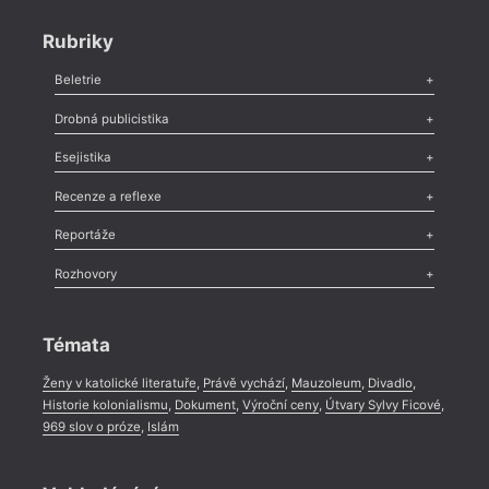
Rubriky
Beletrie
Poezie
,
Próza
,
Dokumenty
,
Drama
,
Celá rubrika
Drobná publicistika
Odlesk
,
Zasláno
,
Nezařazené
,
Novinky v Tvaru
,
Slovo
,
Výročí
,
Esejistika
Nekrolog
,
Glosa
,
Sloupek
,
Pozvánka
,
Literární soutěž
,
Komentář
,
Celá rubrika
Esej
,
Pádlo
,
Úvaha
,
Texty
,
Studie
,
Celá rubrika
Recenze a reflexe
Recenze
,
Dvakrát
,
Horké párky
,
969 slov o próze
,
Reportáže
Méně slov o próze
,
Celá rubrika
Literární zítřky
,
Reportáž
,
Literární život
,
Divadlo
,
Kritický ohlas
,
Rozhovory
Celá rubrika
Rozhovor
,
Anketa
,
Celá rubrika
Témata
Ženy v katolické literatuře
,
Právě vychází
,
Mauzoleum
,
Divadlo
,
Historie kolonialismu
,
Dokument
,
Výroční ceny
,
Útvary Sylvy Ficové
,
969 slov o próze
,
Islám