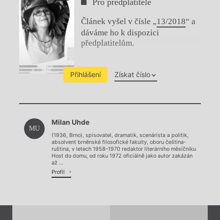
Pro předplatitele
Článek vyšel v čísle „
13/2018
“ a
dáváme ho k dispozici
předplatitelům.
Přihlášení
Získat číslo
Chviličku.
Milan Uhde
Načítá se.
MU
(1936, Brno), spisovatel, dramatik, scenárista a politik,
absolvent brněnské filosofické fakulty, oboru čeština-
ruština, v letech 1958–1970 redaktor literárního měsíčníku
Host do domu, od roku 1972 oficiálně jako autor zakázán
až ...
Profil