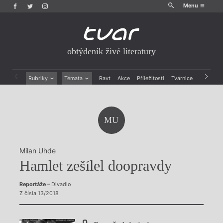
Menu
obtýdeník živé literatury
Rubriky
Témata
Ravt
Akce
Příležitosti
Tvárnice
Archiv
Beletrie
Ženy v katolické literatuře
Drobná publicistika
Právě vychází
Esejistika
Mauzoleum
MU
Recenze a reflexe
Divadlo
Reportáže
Historie kolonialismu
Rozhovory
Dokument
Milan Uhde
Výroční ceny
Hamlet zešílel doopravdy
Reportáže
– Divadlo
Z čísla 13/2018