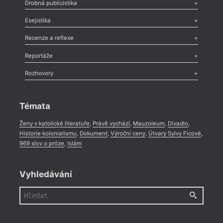
Poezie
,
Próza
,
Dokumenty
,
Drama
,
Celá rubrika
Drobná publicistika
Odlesk
,
Zasláno
,
Nezařazené
,
Novinky v Tvaru
,
Slovo
,
Výročí
,
Esejistika
Nekrolog
,
Glosa
,
Sloupek
,
Pozvánka
,
Literární soutěž
,
Komentář
,
Celá rubrika
Esej
,
Pádlo
,
Úvaha
,
Texty
,
Studie
,
Celá rubrika
Recenze a reflexe
Recenze
,
Dvakrát
,
Horké párky
,
969 slov o próze
,
Reportáže
Méně slov o próze
,
Celá rubrika
Literární zítřky
,
Reportáž
,
Literární život
,
Divadlo
,
Kritický ohlas
,
Rozhovory
Celá rubrika
Rozhovor
,
Anketa
,
Celá rubrika
Témata
Ženy v katolické literatuře
,
Právě vychází
,
Mauzoleum
,
Divadlo
,
Historie kolonialismu
,
Dokument
,
Výroční ceny
,
Útvary Sylvy Ficové
,
969 slov o próze
,
Islám
Vyhledávání