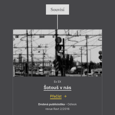
Souvisí
Ex EX
Šotouš v nás
Přečíst
Drobná publicistika
– Odlesk
revue Ravt 2/2016