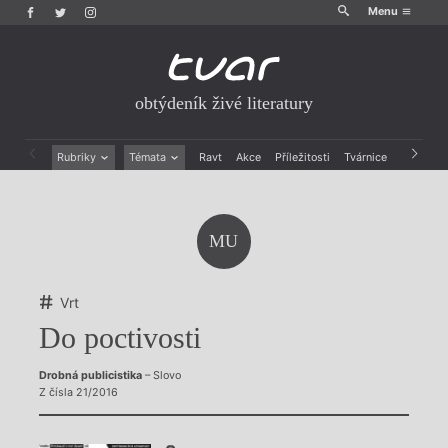
Menu
obtýdeník živé literatury
Rubriky
Témata
Ravt
Akce
Příležitosti
Tvárnice
Archiv
Beletrie
Ženy v katolické literatuře
Drobná publicistika
Právě vychází
Esejistika
Mauzoleum
MU
Recenze a reflexe
Divadlo
Reportáže
Historie kolonialismu
Rozhovory
Dokument
Vrt
Výroční ceny
Do poctivosti
Drobná publicistika
– Slovo
Z čísla 21/2016