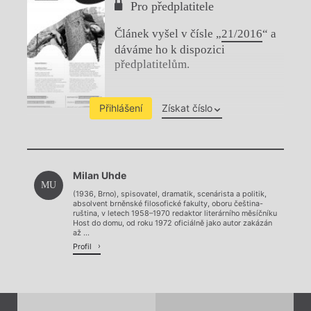
Pro předplatitele
Článek vyšel v čísle „
21/2016
“ a
dáváme ho k dispozici
předplatitelům.
Přihlášení
Získat číslo
Chviličku.
Milan Uhde
Načítá se.
MU
(1936, Brno), spisovatel, dramatik, scenárista a politik,
absolvent brněnské filosofické fakulty, oboru čeština-
ruština, v letech 1958–1970 redaktor literárního měsíčníku
Host do domu, od roku 1972 oficiálně jako autor zakázán
až ...
Profil