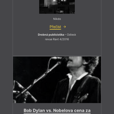
Nikdo
Přečíst
Drobná publicistika
– Odlesk
revue Ravt 4/2016
Bob Dylan vs. Nobelova cena za