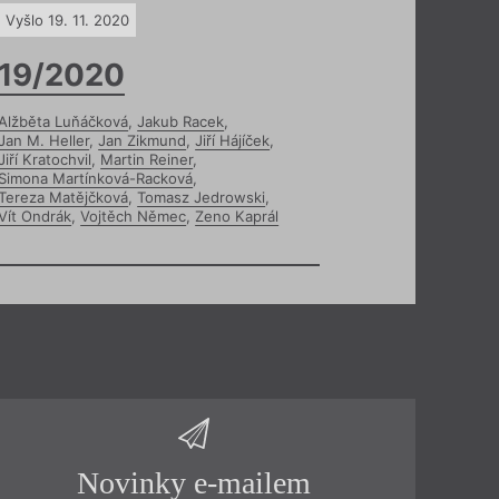
Vyšlo 19. 11. 2020
19/2020
Alžběta Luňáčková
,
Jakub Racek
,
Jan M. Heller
,
Jan Zikmund
,
Jiří Hájíček
,
Jiří Kratochvil
,
Martin Reiner
,
Simona Martínková-Racková
,
Tereza Matějčková
,
Tomasz Jedrowski
,
Vít Ondrák
,
Vojtěch Němec
,
Zeno Kaprál
Novinky e-mailem