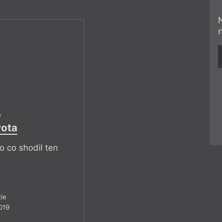
h
vota
o co shodil ten
ie
019