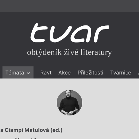
obtýdeník živé literatury
Témata
Ravt
Akce
Příležitosti
Tvárnice
ické literatuře
icistika
zí
eflexe
onialismu
ka Ciampi Matulová (ed.)