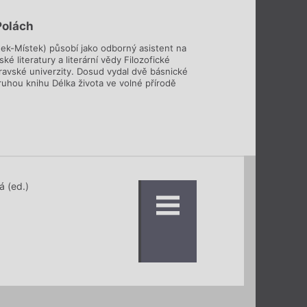
olách
dek-Místek) působí jako odborný asistent na
ké literatury a literární vědy Filozofické
travské univerzity. Dosud vydal dvě básnické
ruhou knihu Délka života ve volné přírodě
á (ed.)