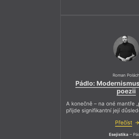
Roman Polác
Pádlo: Modernismus
poezii
A konečně – na oné mantře „
přijde signifikantní její důsl
Přečíst
Esejistika
– Pá