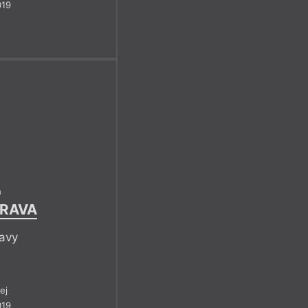
019
h
TRAVA
ravy
ej
019