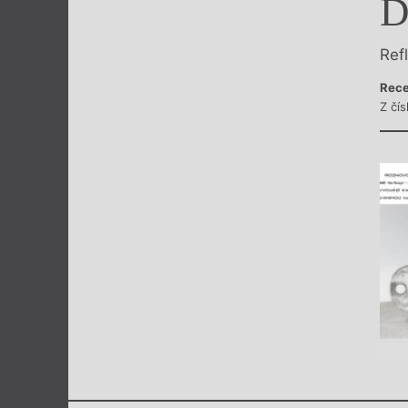
D
Výroční cen
Ref
Rece
Z čí