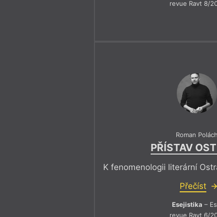
revue Ravt 8/2
Roman Polác
PŘÍSTAV OS
K fenomenologii literární Ost
Přečíst
Esejistika
– Es
revue Ravt 6/2