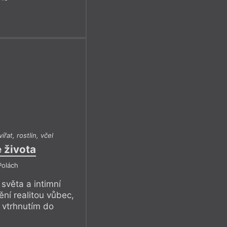
vířat, rostlin, včel
 života
Polách
světa a intimní
ění realitou vůbec,
 vtrhnutím do