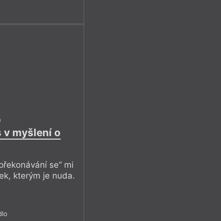
h
 v myšlení o
překonávání se“ mi
edek, kterým je nuda.
dlo