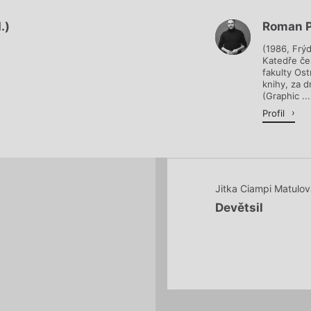
.)
Roman P
Načítá se.
(1986, Frý
Katedře čes
fakulty Os
knihy, za d
(Graphic ...
Profil
Jitka Ciampi Matulov
Devětsil