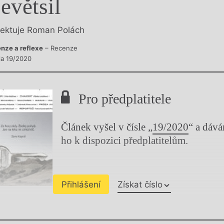
evětsil
y
lektuje Roman Polách
nze a reflexe
– Recenze
sla 19/2020
Pro předplatitele
Článek vyšel v čísle „
19/2020
“ a dáv
ho k dispozici předplatitelům.
Přihlášení
Získat číslo
Chviličku.