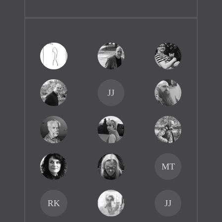
JJ
MT
RK
JJ