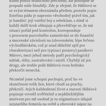
klubu poblíž hraničního přechodu, ale postupně se
propadá stále hlouběji. Zde je zřejmé, že Háblová se
se svým tématem obeznámila předem, protože popis
Esteřina pádu je naprosto věrohodný právě tím, jak
je banální: její vnitřní boj a sebeklam, s nímž si
každý další krok obhajuje a přesvědčuje se, že má
situaci pořád pod kontrolou, koresponduje
s procesem pozvolného zamotávání se do finanční
a mocenské závislosti na (slovenském, lépe řečeno
východňárském, což je snad důležité spíš pro
charakterizaci než pro typizaci postavy) pasákovi
Márovi, mezi jehož metody patří psychologický
nátlak, sliby, zastrašování i násilí. Chybějí už jen
drogy, ale tenhle práh Háblová svou hrdinku
překročit nenechá.
Nicméně jsme schopni pochopit, proč ho ve
skutečnosti tolik žen, které chodí za prachy,
překročí. Jejich každodenní život a starosti Háblová
popisuje rovněž uvěřitelně a nejdůležitějším
motivem pro mě osobně je tu stigmatizace údajně
nejstaršího řemesla na světě a obrovský nápor na