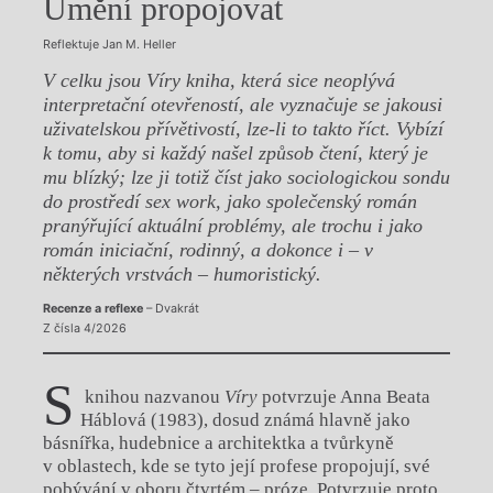
Umění propojovat
Reflektuje Jan M. Heller
V celku jsou Víry kniha, která sice neoplývá
interpretační otevřeností, ale vyznačuje se jakousi
uživatelskou přívětivostí, lze-li to takto říct. Vybízí
k tomu, aby si každý našel způsob čtení, který je
mu blízký; lze ji totiž číst jako sociologickou sondu
do prostředí sex work, jako společenský román
pranýřující aktuální problémy, ale trochu i jako
román iniciační, rodinný, a dokonce i – v
některých vrstvách – humoristický.
Recenze a reflexe
– Dvakrát
Z čísla 4/2026
S
knihou nazvanou
Víry
potvrzuje Anna Beata
Háblová (1983), dosud známá hlavně jako
básnířka, hudebnice a architektka a tvůrkyně
v oblastech, kde se tyto její profese propojují, své
pobývání v oboru čtvrtém – próze. Potvrzuje proto,