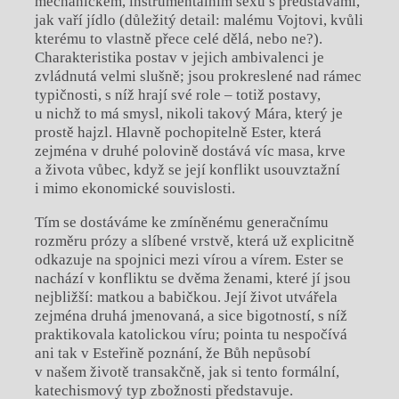
mechanickém, instrumentálním sexu s představami,
jak vaří jídlo (důležitý detail: malému Vojtovi, kvůli
kterému to vlastně přece celé dělá, nebo ne?).
Charakteristika postav v jejich ambivalenci je
zvládnutá velmi slušně; jsou prokreslené nad rámec
typičnosti, s níž hrají své role – totiž postavy,
u nichž to má smysl, nikoli takový Mára, který je
prostě hajzl. Hlavně pochopitelně Ester, která
zejména v druhé polovině dostává víc masa, krve
a života vůbec, když se její konflikt usouvztažní
i mimo ekonomické souvislosti.
Tím se dostáváme ke zmíněnému generačnímu
rozměru prózy a slíbené vrstvě, která už explicitně
odkazuje na spojnici mezi vírou a vírem. Ester se
nachází v konfliktu se dvěma ženami, které jí jsou
nejbližší: matkou a babičkou. Její život utvářela
zejména druhá jmenovaná, a sice bigotností, s níž
praktikovala katolickou víru; pointa tu nespočívá
ani tak v Esteřině poznání, že Bůh nepůsobí
v našem životě transakčně, jak si tento formální,
katechismový typ zbožnosti představuje.