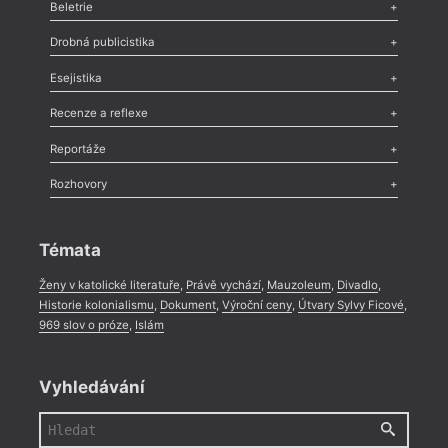
Beletrie
Poezie
,
Próza
,
Dokumenty
,
Drama
,
Celá rubrika
Drobná publicistika
Odlesk
,
Zasláno
,
Nezařazené
,
Novinky v Tvaru
,
Slovo
,
Výročí
,
Esejistika
Nekrolog
,
Glosa
,
Sloupek
,
Pozvánka
,
Literární soutěž
,
Komentář
,
Celá rubrika
Esej
,
Pádlo
,
Úvaha
,
Texty
,
Studie
,
Celá rubrika
Recenze a reflexe
Recenze
,
Dvakrát
,
Horké párky
,
969 slov o próze
,
Reportáže
Méně slov o próze
,
Celá rubrika
Literární zítřky
,
Reportáž
,
Literární život
,
Divadlo
,
Kritický ohlas
,
Rozhovory
Celá rubrika
Rozhovor
,
Anketa
,
Celá rubrika
Témata
Ženy v katolické literatuře
,
Právě vychází
,
Mauzoleum
,
Divadlo
,
Historie kolonialismu
,
Dokument
,
Výroční ceny
,
Útvary Sylvy Ficové
,
969 slov o próze
,
Islám
Vyhledávání