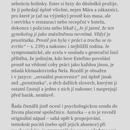
sebeúctu hrdinky. Ester si brzy do důsledků prožije,
že jí pohrdají úplně všichni, nejen Mára a zákazníci,
pro které je (až na výjimky) prostě kus masa, ale
i servírka v restauraci nebo recepční v hotelu,
dokonce i policista nebo lékař (
„Je jí jasné, že ten
gynekolog ji jako znásilněnou nevnímá. Vždyť je
prostitutka. Prostě jen byla v práci a trochu se to
zvrtlo“
– s. 239) a nakonec i nejbližší rodina. Je
symptomatické, ale zcela v souladu s generační linií
příběhu, že jediným, kdo bere Esteřino povolání
prostě na vědomí coby práci jako každou jinou, je
mladá klimaaktivistka Nela. Rozdíl je obsažen
i v jazyce: „sexuální pracovnice“ zní úplně jinak
než „prostitutka“, o těch dalších slovech, kterými ji
ostatní častují a jedno z nich jí nakonec i nasprejují
před barák, nemluvě.
Řada čtenářů jistě ocení i psychologickou sondu do
života placené společnice. Autorka – a to je rovněž
originální nápad – sahá opět k propojování,
tentokrát pocitů (nebo spíš jejich absence) při