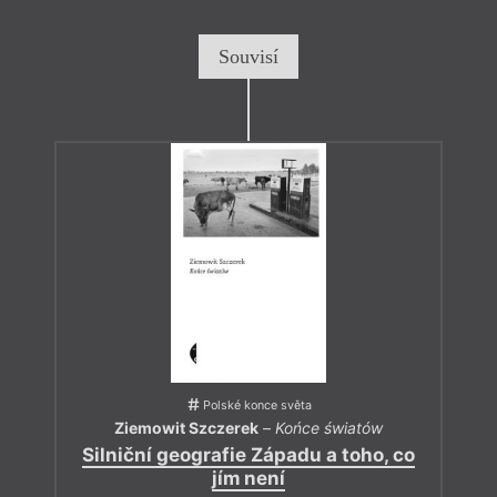
Souvisí
Polské konce světa
Ziemowit Szczerek
–
Końce światów
Silniční geografie Západu a toho, co
jím není