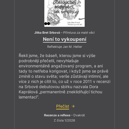
Jitka Bret Srbová
–
Přímluva za malé věci
Není to vykoupení
Reflektuje Jan M. Heller
Řekli jsme, že báseň, kterou jsme si výše
podrobněji přečetli, nevyhlašuje
environmentálně angažovaný program, a ani
tady to netřeba korigovat, i když jsme se právě
zmínili o stavu světa; verše zůstávají intimní, ale
více z nich je cítit to, co už v roce 2011 v recenzi
na Srbové debutovou sbírku nazvala Dora
Kaprálová „permanentně zneklidňující tichou
lamentací“.
Přečíst
Recenze a reflexe
– Dvakrát
Z čísla 1/2026