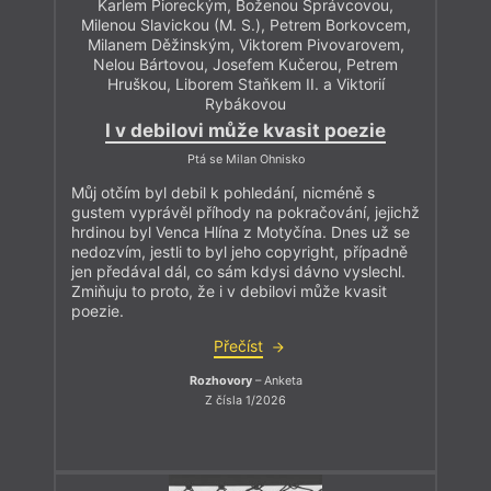
Karlem Pioreckým, Boženou Správcovou,
Milenou Slavickou (M. S.), Petrem Borkovcem,
Milanem Děžinským, Viktorem Pivovarovem,
Nelou Bártovou, Josefem Kučerou, Petrem
Hruškou, Liborem Staňkem II. a Viktorií
Rybákovou
I v debilovi může kvasit poezie
Ptá se Milan Ohnisko
Můj otčím byl debil k pohledání, nicméně s
gustem vyprávěl příhody na pokračování, jejichž
hrdinou byl Venca Hlína z Motyčína. Dnes už se
nedozvím, jestli to byl jeho copyright, případně
jen předával dál, co sám kdysi dávno vyslechl.
Zmiňuju to proto, že i v debilovi může kvasit
poezie.
Přečíst
Rozhovory
– Anketa
Z čísla 1/2026