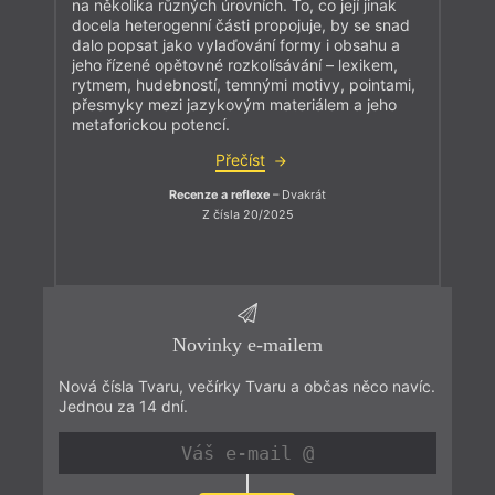
na několika různých úrovních. To, co její jinak
docela heterogenní části propojuje, by se snad
dalo popsat jako vylaďování formy i obsahu a
jeho řízené opětovné rozkolísávání – lexikem,
rytmem, hudebností, temnými motivy, pointami,
přesmyky mezi jazykovým materiálem a jeho
metaforickou potencí.
Přečíst
Recenze a reflexe
– Dvakrát
Z čísla 20/2025
Novinky e-mailem
Nová čísla Tvaru, večírky Tvaru a občas něco navíc.
Jednou za 14 dní.