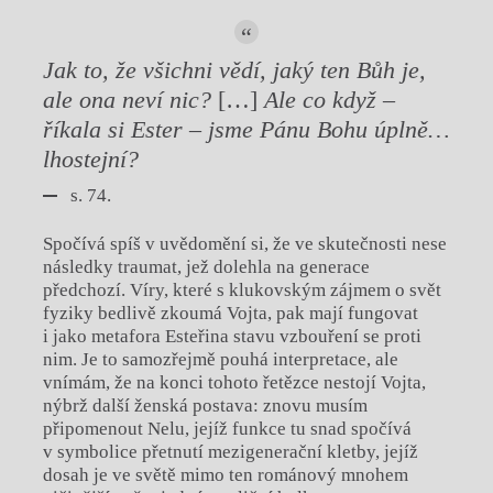
Jak to, že všichni vědí, jaký ten Bůh je,
ale ona neví nic?
[…]
Ale co když –
říkala si Ester – jsme Pánu Bohu úplně…
lhostejní?
s. 74.
Spočívá spíš v uvědomění si, že ve skutečnosti nese
následky traumat, jež dolehla na generace
předchozí. Víry, které s klukovským zájmem o svět
fyziky bedlivě zkoumá Vojta, pak mají fungovat
i jako metafora Esteřina stavu vzbouření se proti
nim. Je to samozřejmě pouhá interpretace, ale
vnímám, že na konci tohoto řetězce nestojí Vojta,
nýbrž další ženská postava: znovu musím
připomenout Nelu, jejíž funkce tu snad spočívá
v symbolice přetnutí mezigenerační kletby, jejíž
dosah je ve světě mimo ten románový mnohem