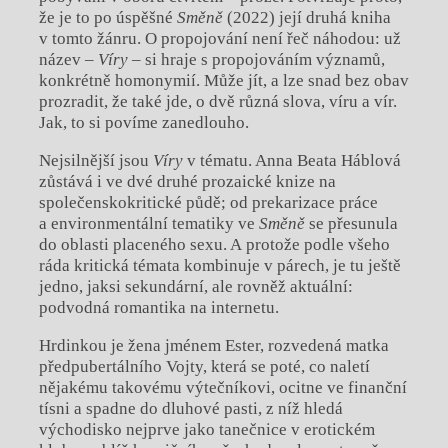
že je to po úspěšné
Směně
(2022) její druhá kniha
v tomto žánru. O propojování není řeč náhodou: už
název –
Víry
– si hraje s propojováním významů,
konkrétně homonymií. Může jít, a lze snad bez obav
prozradit, že také jde, o dvě různá slova, víru a vír.
Jak, to si povíme zanedlouho.
Nejsilnější jsou
Víry
v tématu. Anna Beata Háblová
zůstává i ve dvé druhé prozaické knize na
společenskokritické půdě; od prekarizace práce
a environmentální tematiky ve
Směně
se přesunula
do oblasti placeného sexu. A protože podle všeho
ráda kritická témata kombinuje v párech, je tu ještě
jedno, jaksi sekundární, ale rovněž aktuální:
podvodná romantika na internetu.
Hrdinkou je žena jménem Ester, rozvedená matka
předpubertálního Vojty, která se poté, co naletí
nějakému takovému výtečníkovi, ocitne ve finanční
tísni a spadne do dluhové pasti, z níž hledá
východisko nejprve jako tanečnice v erotickém