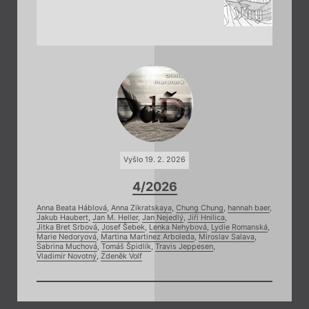
Vyšlo 19. 2. 2026
4/2026
Anna Beata Háblová
,
Anna Zikratskaya
,
Chung Chung
,
hannah baer
,
Jakub Haubert
,
Jan M. Heller
,
Jan Nejedlý
,
Jiří Hnilica
,
Jitka Bret Srbová
,
Josef Šebek
,
Lenka Nehybová
,
Lydie Romanská
,
Marie Nedoryová
,
Martina Martinez Arboleda
,
Miroslav Salava
,
Sabrina Muchová
,
Tomáš Špidlík
,
Travis Jeppesen
,
Vladimír Novotný
,
Zdeněk Volf