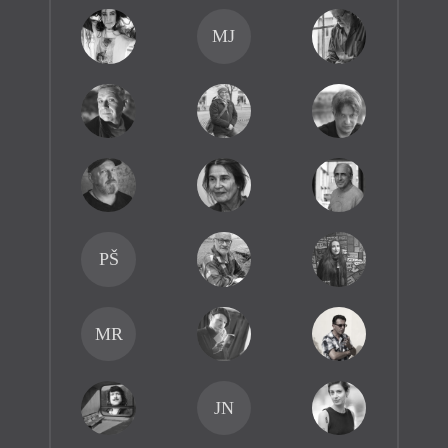
MJ
PŠ
MR
JN