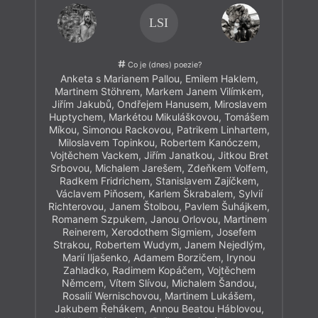
LSI
Co je (dnes) poezie?
Anketa s Marianem Pallou, Emilem Haklem,
Martinem Stöhrem, Markem Janem Vilímkem,
Jiřím Jakubů, Ondřejem Hanusem, Miroslavem
Huptychem, Markétou Mikuláškovou, Tomášem
Míkou, Simonou Rackovou, Patrikem Linhartem,
Miloslavem Topinkou, Robertem Kanóczem,
Vojtěchem Vackem, Jiřím Janatkou, Jitkou Bret
Srbovou, Michalem Jarešem, Zdeňkem Volfem,
Radkem Fridrichem, Stanislavem Zajíčkem,
Václavem Piňosem, Karlem Škrabalem, Sylvií
Richterovou, Janem Štolbou, Pavlem Šuhájkem,
Romanem Szpukem, Janou Orlovou, Martinem
Reinerem, Xerodothem Sigmiem, Josefem
Strakou, Robertem Wudym, Janem Nejedlým,
Marií Iljašenko, Adamem Borzičem, Irynou
Zahladko, Radimem Kopáčem, Vojtěchem
Němcem, Vítem Slívou, Michalem Šandou,
Rosalií Wernischovou, Martinem Lukášem,
Jakubem Řehákem, Annou Beatou Háblovou,