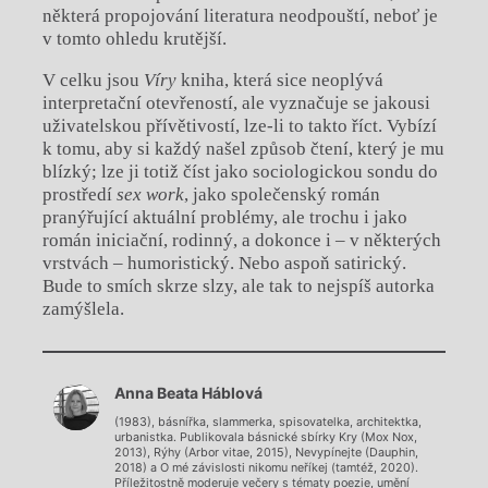
některá propojování literatura neodpouští, neboť je
v tomto ohledu krutější.
V celku jsou
Víry
kniha, která sice neoplývá
interpretační otevřeností, ale vyznačuje se jakousi
uživatelskou přívětivostí, lze-li to takto říct. Vybízí
k tomu, aby si každý našel způsob čtení, který je mu
blízký; lze ji totiž číst jako sociologickou sondu do
prostředí
sex work
, jako společenský román
pranýřující aktuální problémy, ale trochu i jako
román iniciační, rodinný, a dokonce i – v některých
vrstvách – humoristický. Nebo aspoň satirický.
Bude to smích skrze slzy, ale tak to nejspíš autorka
zamýšlela.
Chviličku.
Anna Beata Háblová
Načítá se.
(1983), básnířka, slammerka, spisovatelka, architektka,
urbanistka. Publikovala básnické sbírky Kry (Mox Nox,
2013), Rýhy (Arbor vitae, 2015), Nevypínejte (Dauphin,
2018) a O mé závislosti nikomu neříkej (tamtéž, 2020).
Příležitostně moderuje večery s tématy poezie, umění