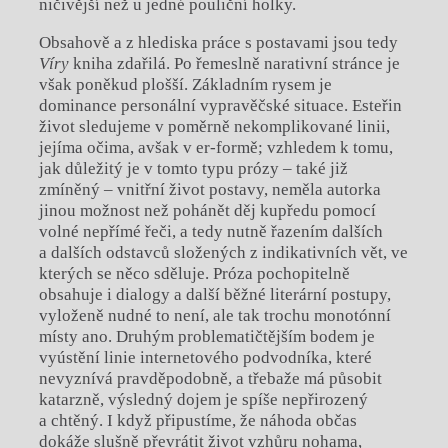
ničivější než u jedné pouliční holky.
Obsahově a z hlediska práce s postavami jsou tedy
Víry
kniha zdařilá. Po řemeslně narativní stránce je
však poněkud plošší. Základním rysem je
dominance personální vypravěčské situace. Esteřin
život sledujeme v poměrně nekomplikované linii,
jejíma očima, avšak v er-formě; vzhledem k tomu,
jak důležitý je v tomto typu prózy – také již
zmíněný – vnitřní život postavy, neměla autorka
jinou možnost než pohánět děj kupředu pomocí
volné nepřímé řeči, a tedy nutně řazením dalších
a dalších odstavců složených z indikativních vět, ve
kterých se něco sděluje. Próza pochopitelně
obsahuje i dialogy a další běžné literární postupy,
vyloženě nudné to není, ale tak trochu monotónní
místy ano. Druhým problematičtějším bodem je
vyústění linie internetového podvodníka, které
nevyznívá pravděpodobně, a třebaže má působit
katarzně, výsledný dojem je spíše nepřirozený
a chtěný. I když připustíme, že náhoda občas
dokáže slušně převrátit život vzhůru nohama,