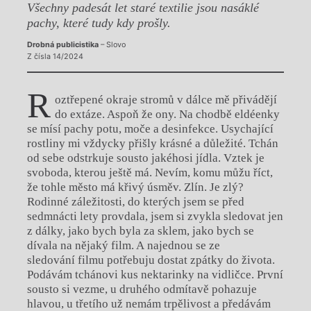
Všechny padesát let staré textilie jsou nasáklé
pachy, které tudy kdy prošly.
Drobná publicistika
– Slovo
Z čísla 14/2024
R
oztřepené okraje stromů v dálce mě přivádějí
do extáze. Aspoň že ony. Na chodbě eldéenky
se mísí pachy potu, moče a desinfekce. Usychající
rostliny mi vždycky přišly krásné a důležité. Tchán
od sebe odstrkuje sousto jakéhosi jídla. Vztek je
svoboda, kterou ještě má. Nevím, komu můžu říct,
že tohle město má křivý úsměv. Zlín. Je zlý?
Rodinné záležitosti, do kterých jsem se před
sedmnácti lety provdala, jsem si zvykla sledovat jen
z dálky, jako bych byla za sklem, jako bych se
dívala na nějaký film. A najednou se ze
sledování filmu potřebuju dostat zpátky do života.
Podávám tchánovi kus nektarinky na vidličce. První
sousto si vezme, u druhého odmítavě pohazuje
hlavou, u třetího už nemám trpělivost a předávám