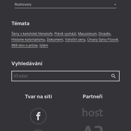
Literární zítřky
,
Reportáž
,
Literární život
,
Divadlo
,
Kritický ohlas
,
Rozhovory
Celá rubrika
Rozhovor
,
Anketa
,
Celá rubrika
Témata
Ženy v katolické literatuře
,
Právě vychází
,
Mauzoleum
,
Divadlo
,
Historie kolonialismu
,
Dokument
,
Výroční ceny
,
Útvary Sylvy Ficové
,
969 slov o próze
,
Islám
Vyhledávání
Tvar na síti
Partneři