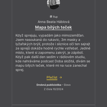
Rup
Anna Beata Háblová
Mapa bílých teček
Když sprejuju, vypadám jako mimozemšťan.
Jsem nasoukaná do rukavic, 3m masky a
lyžařských brýlí, protože i sliznice očí ten sajrajt
ze sprejů dokáže hodně rychle vstřebat. Jediné
místo, které si zapomenu zakrýt, je zápěstí.
Když pak další den sedím v rádiovém studiu,
kde nahráváme podcast Doba složitá, dívám se
mapu bílých teček, které mi na ruce zanechal
sprej.
Přečíst
Drobná publicistika
– Slovo
Z čísla 10/2024