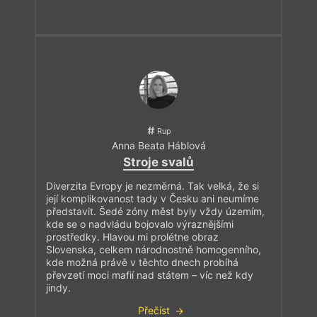
Rup
Anna Beata Háblová
Stroje svalů
Diverzita Evropy je nezměrná. Tak velká, že si
její komplikovanost tady v Česku ani neumíme
představit. Šedé zóny měst byly vždy územím,
kde se o nadvládu bojovalo výraznějšími
prostředky. Hlavou mi prolétne obraz
Slovenska, celkem národnostně homogenního,
kde možná právě v těchto dnech probíhá
převzetí moci mafií nad státem – víc než kdy
jindy.
Přečíst