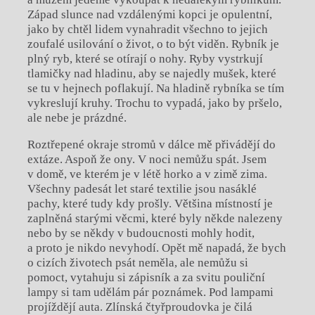
Západ slunce nad vzdálenými kopci je opulentní,
jako by chtěl lidem vynahradit všechno to jejich
zoufalé usilování o život, o to být viděn. Rybník je
plný ryb, které se otírají o nohy. Ryby vystrkují
tlamičky nad hladinu, aby se najedly mušek, které
se tu v hejnech poflakují. Na hladině rybníka se tím
vykreslují kruhy. Trochu to vypadá, jako by pršelo,
ale nebe je prázdné.
Roztřepené okraje stromů v dálce mě přivádějí do
extáze. Aspoň že ony. V noci nemůžu spát. Jsem
v domě, ve kterém je v létě horko a v zimě zima.
Všechny padesát let staré textilie jsou nasáklé
pachy, které tudy kdy prošly. Většina místností je
zaplněná starými věcmi, které byly někde nalezeny
nebo by se někdy v budoucnosti mohly hodit,
a proto je nikdo nevyhodí. Opět mě napadá, že bych
o cizích životech psát neměla, ale nemůžu si
pomoct, vytahuju si zápisník a za svitu pouliční
lampy si tam udělám pár poznámek. Pod lampami
projíždějí auta. Zlínská čtyřproudovka je čilá