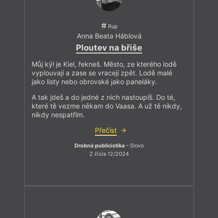
Rup
Anna Beata Háblová
Ploutev na břiše
Můj kýl je Kiel, řekneš. Město, ze kterého lodě
vyplouvají a zase se vracejí zpět. Lodě malé
jako listy nebo obrovské jako paneláky.
A tak jdeš a do jedné z nich nastoupíš. Do té,
které tě vezme někam do Vaasa. A už tě nikdy,
nikdy nespatřím.
Přečíst
Drobná publicistika
– Slovo
Z čísla 12/2024