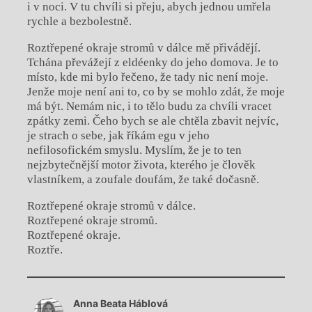
i v noci. V tu chvíli si přeju, abych jednou umřela
rychle a bezbolestně.
Roztřepené okraje stromů v dálce mě přivádějí.
Tchána převážejí z eldéenky do jeho domova. Je to
místo, kde mi bylo řečeno, že tady nic není moje.
Jenže moje není ani to, co by se mohlo zdát, že moje
má být. Nemám nic, i to tělo budu za chvíli vracet
zpátky zemi. Čeho bych se ale chtěla zbavit nejvíc,
je strach o sebe, jak říkám egu v jeho
nefilosofickém smyslu. Myslím, že je to ten
nejzbytečnější motor života, kterého je člověk
vlastníkem, a zoufale doufám, že také dočasně.
Roztřepené okraje stromů v dálce.
Roztřepené okraje stromů.
Roztřepené okraje.
Roztře.
Chviličku.
Anna Beata Háblová
Načítá se.