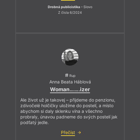
Drobná publicistika
– Slovo
Z čísla 6/2024
Rup
Anna Beata Háblová
Woman…….izer
Ale život už je takovej – přijdeme do penzionu,
zdivočelé holčičky uložíme do postelí, a místo
abychom si daly sklenku vína a všechno
probraly, únavou padneme do svých postelí jak
podťatý jedle.
Přečíst