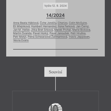
Vyšlo 12. 9. 2024
14/2024
Anna Beata Háblová
,
Čche Jondžu
,
Chorizo
,
Colin McGuire
,
Eli Mlejnková
,
Humbert Hernandez
,
Ilona Ferková
,
Jan Černý
,
Jan M. Heller
,
Jitka Bret Srbová
,
Marek Prchal
,
Marie Bicková
,
Martin Švanda
,
Pavel Horký
,
Pavel Janoušek
,
Petr Hruška
,
Petr Motýl
,
Petra Schwarzová Žallmannová
,
Travis Jeppesen
,
Vesna Evans
Souvisí