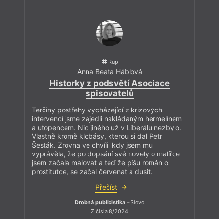
Rup
Anna Beata Háblová
Historky z podsvětí Asociace
spisovatelů
Terčiny postřehy vycházející z krizových
intervencí jsme zajedli nakládaným hermelínem
a utopencem. Nic jiného už v Liberálu nezbylo.
Vlastně kromě klobásy, kterou si dal Petr
Šesták. Zrovna ve chvíli, kdy jsem mu
vyprávěla, že po dopsání své novely o malířce
jsem začala malovat a teď že píšu román o
prostitutce, se začal červenat a dusit.
Přečíst
Drobná publicistika
– Slovo
Z čísla 8/2024