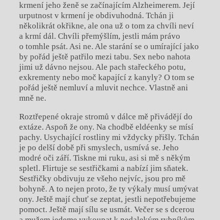
krmení jeho ženě se začínajícím Alzheimerem. Její
urputnost v krmení je obdivuhodná. Tchán ji
několikrát okřikne, ale ona už o tom za chvíli neví
a krmí dál. Chvíli přemýšlím, jestli mám právo
o tomhle psát. Asi ne. Ale starání se o umírající jako
by pořád ještě patřilo mezi tabu. Sex nebo nahota
jimi už dávno nejsou. Ale pach stařeckého potu,
exkrementy nebo moč kapající z kanyly? O tom se
pořád ještě nemluví a mluvit nechce. Vlastně ani
mně ne.
Roztřepené okraje stromů v dálce mě přivádějí do
extáze. Aspoň že ony. Na chodbě eldéenky se mísí
pachy. Usychající rostliny mi vždycky přišly. Tchán
je po delší době při smyslech, usmívá se. Jeho
modré oči září. Tiskne mi ruku, asi si mě s někým
spletl. Flirtuje se sestřičkami a nabízí jim sňatek.
Sestřičky obdivuju ze všeho nejvíc, jsou pro mě
bohyně. A to nejen proto, že ty výkaly musí umývat
ony. Ještě mají chuť se zeptat, jestli nepotřebujeme
pomoct. Ještě mají sílu se usmát. Večer se s dcerou
a mužem jedeme vykoupat k nedalekým rybníkům.