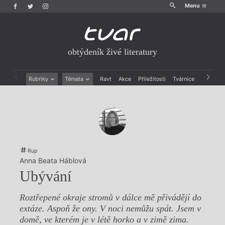
Menu
obtýdeník živé literatury
Rubriky
Témata
Ravt
Akce
Příležitosti
Tvárnice
Archiv
Beletrie
Ženy v katolické literatuře
Drobná publicistika
Právě vychází
Esejistika
Mauzoleum
Recenze a reflexe
Divadlo
Reportáže
Historie kolonialismu
Rozhovory
Dokument
Rup
Výroční ceny
Anna Beata Háblová
Ubývání
Roztřepené okraje stromů v dálce mě přivádějí do
extáze. Aspoň že ony. V noci nemůžu spát. Jsem v
domě, ve kterém je v létě horko a v zimě zima.