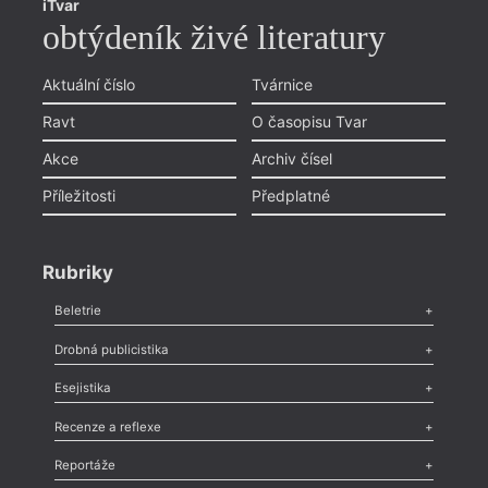
iTvar
obtýdeník živé literatury
Aktuální číslo
Tvárnice
Ravt
O časopisu Tvar
Akce
Archiv čísel
Příležitosti
Předplatné
Rubriky
Beletrie
Poezie
,
Próza
,
Dokumenty
,
Drama
,
Celá rubrika
Drobná publicistika
Odlesk
,
Zasláno
,
Nezařazené
,
Novinky v Tvaru
,
Slovo
,
Výročí
,
Esejistika
Nekrolog
,
Glosa
,
Sloupek
,
Pozvánka
,
Literární soutěž
,
Komentář
,
Celá rubrika
Esej
,
Pádlo
,
Úvaha
,
Texty
,
Studie
,
Celá rubrika
Recenze a reflexe
Recenze
,
Dvakrát
,
Horké párky
,
969 slov o próze
,
Reportáže
Méně slov o próze
,
Celá rubrika