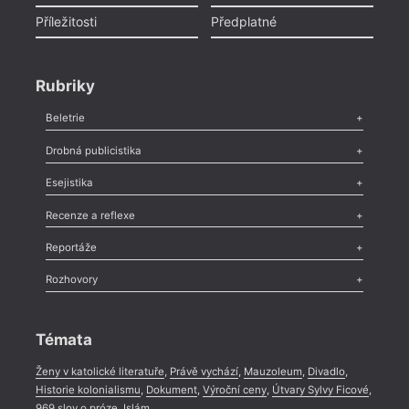
Příležitosti
Předplatné
Rubriky
Beletrie
Poezie
,
Próza
,
Dokumenty
,
Drama
,
Celá rubrika
Drobná publicistika
Odlesk
,
Zasláno
,
Nezařazené
,
Novinky v Tvaru
,
Slovo
,
Výročí
,
Esejistika
Nekrolog
,
Glosa
,
Sloupek
,
Pozvánka
,
Literární soutěž
,
Komentář
,
Celá rubrika
Esej
,
Pádlo
,
Úvaha
,
Texty
,
Studie
,
Celá rubrika
Recenze a reflexe
Recenze
,
Dvakrát
,
Horké párky
,
969 slov o próze
,
Reportáže
Méně slov o próze
,
Celá rubrika
Literární zítřky
,
Reportáž
,
Literární život
,
Divadlo
,
Kritický ohlas
,
Rozhovory
Celá rubrika
Rozhovor
,
Anketa
,
Celá rubrika
Témata
Ženy v katolické literatuře
,
Právě vychází
,
Mauzoleum
,
Divadlo
,
Historie kolonialismu
,
Dokument
,
Výroční ceny
,
Útvary Sylvy Ficové
,
969 slov o próze
,
Islám