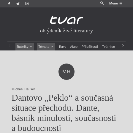
Menu
obtýdeník živé literatury
Rubriky
Témata
Ravt
Akce
Příležitosti
Tvárnice
Archiv
Beletrie
Ženy v katolické literatuře
Drobná publicistika
Právě vychází
Esejistika
Mauzoleum
MH
Recenze a reflexe
Divadlo
Reportáže
Historie kolonialismu
Rozhovory
Dokument
Michael Hauser
Výroční ceny
Dantovo „Peklo“ a současná
situace přechodu. Dante,
básník minulosti, současnosti
a budoucnosti