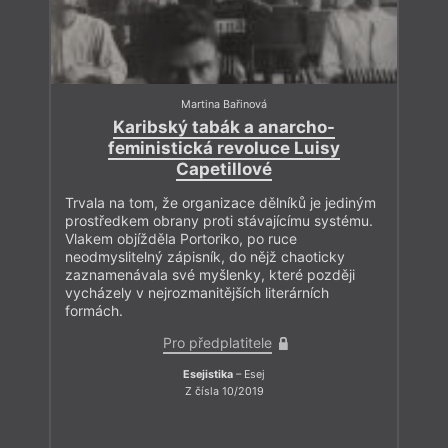
Martina Bařinová
Karibský tabák a anarcho-
feministická revoluce Luisy
Capetillové
Trvala na tom, že organizace dělníků je jediným
prostředkem obrany proti stávajícímu systému.
Vlakem objížděla Portoriko, po ruce
neodmyslitelný zápisník, do nějž chaoticky
zaznamenávala své myšlenky, které později
vycházely v nejrozmanitějších literárních
formách.
Pro předplatitele
Esejistika
– Esej
Z čísla 10/2019