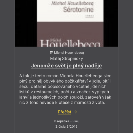
Michel Houellebecq
Matěj Stropnický
Jenomže svět je plný naděje
A tak je tento román Michela Houellebecqa sice
plný pro něj obvyklého požitkářství v jídle, pití i
sexu, detailně popisovaného včetně jídelních
lístků v restauracích, počtu a značek vypitých
lahví a jednotlivých poloh souloží, zároveň však
nic z toho nevede k útěše z marnosti života.
Přečíst
Esejistika
– Esej
Z čísla 8/2019