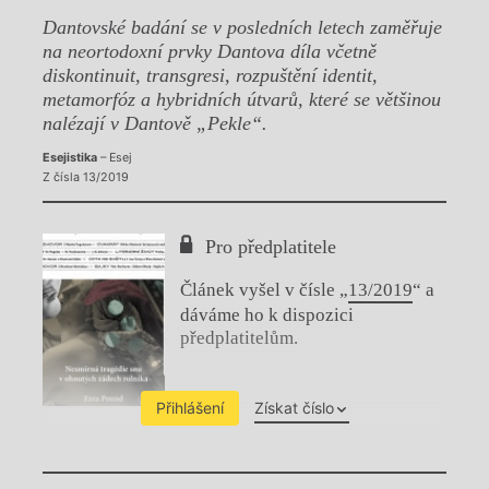
Dantovské badání se v posledních letech zaměřuje
na neortodoxní prvky Dantova díla včetně
diskontinuit, transgresi, rozpuštění identit,
metamorfóz a hybridních útvarů, které se většinou
nalézají v Dantově „Pekle“.
Esejistika
– Esej
Z čísla 13/2019
Pro předplatitele
Článek vyšel v čísle „
13/2019
“ a
dáváme ho k dispozici
předplatitelům.
Přihlášení
Získat číslo
Chviličku.