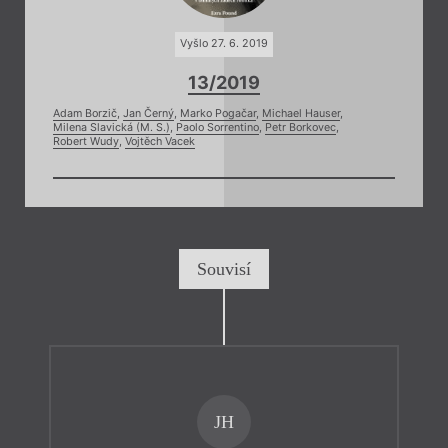
Vyšlo 27. 6. 2019
13/2019
Adam Borzič
,
Jan Černý
,
Marko Pogačar
,
Michael Hauser
,
Milena Slavická (M. S.)
,
Paolo Sorrentino
,
Petr Borkovec
,
Robert Wudy
,
Vojtěch Vacek
Souvisí
JH