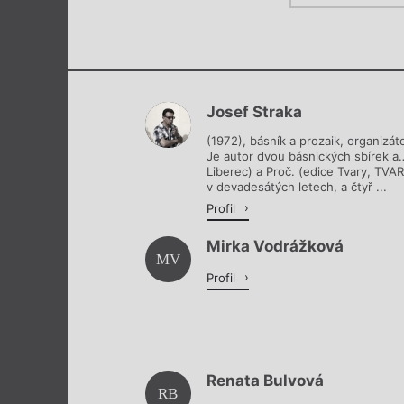
Josef Straka
(1972), básník a prozaik, organizáto
Je autor dvou básnických sbírek a…
Liberec) a Proč. (edice Tvary, TVAR
v devadesátých letech, a čtyř ...
Profil
Mirka Vodrážková
MV
Profil
Renata Bulvová
RB