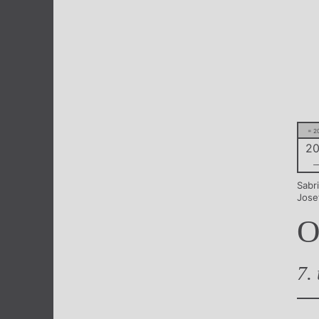
Výroční cen
= 2
20
–
Sabr
Jose
O
7.