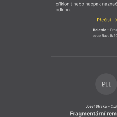
přiklonit nebo naopak nazna
odklon.
Přečíst
Beletrie
– Pró
revue Ravt 9/2
PH
Josef Straka
–
Ciz
Fragmentární rem