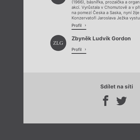
(1966), básnířka, prozaička a organi
akcí. Vyrůstala v Chomutově a v pří
na pomezí Česka a Saska, nyní žije
Konzervatoři Jaroslava Ježka vystud
Profil
Zbyněk Ludvík Gordon
ZLG
Profil
Sdílet na síti