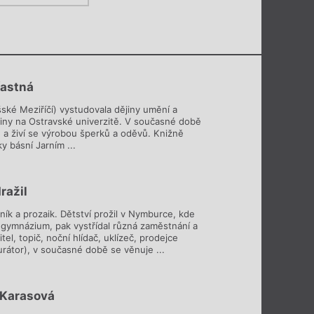
ťastná
šské Meziříčí) vystudovala dějiny umění a
ějiny na Ostravské univerzitě. V současné době
e a živí se výrobou šperků a oděvů. Knižně
ky básní Jarním ...
ražil
ník a prozaik. Dětství prožil v Nymburce, kde
 gymnázium, pak vystřídal různá zaměstnání a
itel, topič, noční hlídač, uklízeč, prodejce
urátor), v současné době se věnuje ...
 Karasová