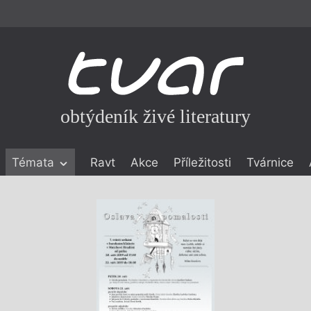
obtýdeník živé literatury
Témata
Ravt
Akce
Příležitosti
Tvárnice
ické literatuře
icistika
zí
eflexe
onialismu