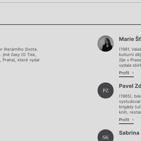
Chviličku.
Chviličku.
Načítá se.
Marie Š
Načítá se.
r literárního života.
(1981, Vala
 jiné časy (G Tisk,
kulturní d
, Praha), které vydal
žije v Praz
vydala sbír
Profil
Pavel Zd
PZ
(1965), bás
vystudoval
brigády (uč
knih, resta
Profil
Sabrina
SK