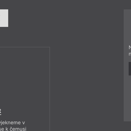
í
t
vyjekneme v
e k čemusi