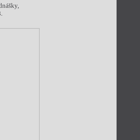
ednášky,
.