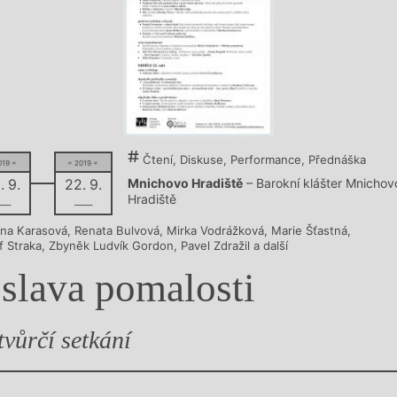
y
Čtení, Diskuse, Performance, Přednáška
019 =
= 2019 =
Mnichovo Hradiště
– Barokní klášter Mnichov
. 9.
22. 9.
Hradiště
–––
––––
ina Karasová
,
Renata Bulvová
,
Mirka Vodrážková
,
Marie Šťastná
,
f Straka
,
Zbyněk Ludvík Gordon
,
Pavel Zdražil
a další
slava pomalosti
 tvůrčí setkání