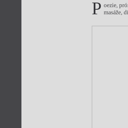
P
oezie, pró
masáže, dí