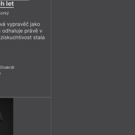
h let
Horký
vá vypravěč jako
 odhaluje právě v
ziskuchtivost stala
Dvakrát
9