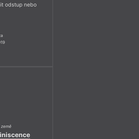
čit odstup nebo
za
019
í země
iniscence