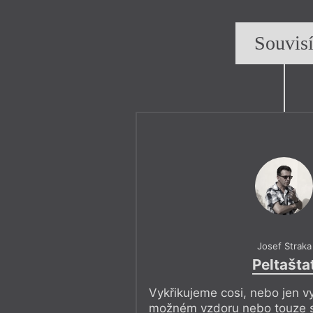
Souvis
Josef Straka
Peltašta
Vykřikujeme cosi, nebo jen 
možném vzdoru nebo touze s