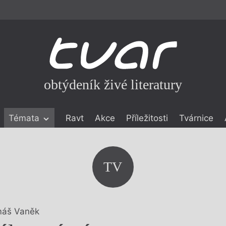
obtýdeník živé literatury
Témata
Ravt
Akce
Příležitosti
Tvárnice
ické literatuře
icistika
zí
TV
eflexe
onialismu
áš Vaněk