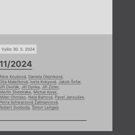
Vyšlo 30. 5. 2024
11/2024
Alice Koubová
,
Daniela Olejniková
,
Dita Malečková
,
Iveta Kokyová
,
Jakub Šofar
,
Jiří Dvořák
,
Jiří Dynka
,
Jiří Zizler
,
Merlin Sheldrake
,
Michal Ajvaz
,
Milan Ohnisko
,
Nela Bártová
,
Pavel Janoušek
,
Petra Schwarzová Žallmannová
,
Robert Svoboda
,
Šimon Leitgeb