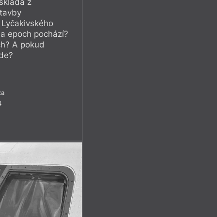
skládá z
stavby
 Lyčakivského
ů a epoch pochází?
ch? A pokud
jde?
za
4