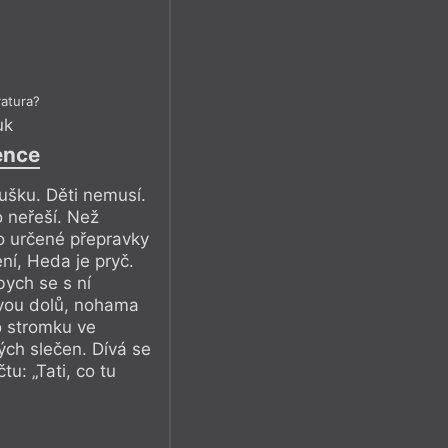
ratura?
uk
ence
ušku. Děti nemusí.
o neřeší. Než
o určené přepravky
ení, Heda je pryč.
bych se s ní
hlavou dolů, nohama
o stromku ve
ých slečen. Dívá se
u: „Tati, co tu