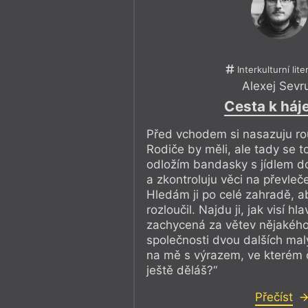
Interkulturní lite
Alexej Sevr
Cesta k háj
Před vchodem si nasazuju ro
Rodiče by měli, ale tady se t
odložím bandasky s jídlem d
a zkontroluju věci na převleč
Hledám ji po celé zahradě, a
rozloučil. Najdu ji, jak visí 
zachycená za větev nějakéh
společnosti dvou dalších mal
na mě s výrazem, ve kterém čt
ještě děláš?“
Přečíst