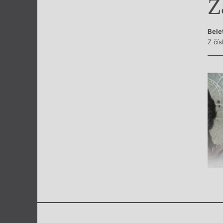
Z
Výroční cen
Bele
Z čís