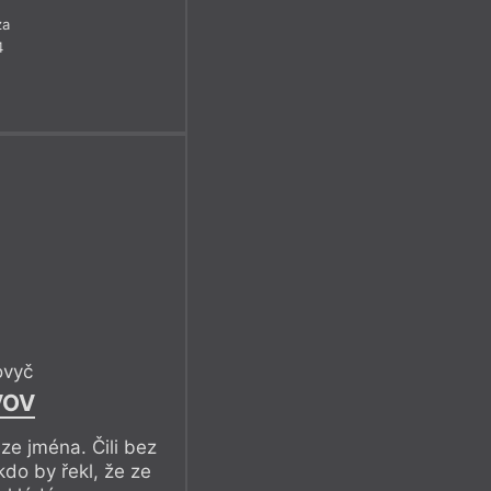
za
4
ovyč
VOV
ze jména. Čili bez
kdo by řekl, že ze