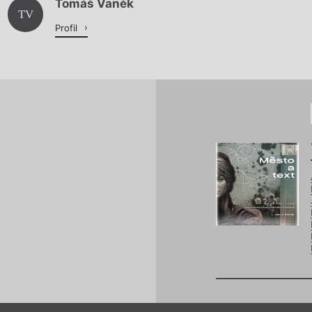
Tomáš Vaněk
Načítá se.
TV
Profil