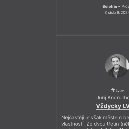
Beletrie
– Pró
Z čísla 8/202
Lvov
Jurij Andruch
Vždycky L
Nejčastěji je však městem be
vlastností. Ze dvou třetin (ně