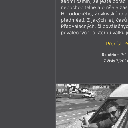
sedmi osmin) se ještě pořád 
nepochopitelné a omšelé zá
Horodockého, Žovkivského a
předměstí. Z jakých let, čas
Předválečných, či poválečný
poválečných, o kterou válku 
Přečíst
Beletrie
– Pró
Z čísla 7/202