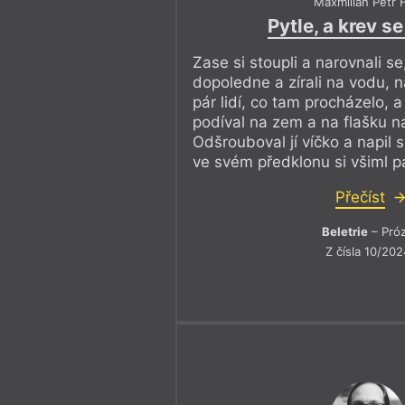
Maxmilián Petr F
Pytle, a krev s
Zase si stoupli a narovnali se,
dopoledne a zírali na vodu, 
pár lidí, co tam procházelo,
podíval na zem a na flašku n
Odšrouboval jí víčko a napil se
ve svém předklonu si všiml páru l
Přečíst
Beletrie
– Pró
Z čísla 10/202