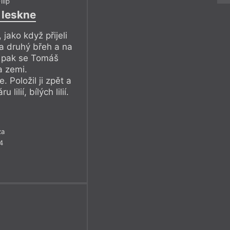
ilip
e leskne
 jako když přijeli
na druhý břeh a na
 a pak se Tomáš
a zemi.
. Položil ji zpět a
ilií, bílých lilií.
za
4