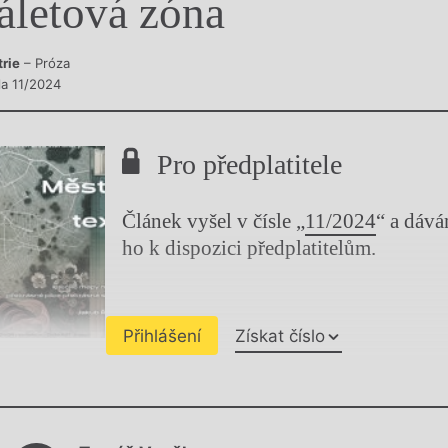
áletová zóna
y
trie
– Próza
la 11/2024
Pro předplatitele
Článek vyšel v čísle „
11/2024
“ a dáv
ho k dispozici předplatitelům.
Přihlášení
Získat číslo
Chviličku.