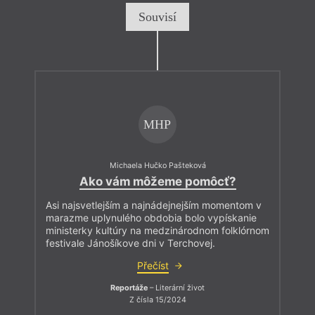
Souvisí
MHP
Michaela Hučko Pašteková
Ako vám môžeme pomôcť?
Asi najsvetlejším a najnádejnejším momentom v
marazme uplynulého obdobia bolo vypískanie
ministerky kultúry na medzinárodnom folklórnom
festivale Jánošíkove dni v Terchovej.
Přečíst
Reportáže
– Literární život
Z čísla 15/2024