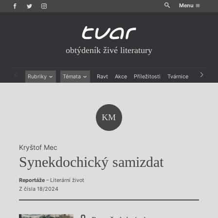
Menu
obtýdeník živé literatury
Rubriky
Témata
Ravt
Akce
Příležitosti
Tvárnice
Archiv
Beletrie
Ženy v katolické literatuře
Drobná publicistika
Právě vychází
Esejistika
Mauzoleum
KM
Recenze a reflexe
Divadlo
Reportáže
Historie kolonialismu
Rozhovory
Dokument
Kryštof Mec
Výroční ceny
Synekdochický samizdat
Reportáže
– Literární život
Z čísla 18/2024