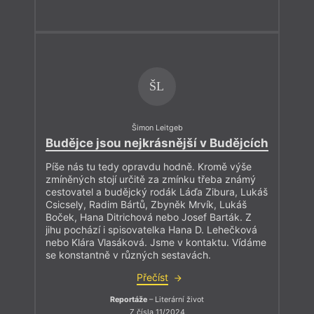
ŠL
Šimon Leitgeb
Budějce jsou nejkrásnější v Budějcích
Píše nás tu tedy opravdu hodně. Kromě výše
zmíněných stojí určitě za zmínku třeba známý
cestovatel a budějcký rodák Láďa Zibura, Lukáš
Csicsely, Radim Bártů, Zbyněk Mrvík, Lukáš
Boček, Hana Ditrichová nebo Josef Barták. Z
jihu pochází i spisovatelka Hana D. Lehečková
nebo Klára Vlasáková. Jsme v kontaktu. Vídáme
se konstantně v různých sestavách.
Přečíst
Reportáže
– Literární život
Z čísla 11/2024