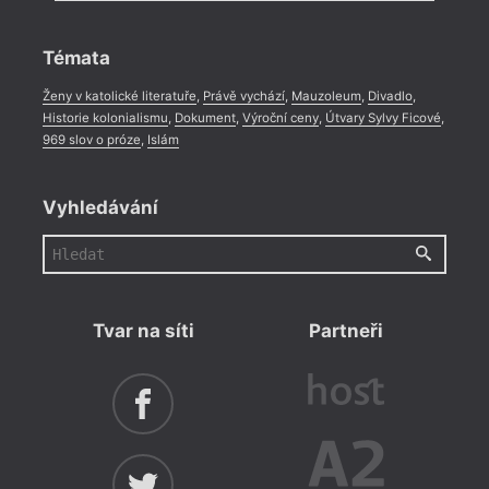
Rozhovor
,
Anketa
,
Celá rubrika
Témata
Ženy v katolické literatuře
,
Právě vychází
,
Mauzoleum
,
Divadlo
,
Historie kolonialismu
,
Dokument
,
Výroční ceny
,
Útvary Sylvy Ficové
,
969 slov o próze
,
Islám
Vyhledávání
Tvar na síti
Partneři