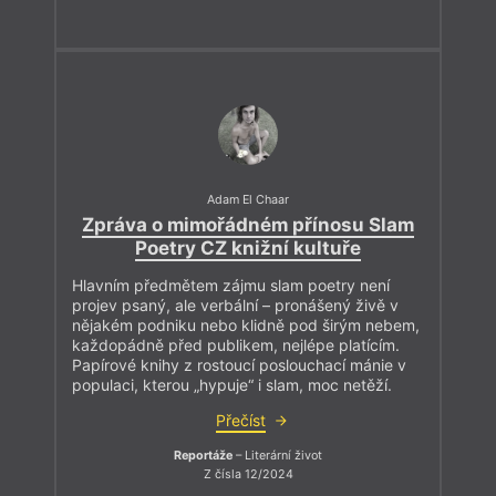
Adam El Chaar
Zpráva o mimořádném přínosu Slam
Poetry CZ knižní kultuře
Hlavním předmětem zájmu slam poetry není
projev psaný, ale verbální – pronášený živě v
nějakém podniku nebo klidně pod širým nebem,
každopádně před publikem, nejlépe platícím.
Papírové knihy z rostoucí poslouchací mánie v
populaci, kterou „hypuje“ i slam, moc netěží.
Přečíst
Reportáže
– Literární život
Z čísla 12/2024