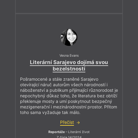
Vesna Evans
Literární Sarajevo dojímá svou
bezelstností
Pošramocené a stále zraněné Sarajevo
otevírající náruč autorům všech národností i
náboženství a publikum přijímající různorodost je
nepochybný důkaz toho, že literatura bez obtíží
překlenuje mosty a umí poskytnout bezpečný
mezigenerační i mezinárodnostní prostor. Přitom
toho sama vyžaduje tak málo.
Přečíst
Reportáže
– Literární život
Z čísla 14/2024