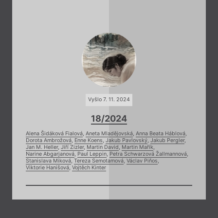
Vyšlo 7. 11. 2024
18/2024
Alena Šidáková Fialová
,
Aneta Mladějovská
,
Anna Beata Háblová
,
Dorota Ambrožová
,
Enne Koens
,
Jakub Pavlovský
,
Jakub Pergler
,
Jan M. Heller
,
Jiří Zizler
,
Martin David
,
Martin Mařík
,
Narine Abgarjanová
,
Paul Leppin
,
Petra Schwarzová Žallmannová
,
Stanislava Miková
,
Tereza Semotamová
,
Václav Piňos
,
Viktorie Hanišová
,
Vojtěch Kinter