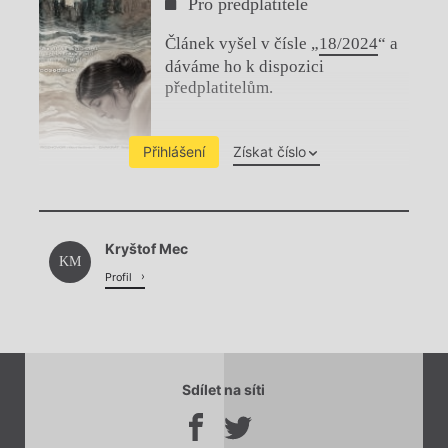
Pro předplatitele
Článek vyšel v čísle „
18/2024
“ a
dáváme ho k dispozici
předplatitelům.
Přihlášení
Získat číslo
Chviličku.
Kryštof Mec
Načítá se.
KM
Profil
Sdílet na síti