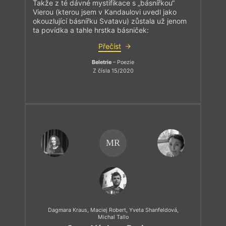
Takže z té dávné mystifikace s „básnířkou“
Vierou (kterou jsem v Kandaulovi uvedl jako
okouzlující básnířku Svatavu) zůstala už jenom
ta povídka a tahle hrstka básniček:
Přečíst
Beletrie
– Poezie
Z čísla 15/2020
MR
Dagmara Kraus
,
Maciej Robert
,
Yveta Shanfeldová
,
Michal Tallo