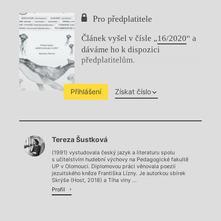
Pro předplatitele
Článek vyšel v čísle „
16/2020
“ a
dáváme ho k dispozici
předplatitelům.
Přihlášení
Získat číslo
Chviličku.
Tereza Šustková
Načítá se.
(1991) vystudovala český jazyk a literaturu spolu
s učitelstvím hudební výchovy na Pedagogické fakultě
UP v Olomouci. Diplomovou práci věnovala poezii
jezuitského kněze Františka Lízny. Je autorkou sbírek
Skrýše (Host, 2018) a Tíha vlny ...
Profil