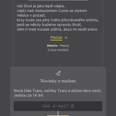
náš život je jako lepší vlajka,
vlající nad restaurantem Conte se srpkem
měsíce v pozadí,
brzy bude zas plný tvého převráceného smíchu,
jestli se někdy budeme opravdu štvát,
dám ti malý kousek plátna, abys mi obalil srdce
Přečíst
Beletrie
– Poezie
Z čísla 14/2020
Novinky e-mailem
Nová čísla Tvaru, večírky Tvaru a občas něco navíc.
Jednou za 14 dní.