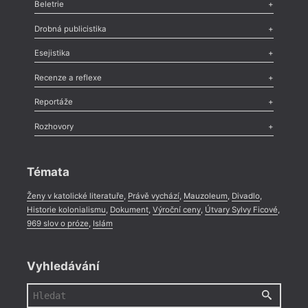
Beletrie
Poezie
,
Próza
,
Dokumenty
,
Drama
,
Celá rubrika
Drobná publicistika
Odlesk
,
Zasláno
,
Nezařazené
,
Novinky v Tvaru
,
Slovo
,
Výročí
,
Esejistika
Nekrolog
,
Glosa
,
Sloupek
,
Pozvánka
,
Literární soutěž
,
Komentář
,
Celá rubrika
Esej
,
Pádlo
,
Úvaha
,
Texty
,
Studie
,
Celá rubrika
Recenze a reflexe
Recenze
,
Dvakrát
,
Horké párky
,
969 slov o próze
,
Reportáže
Méně slov o próze
,
Celá rubrika
Literární zítřky
,
Reportáž
,
Literární život
,
Divadlo
,
Kritický ohlas
,
Rozhovory
Celá rubrika
Rozhovor
,
Anketa
,
Celá rubrika
Témata
Ženy v katolické literatuře
,
Právě vychází
,
Mauzoleum
,
Divadlo
,
Historie kolonialismu
,
Dokument
,
Výroční ceny
,
Útvary Sylvy Ficové
,
969 slov o próze
,
Islám
Vyhledávání