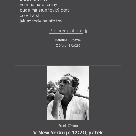
ve mně narozeniny
bude mít stupňovitý dort
co vrhá stín
jak schody na hřbitov.
Pro předplatitele
Beletrie
– Poezie
Z čísla 15/2020
Frank O’Hara
V New Yorku je 12:20, pátek