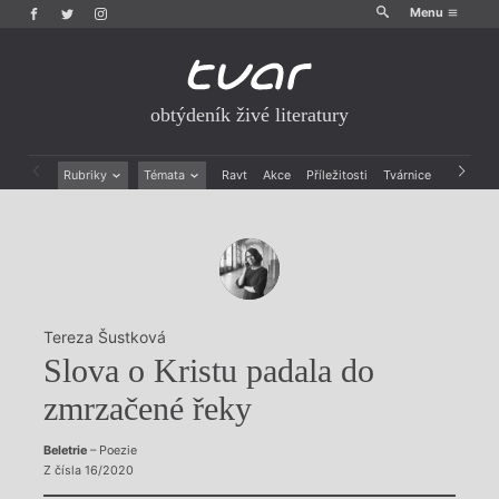
Menu
obtýdeník živé literatury
Rubriky
Témata
Ravt
Akce
Příležitosti
Tvárnice
Archiv
Beletrie
Ženy v katolické literatuře
Drobná publicistika
Právě vychází
Esejistika
Mauzoleum
Recenze a reflexe
Divadlo
Reportáže
Historie kolonialismu
Rozhovory
Dokument
Tereza Šustková
Výroční ceny
Slova o Kristu padala do
zmrzačené řeky
Beletrie
– Poezie
Z čísla 16/2020