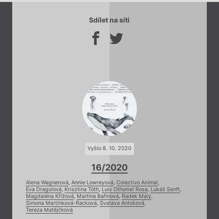
Sdílet na síti
Vyšlo 8. 10. 2020
16/2020
Alena Wagnerová
,
Annie Lowreyová
,
Colectivo Animal
,
Eva Dragulová
,
Krisztina Tóth
,
Luis Othoniel Rosa
,
Lukáš Senft
,
Magdaléna Křížová
,
Martina Bařinová
,
Radek Malý
,
Simona Martínková-Racková
,
Svatava Antošová
,
Tereza Matějčková