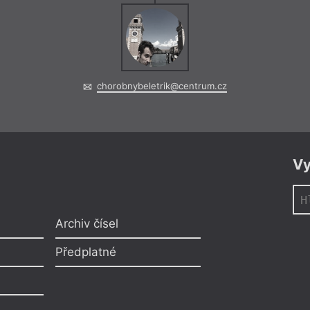
chorobnybeletrik@centrum.cz
Vy
Archiv čísel
Předplatné