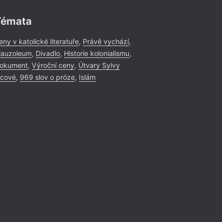
Témata
eny v katolické literatuře
,
Právě vychází
,
auzoleum
,
Divadlo
,
Historie kolonialismu
,
okument
,
Výroční ceny
,
Útvary Sylvy
icové
,
969 slov o próze
,
Islám