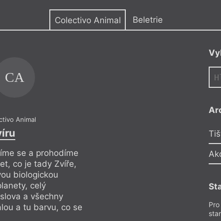
y
Beletrie
Colectivo Animal
Vy
CA
Ar
ctivo Animal
Luis Otho
víru
K
Tiš
líme se a prohodíme
Unrra si zhluboka 
Ak
, co je tady Zvíře,
směrem ke kamerám:
ou biologickou
co jsme Zvířetem, 
lanety, celý
genezi přesahující 
St
 slova a všechny
galaktický ekosyst
Pro
álou a tu barvu, co se
jejich významy, přát
sta
podobá fialové…