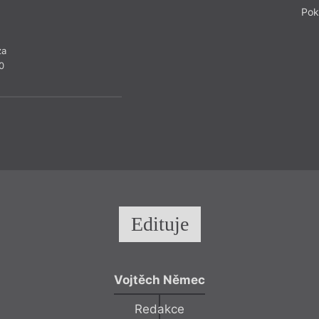
Pok
za
0
Edituje
Vojtěch Němec
Redakce