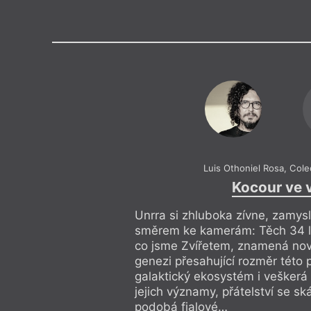
Výroční cen
Luis Othoniel Rosa
,
Cole
Kocour ve 
Unrra si zhluboka zívne, zamys
směrem ke kamerám: Těch 34 let
co jsme Zvířetem, znamená nov
genezi přesahující rozměr této p
galaktický ekosystém i veškerá
jejich významy, přátelství se sk
podobá fialové…