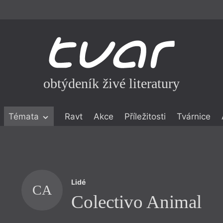
obtýdeník živé literatury
Témata
Ravt
Akce
Příležitosti
Tvárnice
ické literatuře
icistika
zí
Lidé
eflexe
CA
Colectivo Animal
onialismu