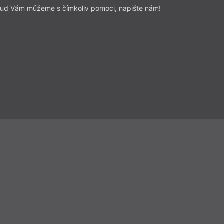
ud Vám můžeme s čímkoliv pomoci, napište nám!
Přečíst
Beletrie
– Próza
Z čísla 16/2020