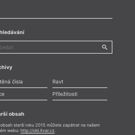
hledávání
CA
chivy
niel Rosa
,
Colectivo Animal
ocour ve víru
těná čísla
Ravt
zívne, zamyslíme se a prohodíme
ce
Příležitosti
 Těch 34 let, co je tady Zvíře,
znamená novou biologickou
rozměr této planety, celý
arší obsah
ém i veškerá slova a všechny
 obsah starší roku 2015 můžete zapátrat na našem
elství se skálou a tu barvu, co se
rém webu:
http://old.itvar.cz
.