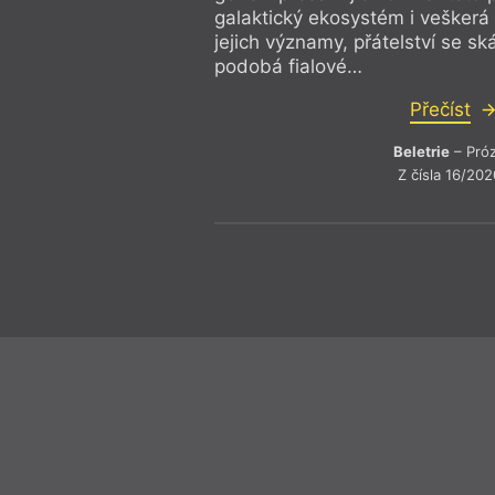
galaktický ekosystém i veškerá
jejich významy, přátelství se sk
podobá fialové…
Přečíst
Beletrie
– Pró
Z čísla 16/202