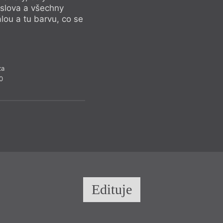
 slova a všechny
álou a tu barvu, co se
za
0
Edituje