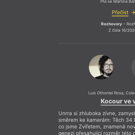
2017, Portoriko 2018).
Caja de f
Ptá se Martina Ba
také v angličtině pod titulem
Do
Přečíst
(Pryč s Gargamelem!) a v obou j
pozitivní ohlasy. V současné d
Rozhovory
– Roz
svém třetím experimentálním 
Z čísla 16/202
remolino.
Luis Othoniel Rosa
,
Cole
Kocour ve 
Unrra si zhluboka zívne, zamys
směrem ke kamerám: Těch 34 let
co jsme Zvířetem, znamená nov
genezi přesahující rozměr této p