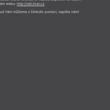
20
rém webu:
http://old.itvar.cz
.
ud Vám můžeme s čímkoliv pomoci, napište nám!