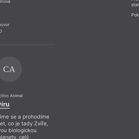
ractales
vyšla letos
Z čísla 16/20
řinová
sta
wn with Gargamel!
azycích sklidila
Pok
obě Rosa pracuje na
hovor
románu
El gato en el
0
CA
ctivo Animal
víru
líme se a prohodíme
, co je tady Zvíře,
ou biologickou
lanety, celý