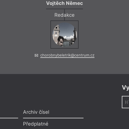
Vojtěch Němec
Redakce
chorobnybeletrik@centrum.cz
Vy
Archiv čísel
Předplatné