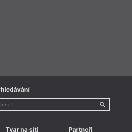
hledávání
Tvar na síti
Partneři