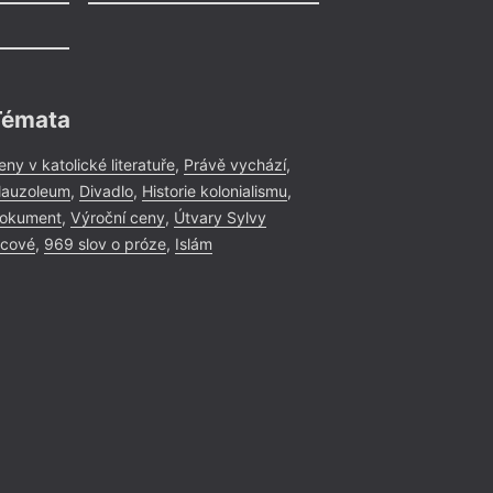
Témata
eny v katolické literatuře
,
Právě vychází
,
auzoleum
,
Divadlo
,
Historie kolonialismu
,
okument
,
Výroční ceny
,
Útvary Sylvy
icové
,
969 slov o próze
,
Islám