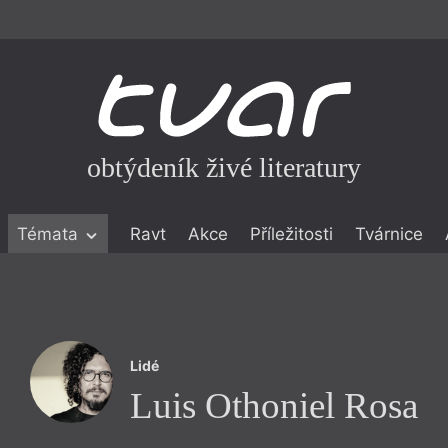
obtýdeník živé literatury
Témata
Ravt
Akce
Příležitosti
Tvárnice
ické literatuře
icistika
zí
Lidé
eflexe
Luis Othoniel Rosa
onialismu