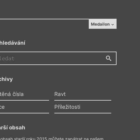
or fotografie
Medailon
grid Robynová
hledávání
chivy
nielem Rosou
těná čísla
Ravt
hou
ce
Příležitosti
řinová
arší obsah
hovor
 obsah starší roku 2015 můžete zapátrat na našem