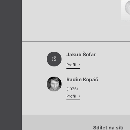
Jakub Šofar
JŠ
Profil
Radim Kopáč
(1976)
Profil
Sdílet na síti