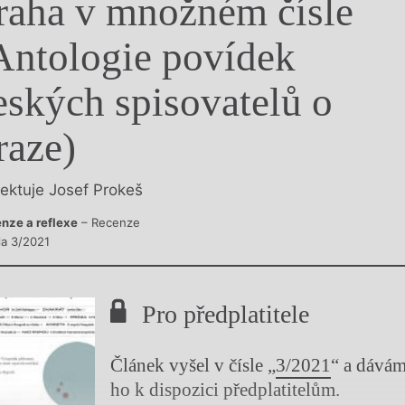
raha v množném čísle
y
Antologie povídek
eských spisovatelů o
raze)
lektuje Josef Prokeš
nze a reflexe
– Recenze
la 3/2021
Pro předplatitele
Článek vyšel v čísle „
3/2021
“ a dává
ho k dispozici předplatitelům.