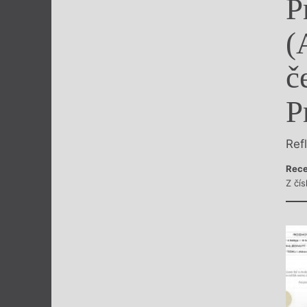
P
Výroční cen
(
č
P
Ref
Rece
Z čís