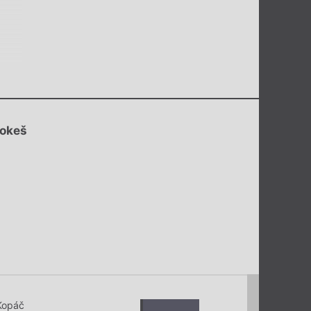
rokeš
Kopáč