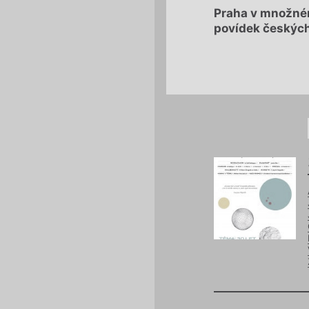
Praha v množném
povídek českých