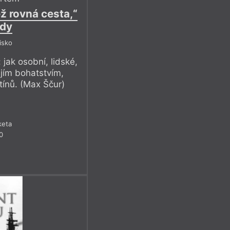
ež rovná cesta,“
hdy
isko
 jak osobní, lidské,
ejím bohatstvím,
dstínů. (Max Ščur)
keta
0