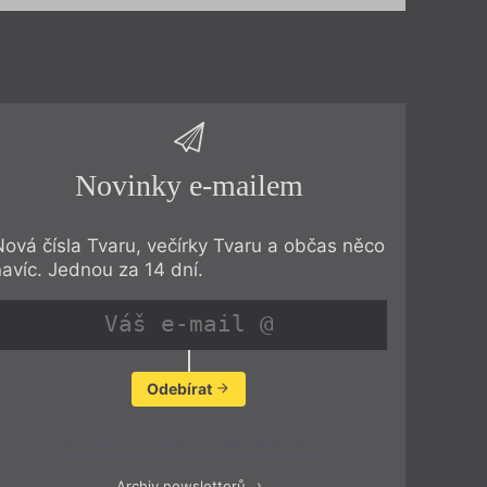
Novinky e-mailem
Nová čísla Tvaru, večírky Tvaru a občas něco
navíc. Jednou za 14 dní.
Odebírat
Zobrazit poslední newsletter
Archiv newsletterů