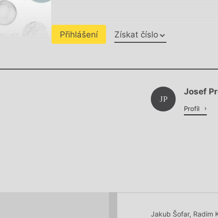
Přihlášení
Získat číslo
Chviličku.
Josef P
Načítá se.
JP
Profil
Jakub Šofar
,
Radim 