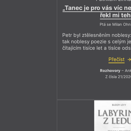
„Tanec je pro vás víc n
řekl mi te
Ptá se Milan Ohn
Petr byl ztělesněním noblesy:
tak noblesy poezie s celým j
čítajícím tisíce let a tisíce o
Přečíst
Rozhovory
– An
Z čísla 21/202