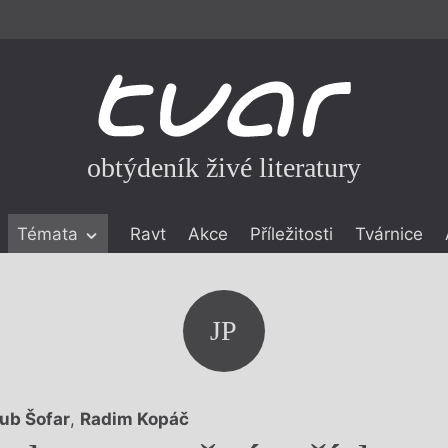
obtýdeník živé literatury
Témata
Ravt
Akce
Příležitosti
Tvárnice
ické literatuře
icistika
zí
JP
eflexe
onialismu
ub Šofar
,
Radim Kopáč