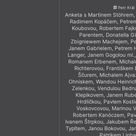
Petr Král
Anketa s Martinem Stöhrem,
Radimem Kopáčem, Petrem
Koubovou, Robertem Fajk
Parentem, Donatella G
Zbigniewem Machejem, P
Janem Gabrielem, Petrem H
Langer, Janem Gogolou ml.,
Romanem Erbenem, Michale
Richterovou, Františkem
Ščurem, Michalem Ajva
Ohniskem, Wandou Heinric
Zelenkou, Vendulou Bedn
Klepikovem, Janem Rub
Hrdličkou, Pavlem Kost
Voskovcovou, Marinou V
Robertem Kanóczem, Pav
Ivanem Štrpkou, Jakubem Ř
Typltem, Janou Bokovou, Ja
Patrikem Linh