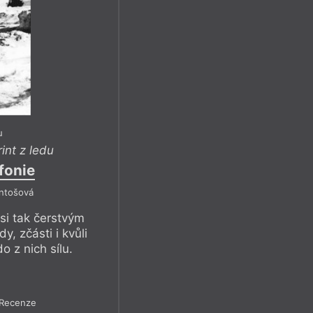
u
int z ledu
fonie
Antošová
 si tak čerstvým
, zčásti i kvůli
o z nich sílu.
Recenze