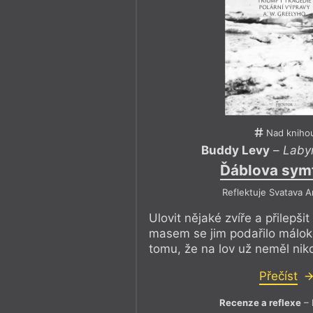
Nad kniho
Buddy Levy
–
Labyr
Ďáblova sym
Reflektuje Svatava 
Ulovit nějaké zvíře a přilepšit
masem se jim podařilo málokdy
tomu, že na lov už neměl nikd
Přečíst
Recenze a reflexe
– 