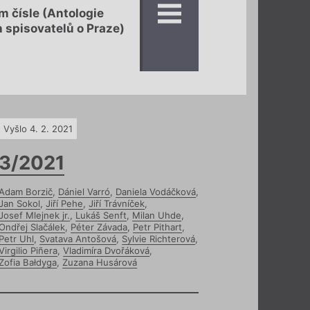
 čísle (Antologie
 spisovatelů o Praze)
Vyšlo 4. 2. 2021
3/2021
Adam Borzič
,
Dániel Varró
,
Daniela Vodáčková
,
Jan Sokol
,
Jiří Pehe
,
Jiří Trávníček
,
Josef Mlejnek jr.
,
Lukáš Senft
,
Milan Uhde
,
Ondřej Slačálek
,
Péter Závada
,
Petr Pithart
,
Petr Uhl
,
Svatava Antošová
,
Sylvie Richterová
,
Virgilio Piñera
,
Vladimíra Dvořáková
,
Zofia Bałdyga
,
Zuzana Husárová