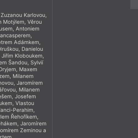
 Zuzanou Karlovou,
 Motýlem, Věrou
usem, Antoniem
iancasperem,
etrem Adámkem,
ruškou, Danielou
 Jiřím Kloboukem,
m Šandou, Sylvií
 Dryjem, Maxem
zem, Milanem
hovou, Jaromírem
ářovou, Milanem
ešem, Josefem
iukem, Vlastou
anci-Perahim,
lem Řehoříkem,
ehákem, Jaromírem
romírem Zeminou a
artem