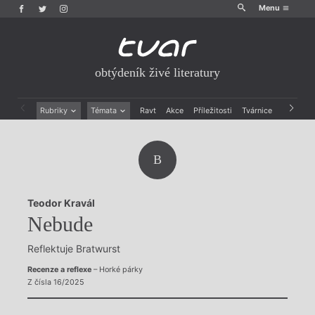
Menu
obtýdeník živé literatury
Rubriky
Témata
Ravt
Akce
Příležitosti
Tvárnice
Archiv
Beletrie
Ženy v katolické literatuře
Drobná publicistika
Právě vychází
B
Esejistika
Mauzoleum
Recenze a reflexe
Divadlo
Reportáže
Historie kolonialismu
Teodor Kravál
Rozhovory
Dokument
Nebude
Výroční ceny
Reflektuje Bratwurst
Recenze a reflexe
– Horké párky
Z čísla 16/2025