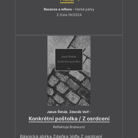
Recenze a reflexe
– Horké párky
Z čísla 19/2024
Jakub Řehák
,
Zdeněk Volf
–
Konkrétní poštolka / Z osrdcení
Reflektuje Bratwurst
Básnická sbírka Zdeňka Volfa Z osrdcení