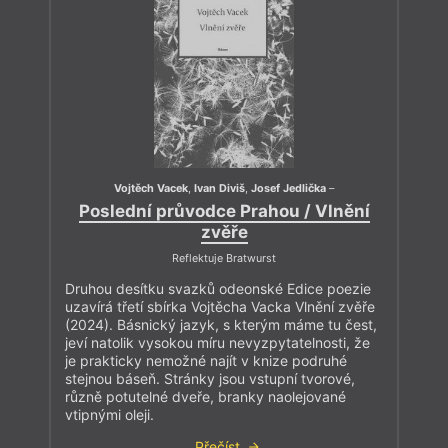
Vojtěch Vacek
,
Ivan Diviš
,
Josef Jedlička
–
Poslední průvodce Prahou / Vlnění
zvěře
Reflektuje Bratwurst
Druhou desítku svazků odeonské Edice poezie
uzavírá třetí sbírka Vojtěcha Vacka Vlnění zvěře
(2024). Básnický jazyk, s kterým máme tu čest,
jeví natolik vysokou míru nevyzpytatelnosti, že
je prakticky nemožné najít v knize podruhé
stejnou báseň. Stránky jsou vstupní tvorové,
různě potutelné dveře, branky naolejované
vtipnými oleji.
Přečíst