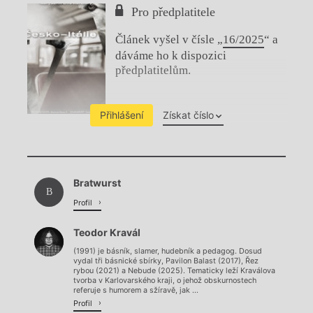
Pro předplatitele
Článek vyšel v čísle „
16/2025
“ a
dáváme ho k dispozici
předplatitelům.
Přihlášení
Získat číslo
Chviličku.
Bratwurst
Načítá se.
B
Profil
Teodor Kravál
(1991) je básník, slamer, hudebník a pedagog. Dosud
vydal tři básnické sbírky, Pavilon Balast (2017), Řez
rybou (2021) a Nebude (2025). Tematicky leží Kraválova
tvorba v Karlovarského kraji, o jehož obskurnostech
referuje s humorem a sžíravě, jak ...
Profil