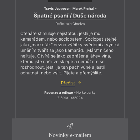
Travis Jeppesen
,
Marek Prchal
–
Špatné psaní / Duše národa
Reflektuje Chorizo
Čtenáře stimuluje nejistotou, jestli je mu
kamarádem, nebo sociopatem. Sociopat stejně
jako „markeťák“ nezná výčitky svědomí a vyniká
uměním tvářit se jako kamarád. „Mára“ ničeho
nelituje. Otvírá se jako zaprášená láhev vína,
kterou jste našli ve sklepě a nemůžete se
rozhodnout, jestli je ten pach vůně a jestli
ochutnat, nebo vylít. Pijete a přemýšlíte.
Přečíst
Recenze a reflexe
– Horké párky
Z čísla 14/2024
Novinky e-mailem