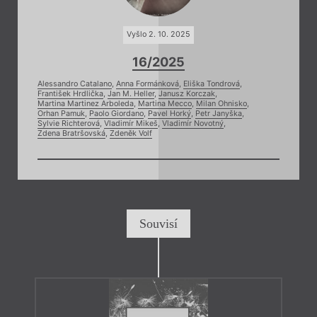
Vyšlo 2. 10. 2025
16/2025
Alessandro Catalano
,
Anna Formánková
,
Eliška Tondrová
,
František Hrdlička
,
Jan M. Heller
,
Janusz Korczak
,
Martina Martinez Arboleda
,
Martina Mecco
,
Milan Ohnisko
,
Orhan Pamuk
,
Paolo Giordano
,
Pavel Horký
,
Petr Janyška
,
Sylvie Richterová
,
Vladimír Mikeš
,
Vladimír Novotný
,
Zdena Bratršovská
,
Zdeněk Volf
Souvisí