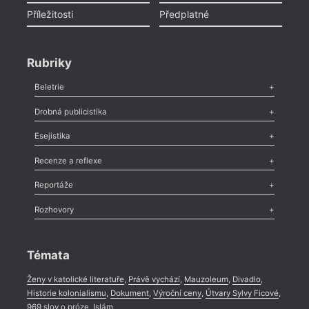
Příležitosti
Předplatné
Rubriky
Beletrie
Poezie
,
Próza
,
Dokumenty
,
Drama
,
Celá rubrika
Drobná publicistika
Odlesk
,
Zasláno
,
Nezařazené
,
Novinky v Tvaru
,
Slovo
,
Výročí
,
Esejistika
Nekrolog
,
Glosa
,
Sloupek
,
Pozvánka
,
Literární soutěž
,
Komentář
,
Celá rubrika
Esej
,
Pádlo
,
Úvaha
,
Texty
,
Studie
,
Celá rubrika
Recenze a reflexe
Recenze
,
Dvakrát
,
Horké párky
,
969 slov o próze
,
Reportáže
Méně slov o próze
,
Celá rubrika
Literární zítřky
,
Reportáž
,
Literární život
,
Divadlo
,
Kritický ohlas
,
Rozhovory
Celá rubrika
Rozhovor
,
Anketa
,
Celá rubrika
Témata
Ženy v katolické literatuře
,
Právě vychází
,
Mauzoleum
,
Divadlo
,
Historie kolonialismu
,
Dokument
,
Výroční ceny
,
Útvary Sylvy Ficové
,
969 slov o próze
,
Islám