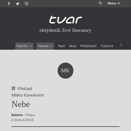
Menu
obtýdeník živé literatury
Rubriky
Témata
Ravt
Akce
Příležitosti
Tvárnice
Archiv
Beletrie
Ženy v katolické literatuře
Drobná publicistika
Právě vychází
Esejistika
Mauzoleum
MK
Recenze a reflexe
Divadlo
Reportáže
Historie kolonialismu
Rozhovory
Dokument
Překlad
Výroční ceny
Mieko Kawakami
Nebe
Beletrie
– Próza
Z čísla 2/2023