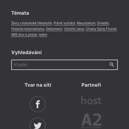
Rozhovor
,
Anketa
,
Celá rubrika
Témata
Ženy v katolické literatuře
,
Právě vychází
,
Mauzoleum
,
Divadlo
,
Historie kolonialismu
,
Dokument
,
Výroční ceny
,
Útvary Sylvy Ficové
,
969 slov o próze
,
Islám
Vyhledávání
Tvar na síti
Partneři