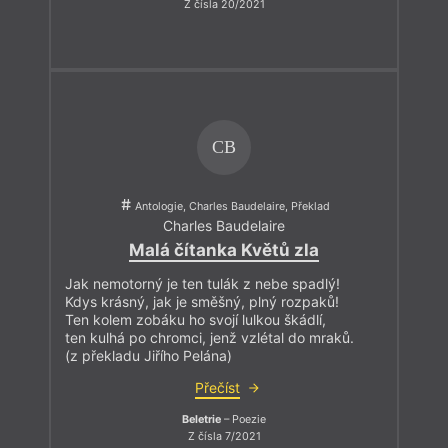
Z čísla 20/2021
CB
Antologie, Charles Baudelaire, Překlad
Charles Baudelaire
Malá čítanka Květů zla
Jak nemotorný je ten tulák z nebe spadlý!
Kdys krásný, jak je směšný, plný rozpaků!
Ten kolem zobáku ho svojí lulkou škádlí,
ten kulhá po chromci, jenž vzlétal do mraků.
(z překladu Jiřího Pelána)
Přečíst
Beletrie
– Poezie
Z čísla 7/2021