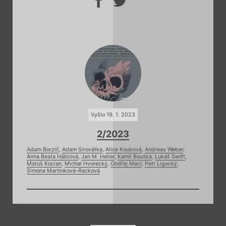
Vyšlo 19. 1. 2023
2/2023
Adam Borzič
,
Adam Sirovátka
,
Alice Koubová
,
Andreas Weber
,
Anna Beata Háblová
,
Jan M. Heller
,
Kamil Bouška
,
Lukáš Senft
,
Matúš Kocian
,
Michal Hvorecký
,
Ondřej Macl
,
Petr Ligocký
,
Simona Martínková-Racková