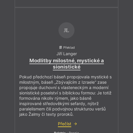
JL
Překlad
Jiří Langer
Modlitby milostné, mystické a
sionistické
Pokud předchozí báseň propojovala mystické s
milostným, báseň „Zbývajícím z Izraele“ zase
propojuje duchovní s vlasteneckým a moderní
sionistické poselství s biblickou formou: Je totiž
formována nikoliv rýmem, jako básně
inspirované středověkými sefardy, nýbrž
paralelismem čili podvojnou strukturou veršů
jako Žalmy či texty proroků.
Přečíst