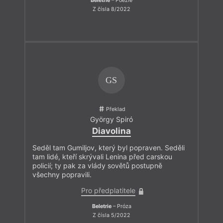
Beletrie
– Poezie
Z čísla 8/2022
GS
Překlad
György Spiró
Diavolina
Seděl tam Gumiljov, který byl popraven. Seděli
tam lidé, kteří skrývali Lenina před carskou
policií; ty pak za vlády sovětů postupně
všechny popravili.
Pro předplatitele
Beletrie
– Próza
Z čísla 5/2022