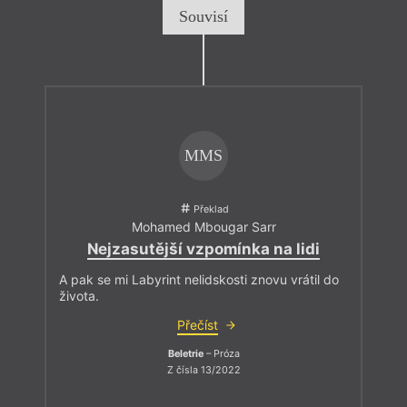
Souvisí
MMS
Překlad
Mohamed Mbougar Sarr
Nejzasutější vzpomínka na lidi
A pak se mi Labyrint nelidskosti znovu vrátil do
života.
Přečíst
Beletrie
– Próza
Z čísla 13/2022