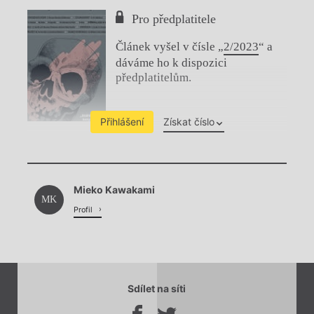
Pro předplatitele
Článek vyšel v čísle „
2/2023
“ a
dáváme ho k dispozici
předplatitelům.
Přihlášení
Získat číslo
Chviličku.
Mieko Kawakami
Načítá se.
MK
Profil
Sdílet na síti