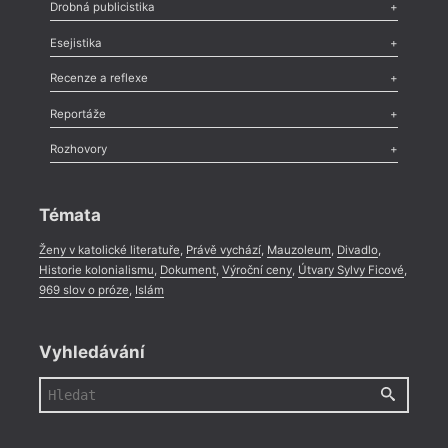
Poezie
,
Próza
,
Dokumenty
,
Drama
,
Celá rubrika
Drobná publicistika
Odlesk
,
Zasláno
,
Nezařazené
,
Novinky v Tvaru
,
Slovo
,
Výročí
,
Esejistika
Nekrolog
,
Glosa
,
Sloupek
,
Pozvánka
,
Literární soutěž
,
Komentář
,
Celá rubrika
Esej
,
Pádlo
,
Úvaha
,
Texty
,
Studie
,
Celá rubrika
Recenze a reflexe
Recenze
,
Dvakrát
,
Horké párky
,
969 slov o próze
,
Reportáže
Méně slov o próze
,
Celá rubrika
Literární zítřky
,
Reportáž
,
Literární život
,
Divadlo
,
Kritický ohlas
,
Rozhovory
Celá rubrika
Rozhovor
,
Anketa
,
Celá rubrika
Témata
Ženy v katolické literatuře
,
Právě vychází
,
Mauzoleum
,
Divadlo
,
Historie kolonialismu
,
Dokument
,
Výroční ceny
,
Útvary Sylvy Ficové
,
969 slov o próze
,
Islám
Vyhledávání