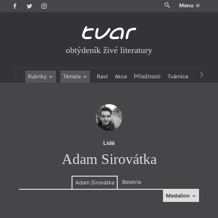
Menu
obtýdeník živé literatury
Rubriky
Témata
Ravt
Akce
Příležitosti
Tvárnice
Archiv
Beletrie
Ženy v katolické literatuře
Drobná publicistika
Právě vychází
Esejistika
Mauzoleum
Recenze a reflexe
Divadlo
Reportáže
Historie kolonialismu
Rozhovory
Dokument
Lidé
Výroční ceny
Adam Sirovátka
Beletrie
Adam Sirovátka
Medailon
Medailon
(2000) narodil se v Bavorsku, ale vyrůstal v Česku