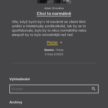
Adam Sirovátka
Chci to normálně
Víte, když bych byl v té kavárně se všemi těmi
Víte,
umělci a intelektuály poněkolikáté, tak by se to
umělci
opotřebovalo, bylo by to něco normálního nebo
opotř
alespoň by to bylo normálnější než teď.
alesp
Přečíst
Beletrie
– Próza
Z čísla 2/2023
Vyhledávání
Archivy