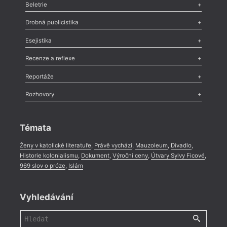
Beletrie
Poezie
,
Próza
,
Dokumenty
,
Drama
,
Celá rubrika
Drobná publicistika
Odlesk
,
Zasláno
,
Nezařazené
,
Novinky v Tvaru
,
Slovo
,
Výročí
,
Esejistika
Nekrolog
,
Glosa
,
Sloupek
,
Pozvánka
,
Literární soutěž
,
Komentář
,
Celá rubrika
Esej
,
Pádlo
,
Úvaha
,
Texty
,
Studie
,
Celá rubrika
Recenze a reflexe
Recenze
,
Dvakrát
,
Horké párky
,
969 slov o próze
,
Reportáže
Méně slov o próze
,
Celá rubrika
Literární zítřky
,
Reportáž
,
Literární život
,
Divadlo
,
Kritický ohlas
,
Rozhovory
Celá rubrika
Rozhovor
,
Anketa
,
Celá rubrika
Témata
Ženy v katolické literatuře
,
Právě vychází
,
Mauzoleum
,
Divadlo
,
Historie kolonialismu
,
Dokument
,
Výroční ceny
,
Útvary Sylvy Ficové
,
969 slov o próze
,
Islám
Vyhledávání