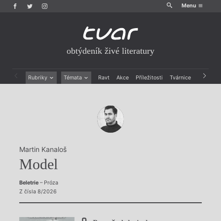
Menu
obtýdeník živé literatury
Rubriky
Témata
Ravt
Akce
Příležitosti
Tvárnice
Archiv
Beletrie
Ženy v katolické literatuře
Drobná publicistika
Právě vychází
Esejistika
Mauzoleum
Recenze a reflexe
Divadlo
Reportáže
Historie kolonialismu
Rozhovory
Dokument
Martin Kanaloš
Výroční ceny
Model
Beletrie
– Próza
Z čísla 8/2026