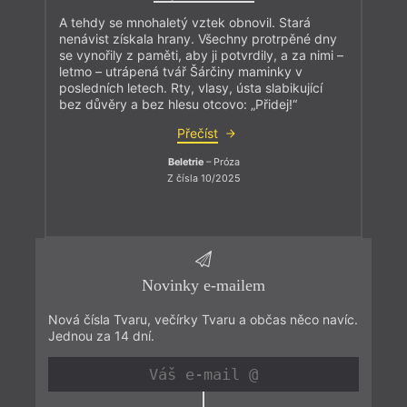
A tehdy se mnohaletý vztek obnovil. Stará
nenávist získala hrany. Všechny protrpěné dny
se vynořily z paměti, aby ji potvrdily, a za nimi –
letmo – utrápená tvář Šárčiny maminky v
posledních letech. Rty, vlasy, ústa slabikující
bez důvěry a bez hlesu otcovo: „Přidej!“
Přečíst
Beletrie
– Próza
Z čísla 10/2025
Novinky e-mailem
Nová čísla Tvaru, večírky Tvaru a občas něco navíc.
Jednou za 14 dní.