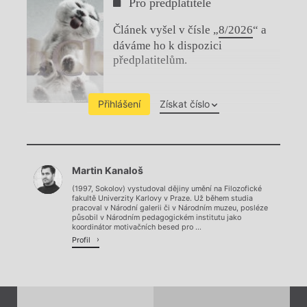
Pro předplatitele
Článek vyšel v čísle „
8/2026
“ a
dáváme ho k dispozici
předplatitelům.
Přihlášení
Získat číslo
Chviličku.
Martin Kanaloš
Načítá se.
(1997, Sokolov) vystudoval dějiny umění na Filozofické
fakultě Univerzity Karlovy v Praze. Už během studia
pracoval v Národní galerii či v Národním muzeu, posléze
působil v Národním pedagogickém institutu jako
koordinátor motivačních besed pro ...
Profil