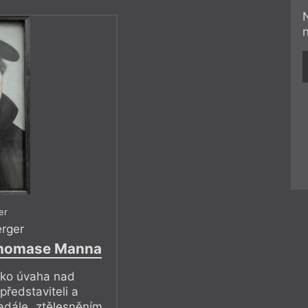
er
rger
Thomase Manna
jako úvaha nad
představiteli a
adále „ztělesněním