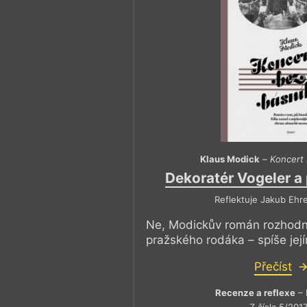
Klaus Modick
–
Koncert 
Dekoratér Vogeler a 
Reflektuje Jakub Ehr
Ne, Modickův román rozhodn
pražského rodáka – spíše je
Přečíst
Recenze a reflexe
– 