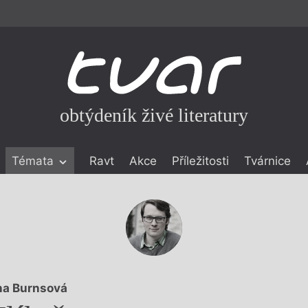
obtýdeník živé literatury
Témata
Ravt
Akce
Příležitosti
Tvárnice
ické literatuře
icistika
zí
eflexe
onialismu
a Burnsová