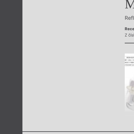
M
Výroční cen
Ref
Rece
Z čí