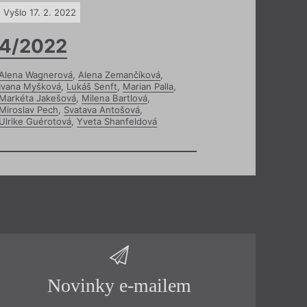
Vyšlo 17. 2. 2022
4/2022
Alena Wagnerová
,
Alena Zemančíková
,
Ivana Myšková
,
Lukáš Senft
,
Marian Palla
,
Markéta Jakešová
,
Milena Bartlová
,
Miroslav Pech
,
Svatava Antošová
,
Ulrike Guérotová
,
Yveta Shanfeldová
Novinky e-mailem