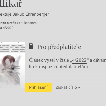
líkař
y
lektuje Jakub Ehrenberger
nze a reflexe
– Recenze
sla 4/2022
Pro předplatitele
Článek vyšel v čísle „
4/2022
“ a dává
ho k dispozici předplatitelům.
Přihlášení
Získat číslo
Chviličku.