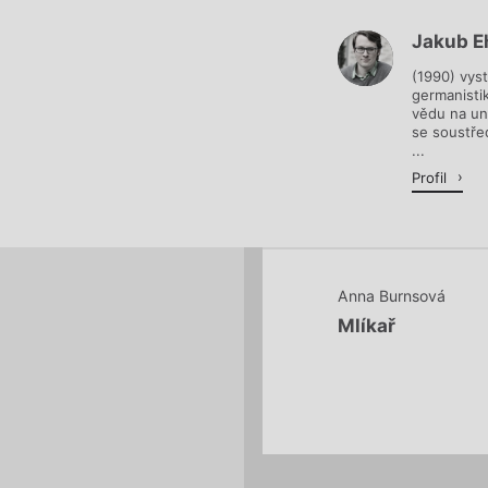
Jakub E
Načítá se.
(1990) vyst
germanisti
vědu na un
se soustřed
...
Profil
Anna Burnsová
Mlíkař