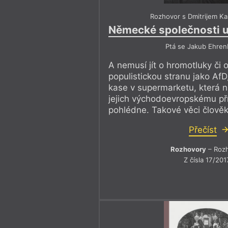
Rozhovor s Dmitrijem K
Německé společnosti u
Ptá se Jakub Ehren
A nemusí jít o hromotluky či 
populistickou stranu jako AfD,
kase v supermarketu, která n
jejich východoevropskému pří
pohlédne. Takové věci člově
Přečíst
Rozhovory
– Roz
Z čísla 17/201