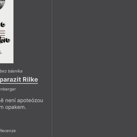
bez básníka
parazit Rilke
enberger
ě není apoteózou
jím opakem.
Recenze