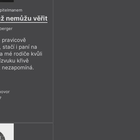
apitelmanem
ž nemůžu věřit
berger
o pravicově
 stačí i paní na
a mé rodiče kvůli
zvuku křivě
k nezapomíná.
hovor
7