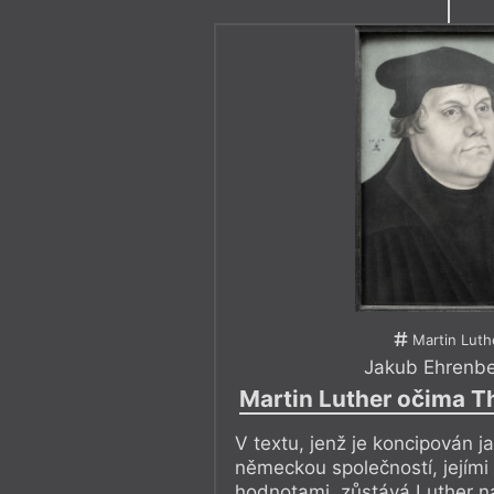
Martin Luth
Jakub Ehrenbe
Martin Luther očima 
V textu, jenž je koncipován 
německou společností, jejími 
hodnotami, zůstává Luther n