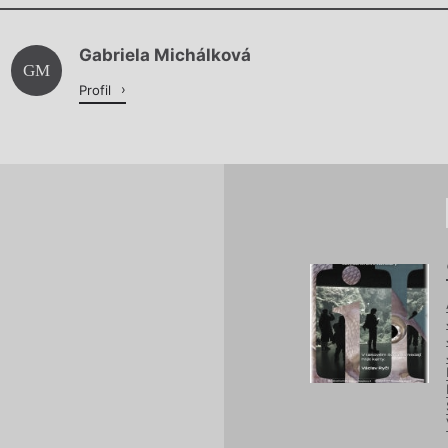
Chviličku.
Gabriela Michálková
Načítá se.
GM
Profil