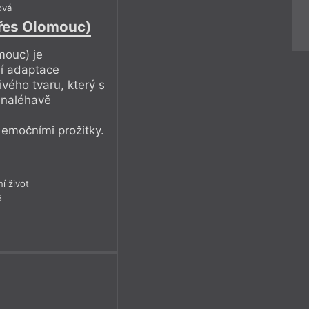
ová
řes Olomouc)
mouc) je
í adaptace
vého tvaru, který s
 naléhavě
 emočními prožitky.
ní život
5