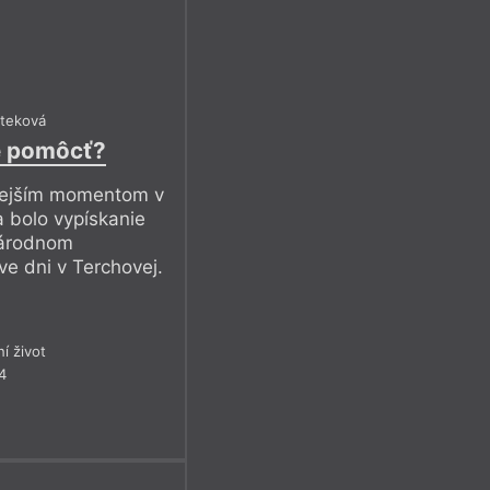
šteková
 pomôcť?
jnejším momentom v
 bolo vypískanie
národnom
ve dni v Terchovej.
ní život
4