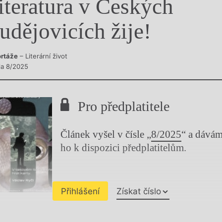
iteratura v Českých
y
udějovicích žije!
rtáže
– Literární život
sla 8/2025
Pro předplatitele
Článek vyšel v čísle „
8/2025
“ a dává
ho k dispozici předplatitelům.
Přihlášení
Získat číslo