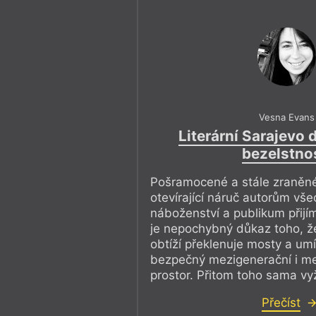
Vesna Evans
Literární Sarajevo 
bezelstno
Pošramocené a stále zraněn
otevírající náruč autorům vše
náboženství a publikum přijím
je nepochybný důkaz toho, že
obtíží překlenuje mosty a um
bezpečný mezigenerační i me
prostor. Přitom toho sama vy
Přečíst