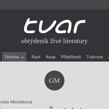
obtýdeník živé literatury
Témata
Ravt
Akce
Příležitosti
Tvárnice
ické literatuře
icistika
zí
GM
eflexe
onialismu
riela Michálková