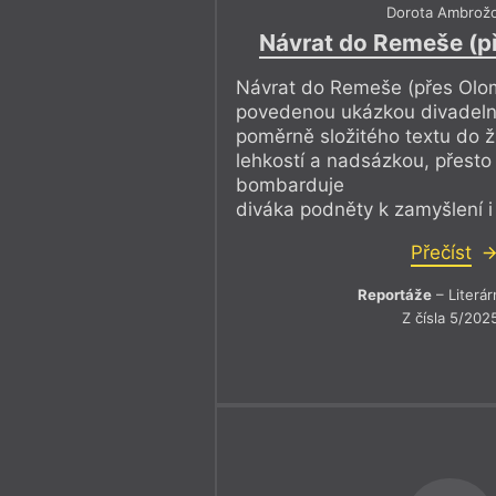
Dorota Ambrož
Návrat do Remeše (p
Návrat do Remeše (přes Olo
povedenou ukázkou divadeln
poměrně složitého textu do ži
lehkostí a nadsázkou, přesto
bombarduje
diváka podněty k zamyšlení i
Přečíst
Reportáže
– Literár
Z čísla 5/202