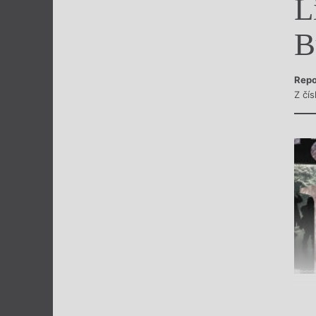
L
Výroční cen
B
Repo
Z čí