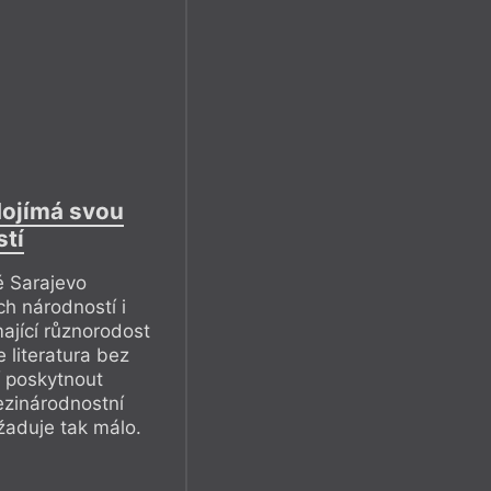
dojímá svou
stí
é Sarajevo
ch národností i
ající různorodost
 literatura bez
í poskytnout
zinárodnostní
žaduje tak málo.