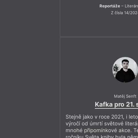
Reportáže
– Literár
Z čísla 14/202
Matěj Senft
Kafka pro 21. 
Stejně jako v roce 2021, i le
výročí od úmrtí světové literá
mnohé připomínkové akce. 
ročníku Světa knihy byla ně