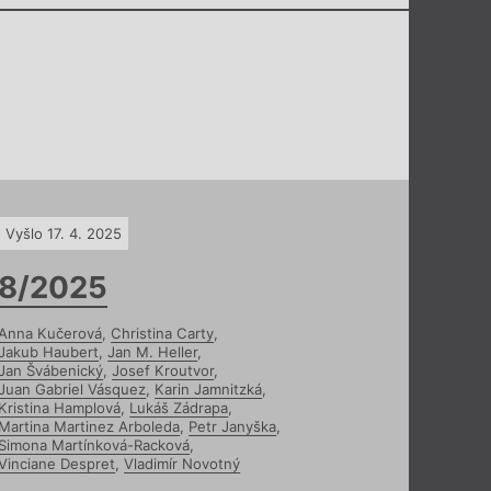
Vyšlo 17. 4. 2025
8/2025
Anna Kučerová
,
Christina Carty
,
Jakub Haubert
,
Jan M. Heller
,
Jan Švábenický
,
Josef Kroutvor
,
Juan Gabriel Vásquez
,
Karin Jamnitzká
,
Kristina Hamplová
,
Lukáš Zádrapa
,
Martina Martinez Arboleda
,
Petr Janyška
,
Simona Martínková-Racková
,
Vinciane Despret
,
Vladimír Novotný