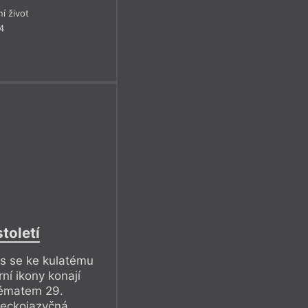
ní život
4
století
tos se ke kulatému
rní ikony konají
Tématem 29.
meckojazyčná