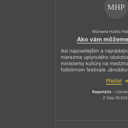
MHP
Michaela Hučko Pa
Ako vám môžeme
Asi najsvetlejším a najnáde
marazme uplynulého obdobia
ministerky kultúry na medzi
folklórnom festivale Jánošíko
Přečíst
Reportáže
– Literár
Z čísla 15/202