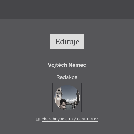
Edituje
Vojtěch Němec
Redakce
chorobnybeletrik@centrum.cz