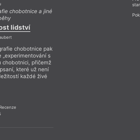
u
sta
fie chobotnice a jiné
Vinciane Despret
Pok
íběhy
an
t lidství
Obnažen
aubert
Ref
grafie chobotnice pak
V závěrečné třetí č
e „experimentování s
Vinciane Despret n
chobotnici, přičemž
významy“ promlouva
psaní, které už není
se naplno noří do p
ležitostí každé živé
pouze lidské. Psaní
bytosti…
Recenze
Recen
5