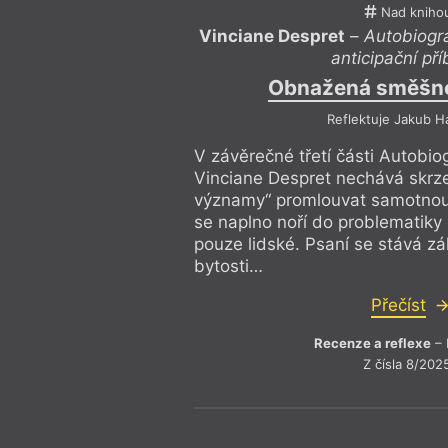
Nad kniho
Vinciane Despret
–
Autobiogra
anticipační př
Obnažená směšnos
Reflektuje Jakub H
V závěrečné třetí části Autobio
Vinciane Despret nechává skrz
významy“ promlouvat samotnou 
se naplno noří do problematiky 
pouze lidské. Psaní se stává zá
bytosti…
Přečíst
Recenze a reflexe
– 
Z čísla 8/202