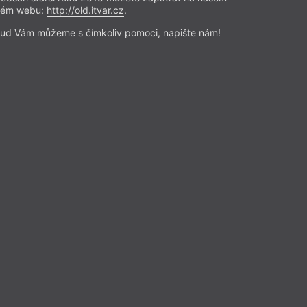
Nad knihou
rém webu:
http://old.itvar.cz
.
–
Autobiografie chobotnice a jiné
ud Vám můžeme s čímkoliv pomoci, napište nám!
ticipační příběhy
á směšnost lidství
lektuje Jakub Haubert
ásti Autobiografie chobotnice pak
echává skrze „experimentování s
t samotnou chobotnici, přičemž
roblematiky psaní, které už není
 se stává záležitostí každé živé
Přečíst
ze a reflexe
– Recenze
Z čísla 8/2025