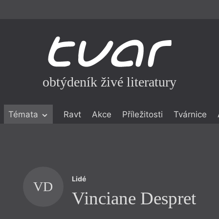
obtýdeník živé literatury
Témata
Ravt
Akce
Příležitosti
Tvárnice
ické literatuře
icistika
zí
Lidé
eflexe
VD
Vinciane Despret
onialismu