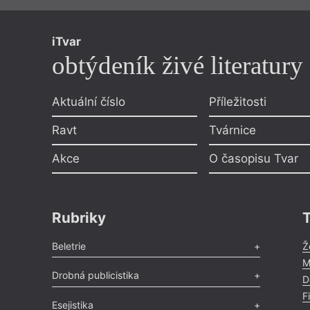
iTvar
obtýdeník živé literatury
Aktuální číslo
Příležitosti
Ravt
Tvárnice
Akce
O časopisu Tvar
Rubriky
Beletrie
Ž
M
Poezie
,
Próza
,
Dokumenty
,
Drama
,
Celá rubrika
Drobná publicistika
D
F
Odlesk
,
Zasláno
,
Nezařazené
,
Novinky v Tvaru
,
Slovo
,
Esejistika