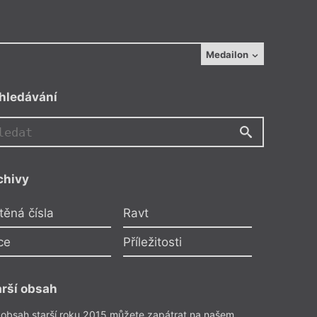
Medailon
hledávání
chivy
těná čísla
Ravt
ce
Příležitosti
arší obsah
 obsah starší roku 2015 můžete zapátrat na našem