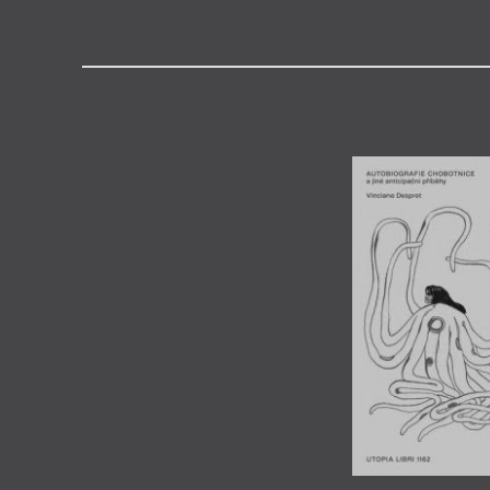
Výroční cen
Medailon
(1959, Anderlecht) je belgická f
Vyučuje na univerzitě v Lutych
se zabývá našim vztahem ke z
svým interdisciplinárním přístu
filosofii, etologii a sociální vědy
inspirované myšlenkami Isabell
Haraway nebo Bruno Latoura ov
animal studies.