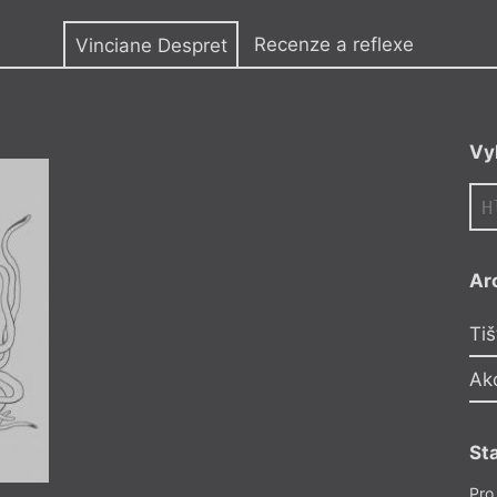
y
Recenze a reflexe
Vinciane Despret
ilosofka vědy.
Vy
u a ve svých knihách
vířatům. Je známá
pem, který propojuje
. Její úvahy
e Stengers, Donny
Ar
livnily základy oboru
Tiš
Ak
St
Pro