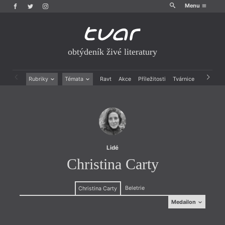
Menu
obtýdeník živé literatury
Rubriky
Témata
Ravt
Akce
Příležitosti
Tvárnice
Archiv
Beletrie
Ženy v katolické literatuře
Drobná publicistika
Právě vychází
Esejistika
Mauzoleum
Recenze a reflexe
Divadlo
Reportáže
Historie kolonialismu
Rozhovory
Dokument
Lidé
Výroční ceny
Christina Carty
Beletrie
Christina Carty
Medailon
Medailon
je irská autorka žijící v Londýně. Kromě poezie,