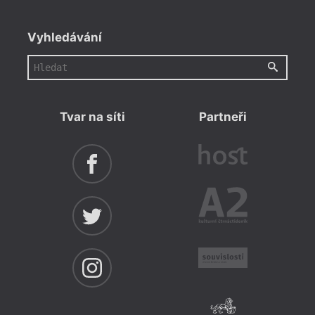
Vyhledávání
Tvar na síti
Partneři