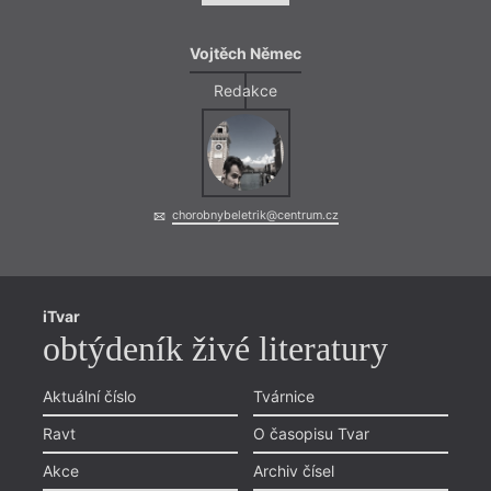
Vojtěch Němec
Redakce
chorobnybeletrik@centrum.cz
iTvar
obtýdeník živé literatury
Aktuální číslo
Tvárnice
Ravt
O časopisu Tvar
Akce
Archiv čísel