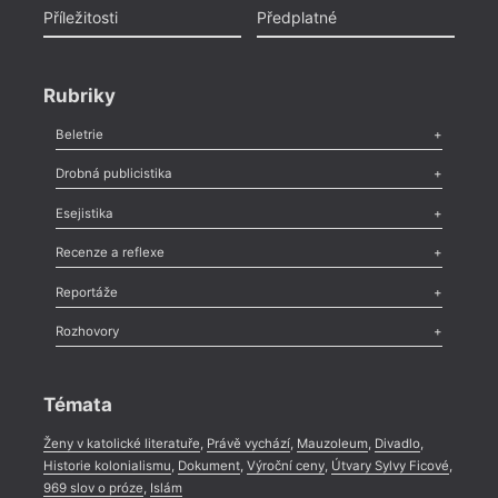
Příležitosti
Předplatné
Rubriky
Beletrie
Poezie
,
Próza
,
Dokumenty
,
Drama
,
Celá rubrika
Drobná publicistika
Odlesk
,
Zasláno
,
Nezařazené
,
Novinky v Tvaru
,
Slovo
,
Výročí
,
Esejistika
Nekrolog
,
Glosa
,
Sloupek
,
Pozvánka
,
Literární soutěž
,
Komentář
,
Celá rubrika
Esej
,
Pádlo
,
Úvaha
,
Texty
,
Studie
,
Celá rubrika
Recenze a reflexe
Recenze
,
Dvakrát
,
Horké párky
,
969 slov o próze
,
Reportáže
Méně slov o próze
,
Celá rubrika
Literární zítřky
,
Reportáž
,
Literární život
,
Divadlo
,
Kritický ohlas
,
Rozhovory
Celá rubrika
Rozhovor
,
Anketa
,
Celá rubrika
Témata
Ženy v katolické literatuře
,
Právě vychází
,
Mauzoleum
,
Divadlo
,
Historie kolonialismu
,
Dokument
,
Výroční ceny
,
Útvary Sylvy Ficové
,
969 slov o próze
,
Islám