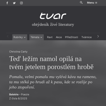
Menu
obtýdeník živé literatury
Rubriky
Témata
Ravt
Akce
Příležitosti
Tvárnice
Archiv
Beletrie
Ženy v katolické literatuře
Drobná publicistika
Právě vychází
Christina Carty
Esejistika
Mauzoleum
Teď ležím namol opilá na
Recenze a reflexe
Divadlo
Reportáže
Historie kolonialismu
tvém jetelem porostlém hrobě
Rozhovory
Dokument
Výroční ceny
Pomalu, velmi pomalu mu vylévá kávu na rameno,
ta mu stéká po hrudi až k pasu, kde se rozlije po
jeho ztopoření.
Beletrie
– Poezie
Z čísla 8/2025