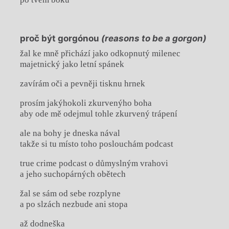
proč být gorgónou
(reasons to be a gorgon)
žal ke mně přichází jako odkopnutý milenec
majetnický jako letní spánek
zavírám oči a pevněji tisknu hrnek
prosím jakýhokoli zkurvenýho boha
aby ode mě odejmul tohle zkurvený trápení
ale na bohy je dneska nával
takže si tu místo toho poslouchám podcast
true crime podcast o důmyslným vrahovi
a jeho suchopárných obětech
žal se sám od sebe rozplyne
a po slzách nezbude ani stopa
až dodneška