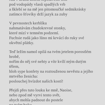
pod vodopády vlasů spadlých vrb
a šklebí se na mě jen pitomoučké sedmikrásky
zatímco šťovíky drží jazyk za zuby
V pevnostech kerblíku
nahmatávám chudokrevné stonky,
které mizí v temném podzemí.
Fuchsie rudá jako lůno mi krvácí do ruky své
okvětní plátky.
Teď ležím namol opilá na tvém jetelem porostlém
hrobě,
nořím do něj své nehty a vítr kvílí mým dutým
tělem,
hloh sype konfety na roztouženou nevěstu a jejího
mrtvého ženicha:
poslouchej hvízdot našich kostí!
Přejdi přes tuto louku ke mně, Naoise,
nebo zpod mě vyrvi tento svět,
abych mohla padnout do postele
po tvém boku