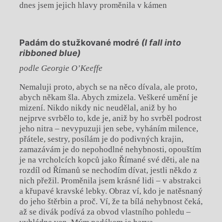
dnes jsem jejich hlavy proměnila v kámen
Padám do stužkované modré
(I fall into
ribboned blue)
podle Georgie O’Keeffe
Nemaluji proto, abych se na něco dívala, ale proto,
abych někam šla. Abych zmizela. Veškeré umění je
mizení. Nikdo nikdy nic neudělal, aniž by ho
nejprve svrbělo to, kde je, aniž by ho svrběl podrost
jeho nitra – nevypuzuji jen sebe, vyháním milence,
přátele, sestry, posílám je do podivných krajin,
zamazávám je do nepohodlné nehybnosti, opouštím
je na vrcholcích kopců jako Římané své děti, ale na
rozdíl od Římanů se nechodím dívat, jestli někdo z
nich přežil. Proměnila jsem krásné lidi – v abstrakci
a křupavé kravské lebky. Obraz ví, kdo je natěsnaný
do jeho štěrbin a proč. Ví, že ta bílá nehybnost čeká,
až se divák podívá za obvod vlastního pohledu –