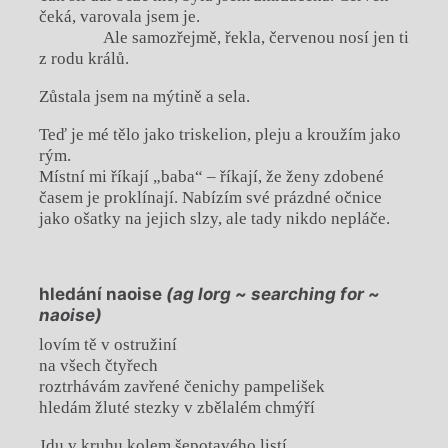
čeká, varovala jsem je.
Ale samozřejmě, řekla, červenou nosí jen ti
z rodu králů.
Zůstala jsem na mýtině a sela.
Teď je mé tělo jako triskelion, pleju a kroužím jako
rým.
Místní mi říkají „baba“ – říkají, že ženy zdobené
časem je proklínají. Nabízím své prázdné očnice
jako ošatky na jejich slzy, ale tady nikdo nepláče.
hledání naoise
(ag lorg ~ searching for ~
naoise)
lovím tě v ostružiní
na všech čtyřech
roztrhávám zavřené čenichy pampelišek
hledám žluté stezky v zbělalém chmýří
Jdu v kruhu kolem šepotavého listí