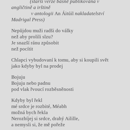
(starší verze básně publikována v
angličtině a irštině
v antologii
An Áitúil
nakladatelství
Madrigal Press)
Nepůjdou muži radši do války
než aby prolili slzu?
Je snazší ránu způsobit
než pocítit
Chlapci vybudovaní k tomu, aby si koupili svět
jako kdyby byl na prodej
Bojuju
Bojuju nebo padnu
pod vlak řvoucí rozběsněnosti
Kdyby byl řekl
mé srdce je rozbité, Méabh
možná bych řekla
Nerozbíjej si srdce, drahý Ailille,
a nemysli si, že mě pořeže