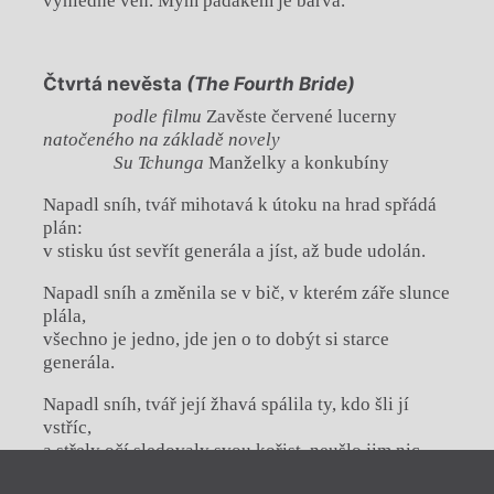
vyhlédne ven. Mým padákem je barva.
Čtvrtá nevěsta
(The Fourth Bride)
podle filmu
Zavěste červené lucerny
natočeného na základě novely
Su Tchunga
Manželky a konkubíny
Napadl sníh, tvář mihotavá k útoku na hrad spřádá
plán:
v stisku úst sevřít generála a jíst, až bude udolán.
Napadl sníh a změnila se v bič, v kterém záře slunce
plála,
všechno je jedno, jde jen o to dobýt si starce
generála.
Napadl sníh, tvář její žhavá spálila ty, kdo šli jí
vstříc,
a střely očí sledovaly svou kořist, neušlo jim nic.
Zavřít menu
Napadl sníh, když třímala své jařmo – krev může