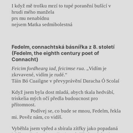
I když mě trošku mrzí to tupé poranění bušící v
hrudi mého manžela
prs mu nenabídnu
nejsem Matka sedmibolestná
Fedelm, connachtská básnířka z 8. století
(Fedelm, the eighth century poet of
Connacht)
Feicim fordhearg iad, feicimse rua
. „Vidím je
zkrvavené, vidím je rudé.“
Táin Bó Cuailgne v převyprávění Daracha Ó Scolaí
Když jsem byla dost mladá, abych tkala hedvábí,
triskelia mých očí předla budoucnost pro
přítomnost.
Podívej se, co bude se mnou, Fedelm, řekla
mi. Pověz nám, co vidíš.
Vyběhla jsem vpřed a sbírala zítřky jako popadaná