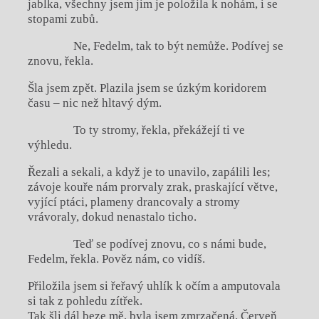
jablka, všechny jsem jim je položila k nohám, i se
stopami zubů.
Ne, Fedelm, tak to být nemůže. Podívej se
znovu, řekla.
Šla jsem zpět. Plazila jsem se úzkým koridorem
času – nic než hltavý dým.
To ty stromy, řekla, překážejí ti ve
výhledu.
Řezali a sekali, a když je to unavilo, zapálili les;
závoje kouře nám prorvaly zrak, praskající větve,
vyjící ptáci, plameny drancovaly a stromy
vrávoraly, dokud nenastalo ticho.
Teď se podívej znovu, co s námi bude,
Fedelm, řekla. Pověz nám, co vidíš.
Přiložila jsem si řeřavý uhlík k očím a amputovala
si tak z pohledu zítřek.
Tak šli dál beze mě, byla jsem zmrzačená. Červeň