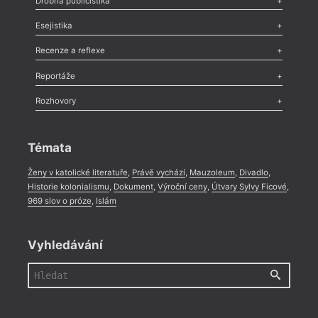
Drobná publicistika
Odlesk
,
Zasláno
,
Nezařazené
,
Novinky v Tvaru
,
Slovo
,
Výročí
,
Esejistika
Nekrolog
,
Glosa
,
Sloupek
,
Pozvánka
,
Literární soutěž
,
Komentář
,
Celá rubrika
Esej
,
Pádlo
,
Úvaha
,
Texty
,
Studie
,
Celá rubrika
Recenze a reflexe
Recenze
,
Dvakrát
,
Horké párky
,
969 slov o próze
,
Reportáže
Méně slov o próze
,
Celá rubrika
Literární zítřky
,
Reportáž
,
Literární život
,
Divadlo
,
Kritický ohlas
,
Rozhovory
Celá rubrika
Rozhovor
,
Anketa
,
Celá rubrika
Témata
Ženy v katolické literatuře
,
Právě vychází
,
Mauzoleum
,
Divadlo
,
Historie kolonialismu
,
Dokument
,
Výroční ceny
,
Útvary Sylvy Ficové
,
969 slov o próze
,
Islám
Vyhledávání