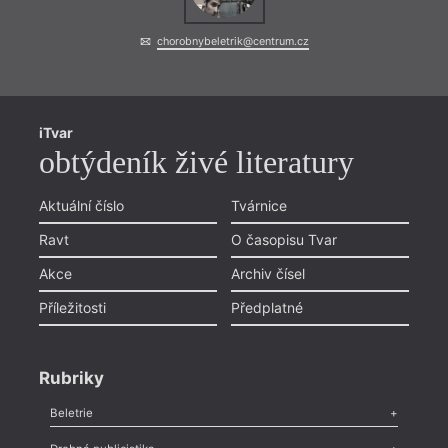
chorobnybeletrik@centrum.cz
iTvar
obtýdeník živé literatury
Aktuální číslo
Tvárnice
Ravt
O časopisu Tvar
Akce
Archiv čísel
Příležitosti
Předplatné
Rubriky
Beletrie
Poezie
,
Próza
,
Dokumenty
,
Drama
,
Celá rubrika