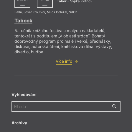
Tábor
– Sýpka Kotnov
––––
––––
Balla
,
Josef Kroutvor
,
Miloš Doležal
,
SdCh
Tabook
5. ročník knižního festivalu malých nakladatelů,
tentokrát s podtitulem „V oblasti srdce“. Bohatý
doprovodný program pro malé i velké, přednášky,
diskuse, autorská čtení, knihtisková dílna, výstavy,
divadlo, hudba.
Více info
Vyhledávání
Archivy