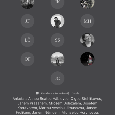
JK
JF
MH
LČ
SS
OF
JC
Literatura a (ohrožená) příroda
Anketa s Annou Beatou Háblovou, Olgou Stehlíkovou,
Janem Pražanem, Milošem Doležalem, Josefem
Kroutvorem, Martou Veselou Jirousovou, Janem
Frolíkem, Janem Němcem, Michaelou Horynovou,