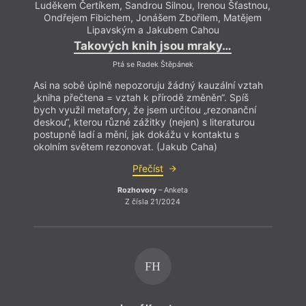
Luděkem Čertíkem, Sandrou Silnou, Irenou Šťastnou,
Ondřejem Fibichem, Jonášem Zbořilem, Matějem
Lipavským a Jakubem Cahou
Takových knih jsou mraky…
Ptá se Radek Štěpánek
Asi na sobě úplně nepozoruju žádný kauzální vztah
„kniha přečtena = vztah k přírodě změněn“. Spíš
bych využil metafory, že jsem určitou „rezonanční
deskou“, kterou různé zážitky (nejen) s literaturou
postupně ladí a mění, jak dokážu v kontaktu s
okolním světem rezonovat. (Jakub Caha)
Přečíst
Rozhovory
– Anketa
Z čísla 21/2024
FH