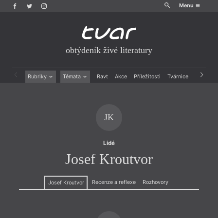
Menu
obtýdeník živé literatury
Rubriky
Témata
Ravt
Akce
Příležitosti
Tvárnice
Archiv
Beletrie
Ženy v katolické literatuře
Drobná publicistika
Právě vychází
Esejistika
Mauzoleum
JK
Recenze a reflexe
Divadlo
Reportáže
Historie kolonialismu
Rozhovory
Dokument
Lidé
Výroční ceny
Josef Kroutvor
Recenze a reflexe
Rozhovory
Josef Kroutvor