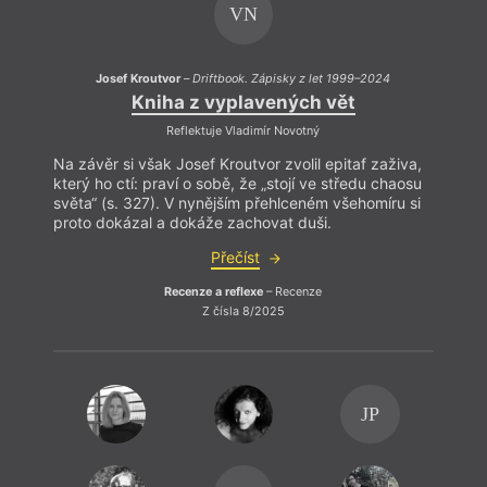
VN
Josef Kroutvor
–
Driftbook. Zápisky z let 1999–2024
Kniha z vyplavených vět
Reflektuje Vladimír Novotný
Na závěr si však Josef Kroutvor zvolil epitaf zaživa,
Na záv
který ho ctí: praví o sobě, že „stojí ve středu chaosu
který 
světa“ (s. 327). V nynějším přehlceném všehomíru si
světa
proto dokázal a dokáže zachovat duši.
proto
Přečíst
Recenze a reflexe
– Recenze
Z čísla 8/2025
JP