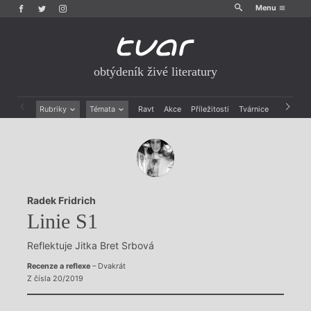
Menu
obtýdeník živé literatury
Rubriky
Témata
Ravt
Akce
Příležitosti
Tvárnice
Archiv
Beletrie
Ženy v katolické literatuře
Drobná publicistika
Právě vychází
Esejistika
Mauzoleum
Recenze a reflexe
Divadlo
Reportáže
Historie kolonialismu
Radek Fridrich
Rozhovory
Dokument
Linie S1
Výroční ceny
Reflektuje Jitka Bret Srbová
Recenze a reflexe
– Dvakrát
Z čísla 20/2019