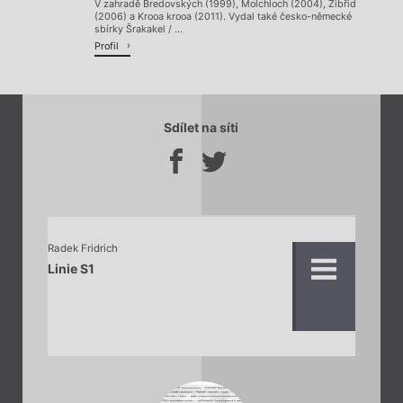
V zahradě Bredovských (1999), Molchloch (2004), Žibřid
(2006) a Krooa krooa (2011). Vydal také česko-německé
sbírky Šrakakel / ...
Profil
Sdílet na síti
Radek Fridrich
Linie S1