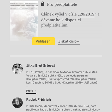
Pro předplatitele
Článek vyšel v čísle „
20/2019
“ a
dáváme ho k dispozici
předplatitelům.
Přihlášení
Získat číslo
Chviličku.
Jitka Bret Srbová
Načítá se.
(1976, Praha), je básnířka, textařka, literární publicistka.
Vydala básnické sbírky Někdo se loudá po psím
(Dauphin, 2011), Světlo vprostřed těla (Dauphin, 2013),
Les (Dauphin, 2016) a Svět: (Dauphin, 2019). Její básně
...
Profil
Radek Fridrich
(1968, Děčín) debutoval v roce 1996 sbírkou PRA, poté
publikoval řadu básnických sbírek v nakladatelství Host –