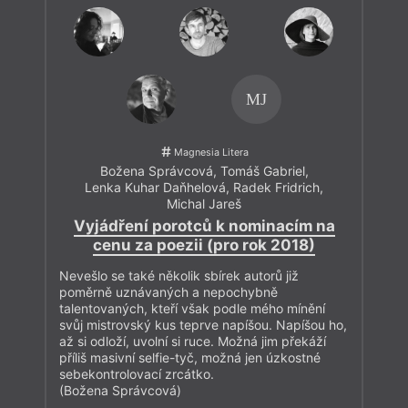
MJ
Magnesia Litera
Božena Správcová
,
Tomáš Gabriel
,
Lenka Kuhar Daňhelová
,
Radek Fridrich
,
Michal Jareš
Vyjádření porotců k nominacím na
cenu za poezii (pro rok 2018)
Nevešlo se také několik sbírek autorů již
poměrně uznávaných a nepochybně
talentovaných, kteří však podle mého mínění
svůj mistrovský kus teprve napíšou. Napíšou ho,
až si odloží, uvolní si ruce. Možná jim překáží
příliš masivní selfie-tyč, možná jen úzkostné
sebekontrolovací zrcátko.
(Božena Správcová)