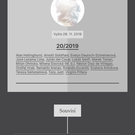
Vyšlo 28. 11. 2019
20/2019
Alan Hollinghurst
,
Arnošt Goldflam
,
Evelyn Deutsch-Schreinerová
,
José Lezama Lima
,
Julián del Casal
,
Lukáš Senft
,
Marek Toman
,
Milan Ohnisko
,
Milena Slavická (M. S.)
,
Néstor Díaz de Villegas
,
Ondřej Hrab
,
Reinaldo Arenas
,
Rolando Escardó
,
Svatava Antošová
,
Tereza Semotamová
,
Tony Judt
,
Virgilio Piñera
Souvisí