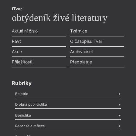
iTvar
obtýdeník živé literatury
Aktuální číslo
Tvárnice
Ravt
O časopisu Tvar
Akce
Archiv čísel
Příležitosti
Předplatné
Rubriky
Beletrie
Poezie
,
Próza
,
Dokumenty
,
Drama
,
Celá rubrika
Drobná publicistika
Odlesk
,
Zasláno
,
Nezařazené
,
Novinky v Tvaru
,
Slovo
,
Výročí
,
Esejistika
Nekrolog
,
Glosa
,
Sloupek
,
Pozvánka
,
Literární soutěž
,
Komentář
,
Celá rubrika
Esej
,
Pádlo
,
Úvaha
,
Texty
,
Studie
,
Celá rubrika
Recenze a reflexe
Recenze
,
Dvakrát
,
Horké párky
,
969 slov o próze
,