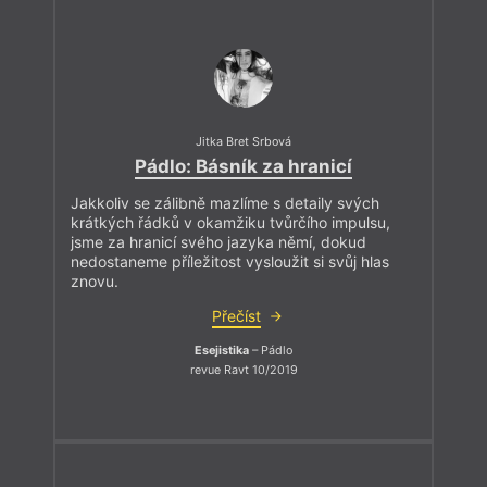
Jitka Bret Srbová
Pádlo: Básník za hranicí
Jakkoliv se zálibně mazlíme s detaily svých
krátkých řádků v okamžiku tvůrčího impulsu,
jsme za hranicí svého jazyka němí, dokud
nedostaneme příležitost vysloužit si svůj hlas
znovu.
Přečíst
Esejistika
– Pádlo
revue Ravt 10/2019