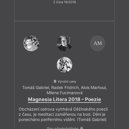
Z čísla 19/2018
AM
Výroční ceny
Tomáš Gabriel
,
Radek Fridrich
,
Alois Marhoul
,
Milena Fucimanová
Magnesia Litera 2018 – Poezie
Obcházení ostrova vytrhává Děžinského poezii
z času, je meditací zaměřenou na bod. Dění je
ponecháno perifernímu vidění. (Tomáš Gabriel)
Pro předplatitele