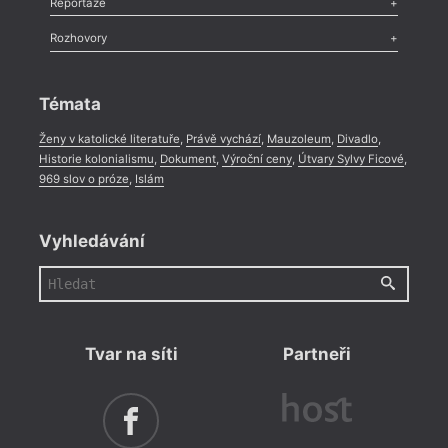
Reportáže
Méně slov o próze
,
Celá rubrika
Literární zítřky
,
Reportáž
,
Literární život
,
Divadlo
,
Kritický ohlas
,
Rozhovory
Celá rubrika
Rozhovor
,
Anketa
,
Celá rubrika
Témata
Ženy v katolické literatuře
,
Právě vychází
,
Mauzoleum
,
Divadlo
,
Historie kolonialismu
,
Dokument
,
Výroční ceny
,
Útvary Sylvy Ficové
,
969 slov o próze
,
Islám
Vyhledávání
Tvar na síti
Partneři