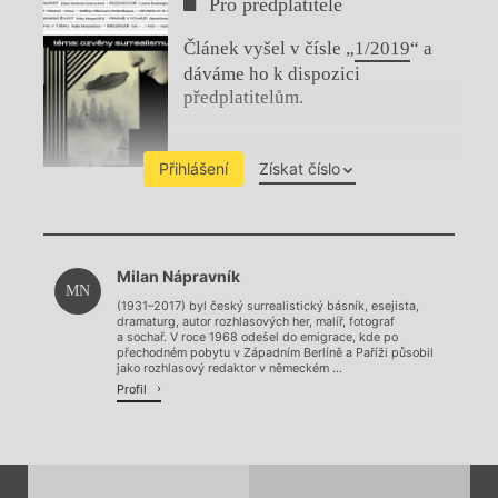
Pro předplatitele
Článek vyšel v čísle „
1/2019
“ a
dáváme ho k dispozici
předplatitelům.
Přihlášení
Získat číslo
Chviličku.
Milan Nápravník
Načítá se.
MN
(1931–2017) byl český surrealistický básník, esejista,
dramaturg, autor rozhlasových her, malíř, fotograf
a sochař. V roce 1968 odešel do emigrace, kde po
přechodném pobytu v Západním Berlíně a Paříži působil
jako rozhlasový redaktor v německém ...
Profil