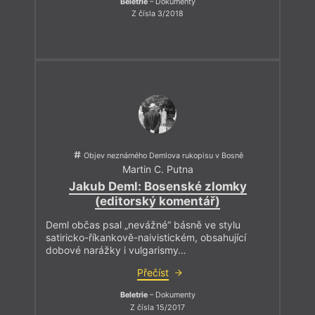
Beletrie
– Dokumenty
Z čísla 3/2018
Objev neznámého Demlova rukopisu v Bosně
Martin C. Putna
Jakub Deml: Bosenské zlomky
(editorský komentář)
Deml občas psal „nevážné“ básně ve stylu
satiricko-říkankově-naivistickém, obsahující
dobové narážky i vulgarismy…
Přečíst
Beletrie
– Dokumenty
Z čísla 15/2017