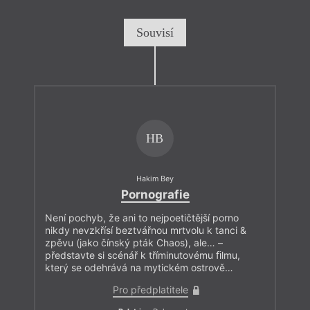
Souvisí
HB
Hakim Bey
Pornografie
Není pochyb, že ani to nejpoetičtější porno
nikdy nevzkřísí beztvářnou mrtvolu k tanci &
zpěvu (jako čínský pták Chaos), ale… –
představte si scénář k tříminutovému ﬁlmu,
který se odehrává na mytickém ostrově…
Pro předplatitele