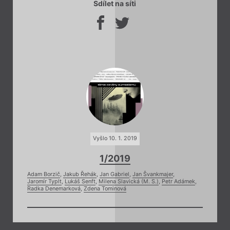
Sdílet na síti
Vyšlo 10. 1. 2019
1/2019
Adam Borzič
,
Jakub Řehák
,
Jan Gabriel
,
Jan Švankmajer
,
Jaromír Typlt
,
Lukáš Senft
,
Milena Slavická (M. S.)
,
Petr Adámek
,
Radka Denemarková
,
Zdena Tominová