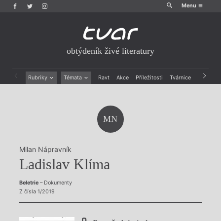
Menu
obtýdeník živé literatury
Rubriky
Témata
Ravt
Akce
Příležitosti
Tvárnice
Archiv
Beletrie
Ženy v katolické literatuře
Drobná publicistika
Právě vychází
Esejistika
Mauzoleum
MN
Recenze a reflexe
Divadlo
Reportáže
Historie kolonialismu
Rozhovory
Dokument
Milan Nápravník
Výroční ceny
Ladislav Klíma
Beletrie
– Dokumenty
Z čísla 1/2019