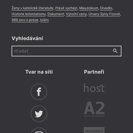
Ženy v katolické literatuře
,
Právě vychází
,
Mauzoleum
,
Divadlo
,
Historie kolonialismu
,
Dokument
,
Výroční ceny
,
Útvary Sylvy Ficové
,
969 slov o próze
,
Islám
Vyhledávání
Tvar na síti
Partneři