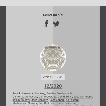
Sdílet na síti
Vyšlo 11. 6. 2020
12/2020
Anna Luňáková
,
Antjie Krog
,
Breyten Breytenbach
,
Clinton V. du Plessis
,
Corné Coetzee
,
David Böhm
,
Jacques Rupnik
,
Jakub Żulczyk
,
Jana Čeňková
,
Jonáš Zbořil
,
kol. autorů
,
Marlene van Niekerk
,
Petr Borkovec
,
Pieter Odendaal
,