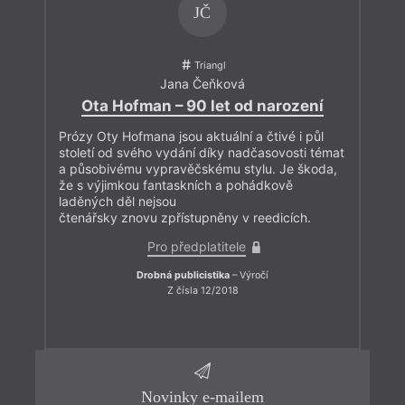
JČ
Triangl
Jana Čeňková
Ota Hofman – 90 let od narození
Prózy Oty Hofmana jsou aktuální a čtivé i půl
století od svého vydání díky nadčasovosti témat
a působivému vypravěčskému stylu. Je škoda,
že s výjimkou fantaskních a pohádkově
laděných děl nejsou
čtenářsky znovu zpřístupněny v reedicích.
Pro předplatitele
Drobná publicistika
– Výročí
Z čísla 12/2018
Novinky e-mailem