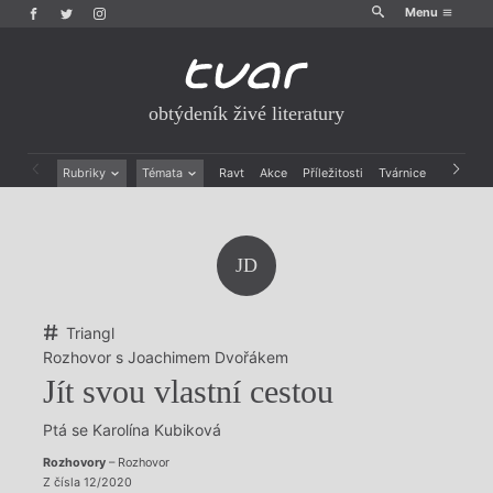
Menu
obtýdeník živé literatury
Rubriky
Témata
Ravt
Akce
Příležitosti
Tvárnice
Archiv
Beletrie
Ženy v katolické literatuře
Drobná publicistika
Právě vychází
Esejistika
Mauzoleum
JD
Recenze a reflexe
Divadlo
Reportáže
Historie kolonialismu
Rozhovory
Dokument
Triangl
Výroční ceny
Rozhovor s Joachimem Dvořákem
Jít svou vlastní cestou
Ptá se Karolína Kubiková
Rozhovory
– Rozhovor
Z čísla 12/2020