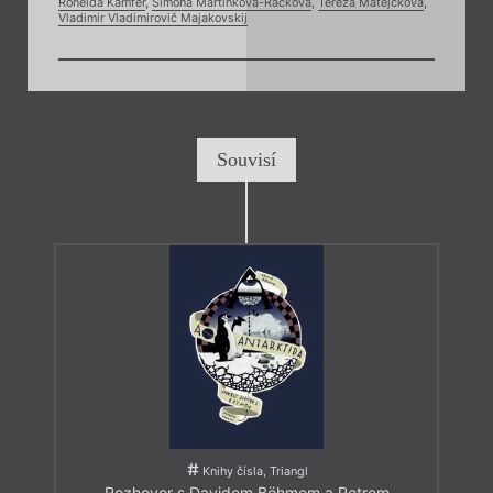
Ronelda Kamfer
,
Simona Martínková-Racková
,
Tereza Matějčková
,
Vladimir Vladimirovič Majakovskij
Souvisí
Knihy čísla, Triangl
Rozhovor s Davidem Böhmem a Petrem