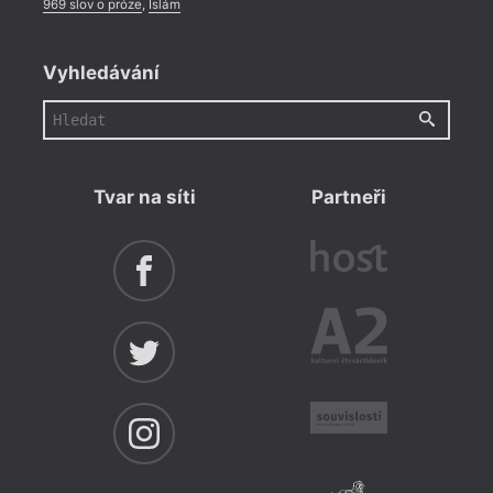
969 slov o próze
,
Islám
Vyhledávání
Tvar na síti
Partneři