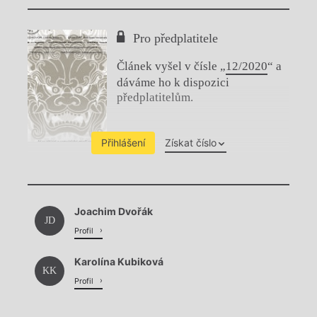
Pro předplatitele
Článek vyšel v čísle „
12/2020
“ a
dáváme ho k dispozici
předplatitelům.
Přihlášení
Získat číslo
Chviličku.
Joachim Dvořák
Načítá se.
JD
Profil
Karolína Kubiková
KK
Profil