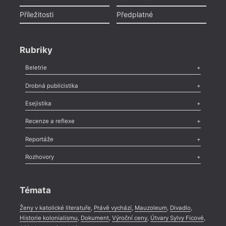
Příležitosti
Předplatné
Rubriky
Beletrie
Poezie
,
Próza
,
Dokumenty
,
Drama
,
Celá rubrika
Drobná publicistika
Odlesk
,
Zasláno
,
Nezařazené
,
Novinky v Tvaru
,
Slovo
,
Výročí
,
Esejistika
Nekrolog
,
Glosa
,
Sloupek
,
Pozvánka
,
Literární soutěž
,
Komentář
,
Celá rubrika
Esej
,
Pádlo
,
Úvaha
,
Texty
,
Studie
,
Celá rubrika
Recenze a reflexe
Recenze
,
Dvakrát
,
Horké párky
,
969 slov o próze
,
Reportáže
Méně slov o próze
,
Celá rubrika
Literární zítřky
,
Reportáž
,
Literární život
,
Divadlo
,
Kritický ohlas
,
Rozhovory
Celá rubrika
Rozhovor
,
Anketa
,
Celá rubrika
Témata
Ženy v katolické literatuře
,
Právě vychází
,
Mauzoleum
,
Divadlo
,
Historie kolonialismu
,
Dokument
,
Výroční ceny
,
Útvary Sylvy Ficové
,