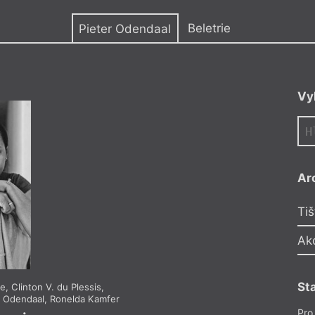
y
Beletrie
Pieter Odendaal
Vy
 organizace InZync
yčné básnické spolky
ého Města. Vystudoval
ti dokončuje
 University of
ane o poezii jako
Ar
cioekologických
en berge ooit hier
Tiš
nikdy nežily hory)
 Jonkerprys pro
Ak
čtině nebo
St
ee
,
Clinton V. du Plessis
,
Breyten Breytenbach
r Odendaal
,
Ronelda Kamfer
Marlene van Niekerk
,
An
Pro