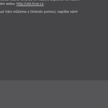
ikánská poezie
rém webu:
http://old.itvar.cz
.
o téměř padesát let oficiálním
ud Vám můžeme s čímkoliv pomoci, napište nám!
 ale také jazykem politického
o systému.
Přečíst
Beletrie
– Poezie
Z čísla 12/2020