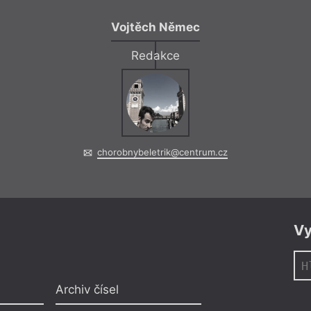
Vojtěch Němec
Redakce
chorobnybeletrik@centrum.cz
Vy
Archiv čísel