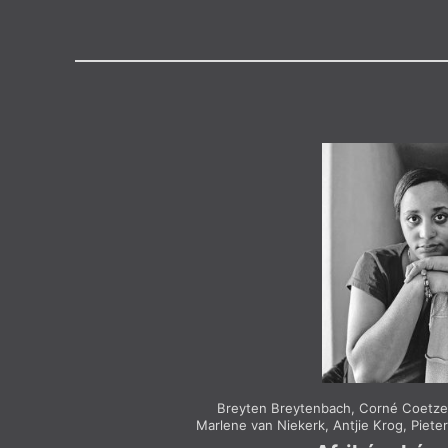
Výroční cen
Medailon
(1989)
je básník, překladatel a ředitel
Poetry, která zaštiťuje vícejaz
v okolí Stellenbosche a Kapsk
udržitelný rozvoj a v současnos
doktorskou práci na Queensland
Technology v australském Brisb
způsobu zvýšení tolerance v so
systémech. Jeho sbírka
Asof ge
gewoon het nie
(Jako kdyby tu 
získala prestižní ocenění Ingrid
nejlepší poetický debut v angli
afrikánštině.
Breyten Breytenbach
,
Corné Coetz
Marlene van Niekerk
,
Antjie Krog
,
Piete