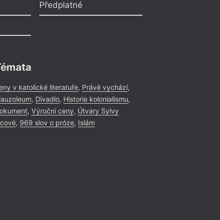
Předplatné
Témata
eny v katolické literatuře
,
Právě vychází
,
auzoleum
,
Divadlo
,
Historie kolonialismu
,
okument
,
Výroční ceny
,
Útvary Sylvy
icové
,
969 slov o próze
,
Islám