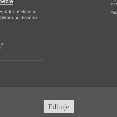
oezie
Afr
sta
sát let oficiálním
Afrikánština byla p
Pok
azykem politického
jazykem apartheidu,
odporu proti tomut
ie
0
Edituje