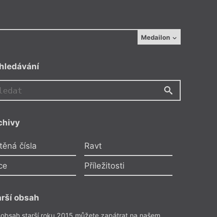
Medailon
hledávání
chivy
těná čísla
Ravt
ce
Příležitosti
arší obsah
,
Corné Coetzee
,
Clinton V. du Plessis
,
tjie Krog
,
Pieter Odendaal
,
Ronelda Kamfer
 obsah starší roku 2015 můžete zapátrat na našem