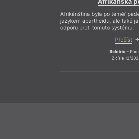
Afrikánská p
Afrikánština byla po téměř pade
jazykem apartheidu, ale také j
odporu proti tomuto systému.
Přečíst
Beletrie
– Poez
Z čísla 12/202