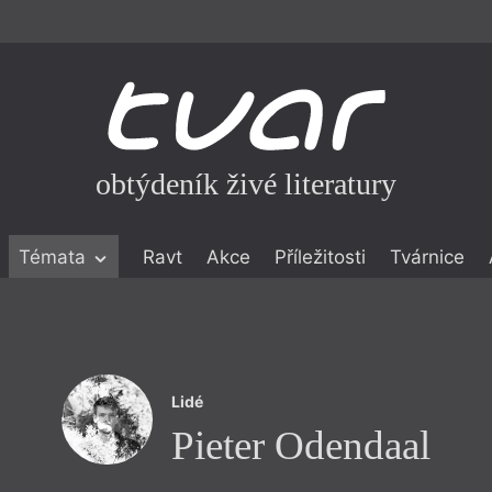
obtýdeník živé literatury
Témata
Ravt
Akce
Příležitosti
Tvárnice
ické literatuře
icistika
zí
Lidé
eflexe
Pieter Odendaal
onialismu