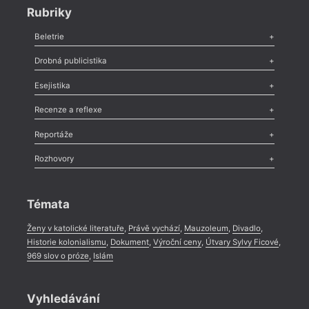
Rubriky
Beletrie
Poezie
,
Próza
,
Dokumenty
,
Drama
,
Celá rubrika
Drobná publicistika
Odlesk
,
Zasláno
,
Nezařazené
,
Novinky v Tvaru
,
Slovo
,
Výročí
,
Esejistika
Nekrolog
,
Glosa
,
Sloupek
,
Pozvánka
,
Literární soutěž
,
Komentář
,
Celá rubrika
Esej
,
Pádlo
,
Úvaha
,
Texty
,
Studie
,
Celá rubrika
Recenze a reflexe
Recenze
,
Dvakrát
,
Horké párky
,
969 slov o próze
,
Reportáže
Méně slov o próze
,
Celá rubrika
Literární zítřky
,
Reportáž
,
Literární život
,
Divadlo
,
Kritický ohlas
,
Rozhovory
Celá rubrika
Rozhovor
,
Anketa
,
Celá rubrika
Témata
Ženy v katolické literatuře
,
Právě vychází
,
Mauzoleum
,
Divadlo
,
Historie kolonialismu
,
Dokument
,
Výroční ceny
,
Útvary Sylvy Ficové
,
969 slov o próze
,
Islám
Vyhledávání