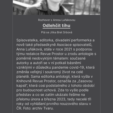
Rozhovor s Annou Luňákovou
Odlehčit tíhu
Ptá se Jitka Bret Srbová
Spisovatelka, editorka, divadelní performerka a
nově také předsedkyně Asociace spisovatelů,
Anna Luňáková, stála v roce 2021 s podporou
týmu redakce Revue Prostor u zrodu antologie s
poměrně neobvyklým tématem: současné
autorky a autoři se v ní potkali básněmi
vzniklými v důsledku pandemie covid-19, která
změnila veřejný i soukromý život na celé
planetě. Sama editorka antologii, která vyšla v
Knihovně Revue Prostor, označila za „časovou
kapsli“, která cosi podstatného z tohoto období
pro budoucnost uchová. Zda to vyšlo podle
představ a co se zatím ukázalo řešíme na
přelomu února a března 2023, tedy necelé tři
roky od vyhlášení prvního nouzového stavu v
ČR. Foto: archiv Tvaru.