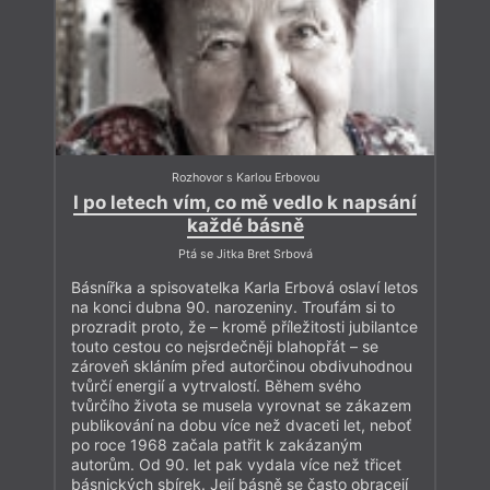
Rozhovor s Karlou Erbovou
I po letech vím, co mě vedlo k napsání
každé básně
Ptá se Jitka Bret Srbová
Básnířka a spisovatelka Karla Erbová oslaví letos
na konci dubna 90. narozeniny. Troufám si to
prozradit proto, že – kromě příležitosti jubilantce
touto cestou co nejsrdečněji blahopřát – se
zároveň skláním před autorčinou obdivuhodnou
tvůrčí energií a vytrvalostí. Během svého
tvůrčího života se musela vyrovnat se zákazem
publikování na dobu více než dvaceti let, neboť
po roce 1968 začala patřit k zakázaným
autorům. Od 90. let pak vydala více než třicet
básnických sbírek. Její básně se často obracejí