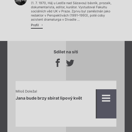
(1. 7. 1970, Háj u Ledče nad Sázavou) básník, prozaik,
dokumentarista, editor, kurátor. Vystudoval Fakultu
sociálních věd UK v Praze. Zprvu byl zaměstnán jako
redaktor v Perspektivách (1991–1993), poté coby
asistent dramaturga v Divadle ...
Profil
Sdílet na síti
Miloš Doležal
Jana bude brzy sbírat lipový květ