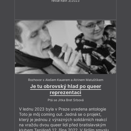
revue Ravt 3/2023
Rozhovor s Alešem Kauerem a Atrinem Matuštíkem
Je tu obrovský hlad po queer
reprezentaci
Ptá se Jitka Bret Srbová
V lednu 2023 byla v Praze uvedena antologie
Toto je môj coming out. Jedná se o projekt,
který je jednou z výrazných solidárních reakcí
na vraždu dvou queer lidí před bratislavským
klubem Tepláreň 12. října 2022. V širším smyslu