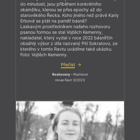
do minulosti, jsou příběhem konkrétního
okamžiku, klenou se přes epochy až do
starověkého Řecka. Koho jiného než právě Karly
Erbové se ptát na paměť básně?
Laskavým prostředníkem našeho rozhovoru
psanou formou se stal Vojtěch Kemenny,
nakladatel, který vydal v roce 2022 básnířčin
obsáhlý výbor z díla nazvaný Pití Sokratovo, ze
kterého v tomto Ravtu uvádíme také ukázku.
Foto: Vojtěch Kemenny.
Přečíst
Rozhovory
– Rozhovor
revue Ravt 3/2023