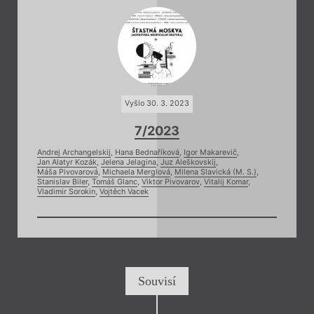
Vyšlo 30. 3. 2023
7/2023
Andrej Archangelskij
,
Hana Bednaříková
,
Igor Makarevič
,
Jan Alatyr Kozák
,
Jelena Jelagina
,
Juz Aleškovskij
,
Máša Pivovarová
,
Michaela Merglová
,
Milena Slavická (M. S.)
,
Stanislav Biler
,
Tomáš Glanc
,
Viktor Pivovarov
,
Vitalij Komar
,
Vladimir Sorokin
,
Vojtěch Vacek
Souvisí