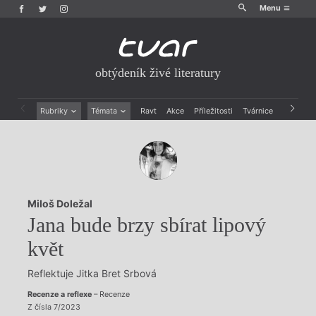
Menu
obtýdeník živé literatury
Rubriky
Témata
Ravt
Akce
Příležitosti
Tvárnice
Archiv
Beletrie
Ženy v katolické literatuře
Drobná publicistika
Právě vychází
Esejistika
Mauzoleum
Recenze a reflexe
Divadlo
Reportáže
Historie kolonialismu
Miloš Doležal
Rozhovory
Dokument
Jana bude brzy sbírat lipový
Výroční ceny
květ
Reflektuje Jitka Bret Srbová
Recenze a reflexe
– Recenze
Z čísla 7/2023