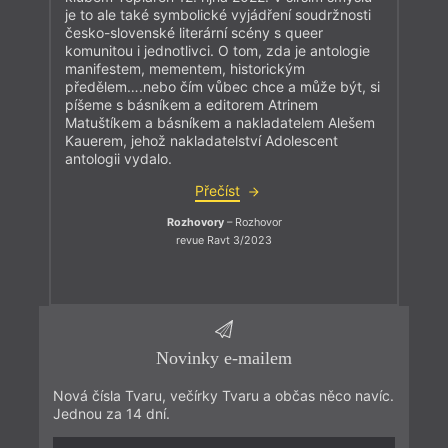
je to ale také symbolické vyjádření soudržnosti
česko-slovenské literární scény s queer
komunitou i jednotlivci. O tom, zda je antologie
manifestem, mementem, historickým
předělem….nebo čím vůbec chce a může být, si
píšeme s básníkem a editorem Atrinem
Matuštíkem a básníkem a nakladatelem Alešem
Kauerem, jehož nakladatelství Adolescent
antologii vydalo.
Přečíst
Rozhovory
– Rozhovor
revue Ravt 3/2023
Novinky e-mailem
Nová čísla Tvaru, večírky Tvaru a občas něco navíc.
Jednou za 14 dní.