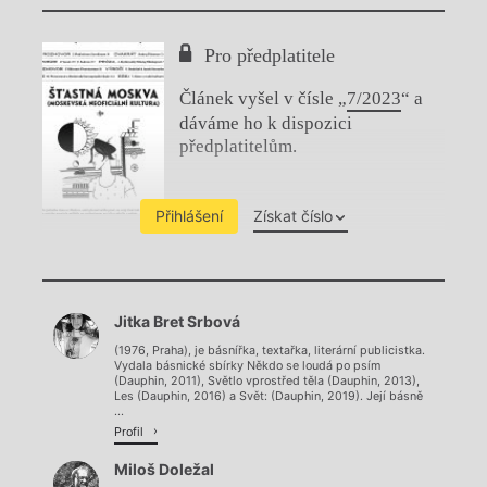
Pro předplatitele
Článek vyšel v čísle „
7/2023
“ a
dáváme ho k dispozici
předplatitelům.
Přihlášení
Získat číslo
Chviličku.
Jitka Bret Srbová
Načítá se.
(1976, Praha), je básnířka, textařka, literární publicistka.
Vydala básnické sbírky Někdo se loudá po psím
(Dauphin, 2011), Světlo vprostřed těla (Dauphin, 2013),
Les (Dauphin, 2016) a Svět: (Dauphin, 2019). Její básně
...
Profil
Miloš Doležal