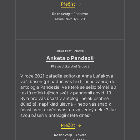
Přečíst
Rozhovory
– Rozhovor
revue Ravt 3/2023
Jitka Bret Srbová
Anketa o Pandezii
Ptá se Jitka Bret Srbová
V roce 2021 zařadila editorka Anna Luňáková
vaši báseň (případně váš text jiného žánru) do
antologie Pandezie, ve které se sešlo téměř 80
textů reflektujících svět v pandemii covid-19.
Byla pro vás účast v antologii nějak osobně
důležitá, například úlevná – nebo vás snad k
účasti vedla zvědavost na výsledný celek? Jak
svou báseň v antologii čtete dnes?
Přečíst
Rozhovory
– Anketa