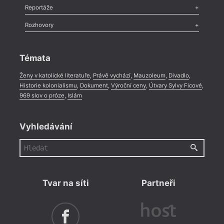
Recenze
,
Dvakrát
,
Horké párky
,
969 slov o próze
,
Reportáže
Méně slov o próze
,
Celá rubrika
Literární zítřky
,
Reportáž
,
Literární život
,
Divadlo
,
Kritický ohlas
,
Rozhovory
Celá rubrika
Rozhovor
,
Anketa
,
Celá rubrika
Témata
Ženy v katolické literatuře
,
Právě vychází
,
Mauzoleum
,
Divadlo
,
Historie kolonialismu
,
Dokument
,
Výroční ceny
,
Útvary Sylvy Ficové
,
969 slov o próze
,
Islám
Vyhledávání
Tvar na síti
Partneři