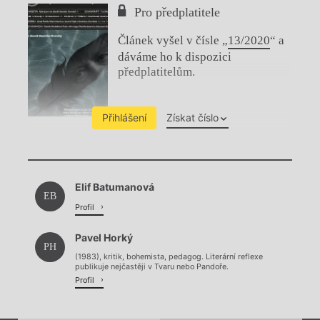
Pro předplatitele
Článek vyšel v čísle „
13/2020
“ a
dáváme ho k dispozici
předplatitelům.
Přihlášení
Získat číslo
Chviličku.
Elif Batumanová
Načítá se.
EB
Profil
Pavel Horký
PH
(1983), kritik, bohemista, pedagog. Literární reflexe
publikuje nejčastěji v Tvaru nebo Pandoře.
Profil