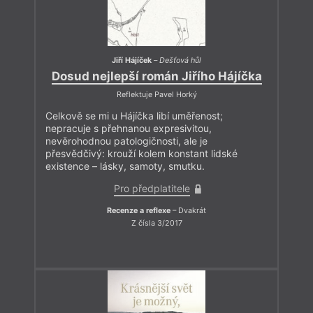
Jiří Hájíček
–
Dešťová hůl
Dosud nejlepší román Jiřího Hájíčka
Reflektuje Pavel Horký
Celkově se mi u Hájíčka libí uměřenost;
nepracuje s přehnanou expresivitou,
nevěrohodnou patologičnosti, ale je
přesvědčivý: krouží kolem konstant lidské
existence – lásky, samoty, smutku.
Pro předplatitele
Recenze a reflexe
– Dvakrát
Z čísla 3/2017