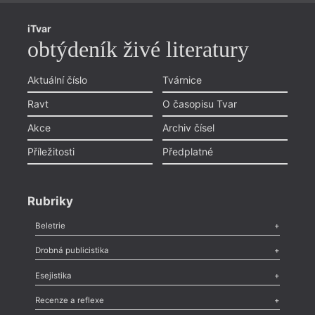
iTvar
obtýdeník živé literatury
Aktuální číslo
Tvárnice
Ravt
O časopisu Tvar
Akce
Archiv čísel
Příležitosti
Předplatné
Rubriky
Beletrie
Poezie
,
Próza
,
Dokumenty
,
Drama
,
Celá rubrika
Drobná publicistika
Odlesk
,
Zasláno
,
Nezařazené
,
Novinky v Tvaru
,
Slovo
,
Výročí
,
Esejistika
Nekrolog
,
Glosa
,
Sloupek
,
Pozvánka
,
Literární soutěž
,
Komentář
,
Celá rubrika
Esej
,
Pádlo
,
Úvaha
,
Texty
,
Studie
,
Celá rubrika
Recenze a reflexe