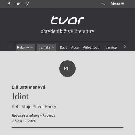
Menu
obtýdeník živé literatury
Rubriky
Témata
Ravt
Akce
Příležitosti
Tvárnice
Archiv
Beletrie
Ženy v katolické literatuře
Drobná publicistika
Právě vychází
PH
Esejistika
Mauzoleum
Recenze a reflexe
Divadlo
Reportáže
Historie kolonialismu
Elif Batumanová
Rozhovory
Dokument
Idiot
Výroční ceny
Reflektuje Pavel Horký
Recenze a reflexe
– Recenze
Z čísla 13/2020