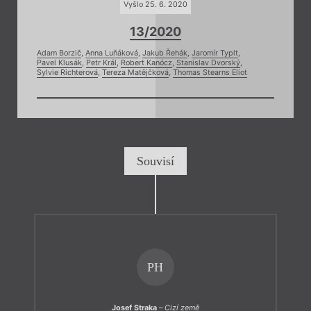
Vyšlo 25. 6. 2020
13/2020
Adam Borzič
,
Anna Luňáková
,
Jakub Řehák
,
Jaromír Typlt
,
Pavel Klusák
,
Petr Král
,
Robert Kanócz
,
Stanislav Dvorský
,
Sylvie Richterová
,
Tereza Matějčková
,
Thomas Stearns Eliot
Souvisí
PH
Josef Straka
–
Cizí země