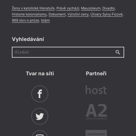
Ženy v katolické literatuře
,
Právě vychází
,
Mauzoleum
,
Divadlo
,
Historie kolonialismu
,
Dokument
,
Výroční ceny
,
Útvary Sylvy Ficové
,
969 slov o próze
,
Islám
Vyhledávání
Tvar na síti
Partneři