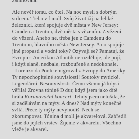
zamilovala.
Ale nevěř tomu, co čteš. Na noc mysli s dobrým
srdcem. Třeba v f moll. Svůj život žij na lehké
železnici, která spojuje dvě města v New Jersey:
Camden a Trenton, dvě města s vězením. Z vězení
do vězení. Anebo ne, třeba jen z Camdenu do
Trentonu, hlavního města New Jersey. A co spojuje
jiné propasti a vodní toky? Ozývají se? Pamatuj, že
Evropu s Amerikou Atlantik nerozděluje, ale pojí,
i když slaně, nedbale, rozbouřeně a nedokonale.
I Lorenzo da Ponte emigroval z Evropy do Ameriky.
Ty nepochopitelné souvislosti! Soutoky mytické.
Legendární. Nesouvislosti. Čemu všemu já kdysi
věřila! Zrovna tónině D dur, když jsem jako dítě
hrála
Korunovační koncert
. Tehdy jsem netušila, že
si zadělávám na mýty. A dnes? Nad mýty konečně
svítá. Přece ty mýty nevyhodíš. Nech se
zkorumpovat. Tónina d moll je akvarelová. Zabředli
jsme do jejích vrstev. Žijeme v akvarelu. Všechno
vleže je akvarel.