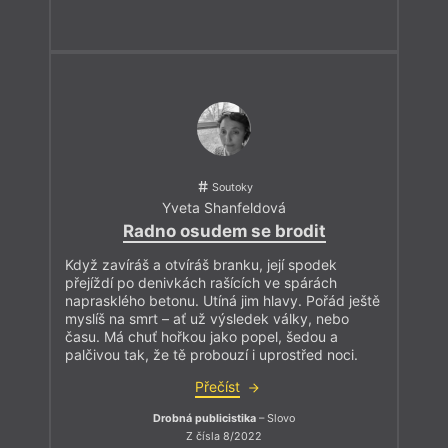
Soutoky
Yveta Shanfeldová
Radno osudem se brodit
Když zavíráš a otvíráš branku, její spodek
přejíždí po denivkách rašících ve spárách
naprasklého betonu. Utíná jim hlavy. Pořád ještě
myslíš na smrt – ať už výsledek války, nebo
času. Má chuť hořkou jako popel, šedou a
palčivou tak, že tě probouzí i uprostřed noci.
Přečíst
Drobná publicistika
– Slovo
Z čísla 8/2022