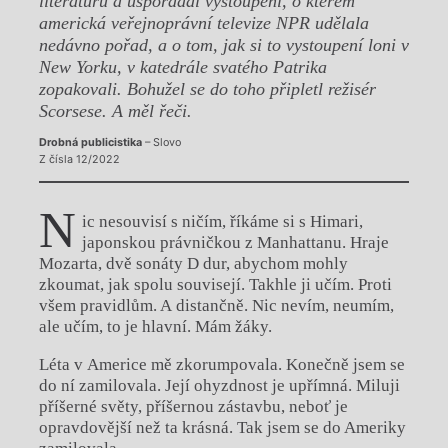
literaturu a uspořádal vystoupení, o kterém
americká veřejnoprávní televize NPR udělala
nedávno pořad, a o tom, jak si to vystoupení loni v
New Yorku, v katedrále svatého Patrika
zopakovali. Bohužel se do toho připletl režisér
Scorsese. A měl řeči.
Drobná publicistika
– Slovo
Z čísla 12/2022
N
ic nesouvisí s ničím, říkáme si s Himari,
japonskou právničkou z Manhattanu. Hraje
Mozarta, dvě sonáty D dur, abychom mohly
zkoumat, jak spolu souvisejí. Takhle ji učím. Proti
všem pravidlům. A distančně. Nic nevím, neumím,
ale učím, to je hlavní. Mám žáky.
Léta v Americe mě zkorumpovala. Konečně jsem se
do ní zamilovala. Její ohyzdnost je upřímná. Miluji
příšerné světy, příšernou zástavbu, neboť je
opravdovější než ta krásná. Tak jsem se do Ameriky