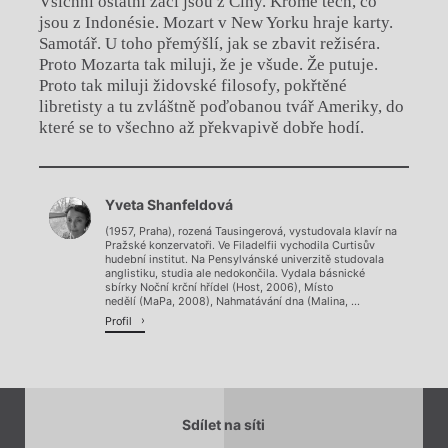
Všichni ostatní žáci jsou z Číny. Kromě těch, co
jsou z Indonésie. Mozart v New Yorku hraje karty.
Samotář. U toho přemýšlí, jak se zbavit režiséra.
Proto Mozarta tak miluji, že je všude. Že putuje.
Proto tak miluji židovské filosofy, pokřtěné
libretisty a tu zvláštně poďobanou tvář Ameriky, do
které se to všechno až překvapivě dobře hodí.
Chviličku.
Yveta Shanfeldová
Načítá se.
(1957, Praha), rozená Tausingerová, vystudovala klavír na
Pražské konzervatoři. Ve Filadelfii vychodila Curtisův
hudební institut. Na Pensylvánské univerzitě studovala
anglistiku, studia ale nedokončila. Vydala básnické
sbírky Noční krční hřídel (Host, 2006), Místo
nedělí (MaPa, 2008), Nahmatávání dna (Malina, ...
Profil
Sdílet na síti