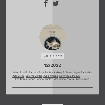
Vyšlo 9. 6. 2022
12/2022
Adam Borzič
,
Barbora Zoja Zuchová
,
Greg S. Evans
,
Iryna Zahladko
,
Jan Škrob
,
Jay McDaniel
,
Julia Kručak
,
Kateřina Bartlová
,
Lukáš Karas
,
Maria Janion
,
Václav Maxmilián
,
Yveta Shanfeldová