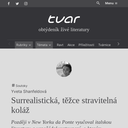
Menu
obtýdeník živé literatury
Rubriky
Témata
Ravt
Akce
Příležitosti
Tvárnice
Archiv
Beletrie
Ženy v katolické literatuře
Drobná publicistika
Právě vychází
Esejistika
Mauzoleum
Recenze a reflexe
Divadlo
Reportáže
Historie kolonialismu
Rozhovory
Dokument
Soutoky
Výroční ceny
Yveta Shanfeldová
Surrealistická, těžce stravitelná
koláž
Později v New Yorku da Ponte vyučoval italskou