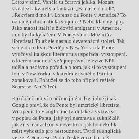
Letos v zimě. Voněla tu čerstvá jablka. Mozart
vynalezl akvarely a fantazii. „Fantasie d moll“,
„Rekviem d moll“. Lorenzo da Ponte v Americe? To
už raději chromatická stupnice! Nebo klamný spoj.
Jako mnozí italští a židovští emigranti v Americe,
i on byl hokynářem. V Pensylvánii. Mozartův
libretista! To už ale nastalo devatenácté století. Tak
se není co divit. Později v New Yorku da Ponte
vyučoval italskou literaturu a uspořádal vystoupení,
o kterém americká veřejnoprávní televize NPR
udělala nedávno pořad, a o tom, jak si to vystoupení
loni v New Yorku, v katedrále svatého Patrika
zopakovali. Bohužel se do toho připletl režisér
Scorsese. A měl řeči.
Každá řeč mluví o něčem jiném, lže úplně jinak.
Google praví, že da Ponte byl americký libretista,
Wikipedie to v angličtině tvrdí také a vyžívá se
v popisu da Ponta, jaký byl nemrava a sukničkář,
jak žil s manželkou v nevěstinci, jak ho několik
měst vyhostilo pro nestoudnost. Tvrdí ta anglická
verze. A Scorsese. Podle české verze ho spíš