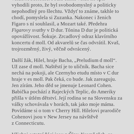
vyhodili proto, že byl svobodomyslný a politicky
nepohodlný pro šlechtu. Vždyť to známe, takhle to
chodí, pomyslela si Zuzanka. Nakonec i ženich
Figaro s ní souhlasil, a Mozart také. Předehra
Figarovy svatby
v D dur. Tónina D dur je politická
opovážlivost. Šokuje. Zrcadlový odraz klavírního
koncertu d moll. Od akvarelů se čas odvrátil. Kvaš,
trojrozměrný, živý, věčně odvrácený.
Další žák, Hilel, hraje Bacha, „Preludium d moll“.
Už zase d moll. Naštěstí je to uličník. Bacha sice
nechá na pokoji, ale Czernyho etudu místo v C dur
hraje v es moll. Pak čeká, co bude. Jak zareaguju.
Jen zírám. Jeho děd se jmenuje Leonard Cohen.
Babička pochází z Rajeckých Teplic, do Ameriky
přišla v útlém dětství. Její rodina se na Slovensku za
války schovávala v horách, tak jako moje máma.
Povídáme si o tom v Cherry Hill. Hilelovi prarodiče
Cohenovi jsou v New Jersey na návštěvě
z Connecticutu.