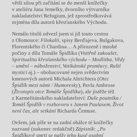
větší silou při začítání se do menší knížečky
v ateliéru Jana Jemelky, dvorního výtvarníka
nakladatelství Refugium, jež zprostředkovává
zejména díla autorů křesťanského Východu.
Nemálo titulů odvezl jsem si již touto cestou
z Olomouce:
Filokalii
, spisy Berďajeva, Bulgakova,
Florentského či Chardina… A přirozeně i mnohé
počiny z díla Tomáše Špidlíka (
Vnitřně zakoušet
,
Spiritualita křesťanského východu – Modlitba
,
Vědy
– umění – náboženství, Vatikánské promluvy
,
Ruští
mystici
aj.) – obohacované nejen svědectvím
kmenových autorů Michala Altrichtera (
Otec
Špidlík mezi námi / Humoresky
), Pavla Ambrose
(
Životopis otce Tomáše Špidlíka
), ale jistěže též
z Karmelitánského nakladatelství:
Duše poutníka /
Tomáš Špidlík v rozhovoru s Janem Paulasem
,
Život
není čas, ale setkání
Richarda Čemuse.
Ovšem, jak píše se na zadní obálce té knížečky
nazvané (nakonec redakčně)
Zápisník
:
„Po
Špidlíkově smrti se našly jeho kusé osobní