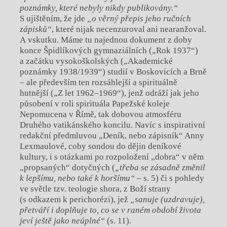
poznámky, které nebyly nikdy publikovány.“
S ujištěním, že jde
„o věrný přepis jeho ručních
zápisků“
, které nijak necenzuroval ani nearanžoval.
A vskutku. Máme tu najednou dokument z doby
konce Špidlíkových gymnaziálních („Rok 1937“)
a začátku vysokoškolských („Akademické
poznámky 1938/1939“) studií v Boskovicích a Brně
– ale především ten rozsáhlejší a spirituálně
hutnější („Z let 1962–1969“), jenž odráží jak jeho
působení v roli spirituála Papežské koleje
Nepomucena v Římě, tak dobovou atmosféru
Druhého vatikánského koncilu. Navíc s inspirativní
redakční předmluvou „Deník, nebo zápisník“ Anny
Lexmaulové, coby sondou do dějin deníkové
kultury, i s otázkami po rozpoložení „dobra“ v něm
„propsaných“ dotyčných (
„třeba se zásadně změnil
k lepšímu, nebo také k horšímu“
– s. 5) či s pohledy
ve světle tzv. teologie shora, z Boží strany
(s odkazem k perichorézi), jež
„sanuje (uzdravuje),
přetváří i doplňuje to, co se v raném období života
jeví ještě jako neúplné“
(s. 11).