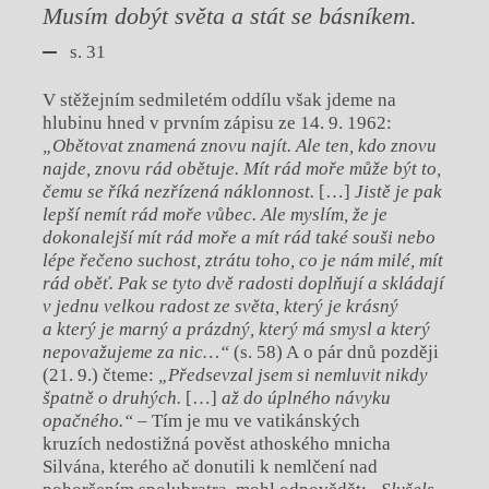
Musím dobýt světa a stát se básníkem.
s. 31
V stěžejním sedmiletém oddílu však jdeme na
hlubinu hned v prvním zápisu ze 14. 9. 1962:
„Obětovat znamená znovu najít. Ale ten, kdo znovu
najde, znovu rád obětuje. Mít rád moře může být to,
čemu se říká nezřízená náklonnost.
[…]
Jistě je pak
lepší nemít rád moře vůbec. Ale myslím, že je
dokonalejší mít rád moře a mít rád také souši nebo
lépe řečeno suchost, ztrátu toho, co je nám milé, mít
rád oběť. Pak se tyto dvě radosti doplňují a skládají
v jednu velkou radost ze světa, který je krásný
a který je marný a prázdný, který má smysl a který
nepovažujeme za nic…“
(s. 58) A o pár dnů později
(21. 9.) čteme:
„Předsevzal jsem si nemluvit nikdy
špatně o druhých.
[…]
až do úplného návyku
opačného.“
– Tím je mu ve vatikánských
kruzích nedostižná pověst athoského mnicha
Silvána, kterého ač donutili k nemlčení nad