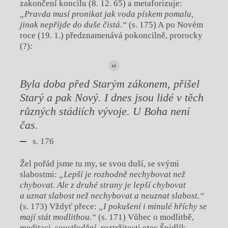
zakončení koncilu (8. 12. 65) a metaforizuje:
„Pravda musí pronikat jak voda pískem pomalu,
jinak nepřijde do duše čistá.“
(s. 175) A po Novém
roce (19. 1.) předznamenává pokoncilně, prorocky
(?):
Byla doba před Starým zákonem, přišel
Starý a pak Nový. I dnes jsou lidé v těch
různých stádiích vývoje. U Boha není
čas.
s. 176
Žel pořád jsme tu my, se svou duší, se svými
slabostmi:
„Lepší je rozhodně nechybovat než
chybovat. Ale z druhé strany je lepší chybovat
a uznat slabost než nechybovat a neuznat slabost.“
(s. 173) Vždyť přece:
„I pokušení i minulé hříchy se
mají stát modlitbou.“
(s. 171) Vůbec o modlitbě,
meditaci, soustředění, roztržitosti otec Špidlík