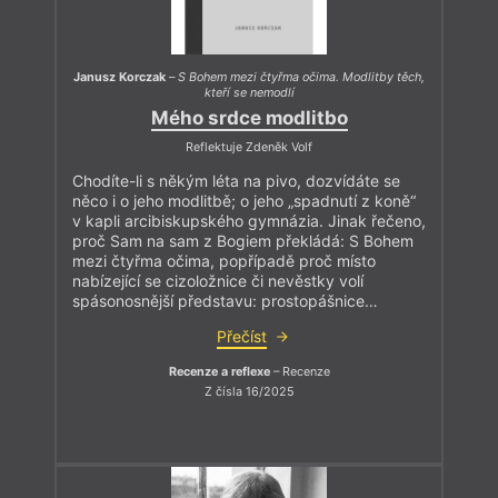
Janusz Korczak
–
S Bohem mezi čtyřma očima. Modlitby těch,
kteří se nemodlí
Mého srdce modlitbo
Reflektuje Zdeněk Volf
Chodíte-li s někým léta na pivo, dozvídáte se
něco i o jeho modlitbě; o jeho „spadnutí z koně“
v kapli arcibiskupského gymnázia. Jinak řečeno,
proč Sam na sam z Bogiem překládá: S Bohem
mezi čtyřma očima, popřípadě proč místo
nabízející se cizoložnice či nevěstky volí
spásonosnější představu: prostopášnice…
Přečíst
Recenze a reflexe
– Recenze
Z čísla 16/2025