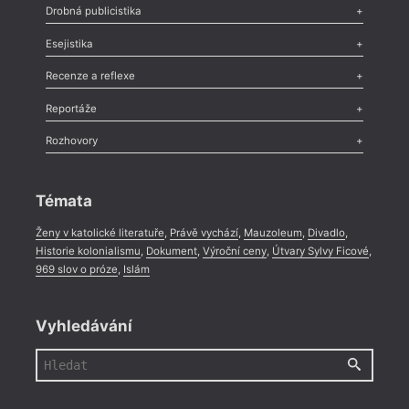
Poezie
,
Próza
,
Dokumenty
,
Drama
,
Celá rubrika
Drobná publicistika
Odlesk
,
Zasláno
,
Nezařazené
,
Novinky v Tvaru
,
Slovo
,
Výročí
,
Esejistika
Nekrolog
,
Glosa
,
Sloupek
,
Pozvánka
,
Literární soutěž
,
Komentář
,
Celá rubrika
Esej
,
Pádlo
,
Úvaha
,
Texty
,
Studie
,
Celá rubrika
Recenze a reflexe
Recenze
,
Dvakrát
,
Horké párky
,
969 slov o próze
,
Reportáže
Méně slov o próze
,
Celá rubrika
Literární zítřky
,
Reportáž
,
Literární život
,
Divadlo
,
Kritický ohlas
,
Rozhovory
Celá rubrika
Rozhovor
,
Anketa
,
Celá rubrika
Témata
Ženy v katolické literatuře
,
Právě vychází
,
Mauzoleum
,
Divadlo
,
Historie kolonialismu
,
Dokument
,
Výroční ceny
,
Útvary Sylvy Ficové
,
969 slov o próze
,
Islám
Vyhledávání