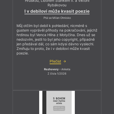
Hruškou, Liborem Staňkem II. a Viktorií
Rybákovou
I v debilovi může kvasit poezie
Ptá se Milan Ohnisko
Můj otčím byl debil k pohledání, nicméně s
gustem vyprávěl příhody na pokračování, jejichž
hrdinou byl Venca Hlína z Motyčína. Dnes už se
nedozvím, jestli to byl jeho copyright, případně
jen předával dál, co sám kdysi dávno vyslechl.
Zmiňuju to proto, že i v debilovi může kvasit
poezie.
Přečíst
Rozhovory
– Anketa
Z čísla 1/2026