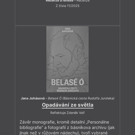
Recenze a reflexe
– Recenze
Z čísla 11/2025
Jana Juhásová
–
Belasé Ó (Básnická cesta Rudolfa Juroleka)
Opadávání ze světla
Reflektuje Zdeněk Volf
Závěr monografie, kromě detailní „Personálne
bibliografie“ a fotografií z básníkova archivu (jak
jinak než v růžovém nádechu), tvoří vybrané