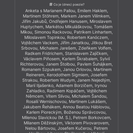
Co je (dnes) poezie?
Anketa s Marianem Pallou, Emilem Haklem,
Martinem Stöhrem, Markem Janem Vilímkem,
Jiřím Jakubů, Ondřejem Hanusem, Miroslavem
Huptychem, Markétou Mikuláškovou, Tomášem
Míkou, Simonou Rackovou, Patrikem Linhartem,
Miloslavem Topinkou, Robertem Kanóczem,
Vojtěchem Vackem, Jiřím Janatkou, Jitkou Bret
Srbovou, Michalem Jarešem, Zdeňkem Volfem,
Radkem Fridrichem, Stanislavem Zajíčkem,
Václavem Piňosem, Karlem Škrabalem, Sylvií
Richterovou, Janem Štolbou, Pavlem Šuhájkem,
Romanem Szpukem, Janou Orlovou, Martinem
Reinerem, Xerodothem Sigmiem, Josefem
Strakou, Robertem Wudym, Janem Nejedlým,
Marií Iljašenko, Adamem Borzičem, Irynou
Zahladko, Radimem Kopáčem, Vojtěchem
Němcem, Vítem Slívou, Michalem Šandou,
Rosalií Wernischovou, Martinem Lukášem,
Jakubem Řehákem, Annou Beatou Háblovou,
Karlem Pioreckým, Boženou Správcovou,
Milenou Slavickou (M. S.), Petrem Borkovcem,
Milanem Děžinským, Viktorem Pivovarovem,
Nelou Bártovou, Josefem Kučerou, Petrem