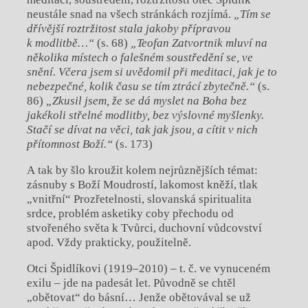
neustále snad na všech stránkách rozjímá.
„Tím se
dřívější roztržitost stala jakoby přípravou
k modlitbě…“
(s. 68)
„Teofan Zatvortnik mluví na
několika místech o falešném soustředění se, ve
snění. Včera jsem si uvědomil při meditaci, jak je to
nebezpečné, kolik času se tím ztrácí zbytečně.“
(s.
86)
„Zkusil jsem, že se dá myslet na Boha bez
jakékoli střelné modlitby, bez výslovné myšlenky.
Stačí se dívat na věci, tak jak jsou, a cítit v nich
přítomnost Boží.“
(s. 173)
A tak by šlo kroužit kolem nejrůznějších témat:
zásnuby s Boží Moudrostí, lakomost kněží, tlak
„vnitřní“ Prozřetelnosti, slovanská spiritualita
srdce, problém asketiky coby přechodu od
stvořeného světa k Tvůrci, duchovní vůdcovství
apod. Vždy prakticky, použitelně.
Otci Špidlíkovi (1919–2010) – t. č. ve vynuceném
exilu – jde na padesát let. Původně se chtěl
„obětovat“ do básní… Jenže obětovával se už