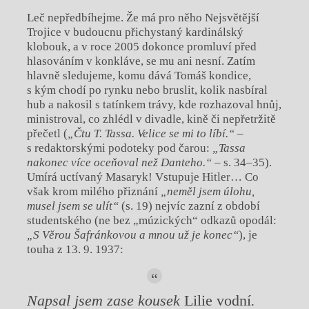
Leč nepředbíhejme. Že má pro něho Nejsvětější
Trojice v budoucnu přichystaný kardinálský
klobouk, a v roce 2005 dokonce promluví před
hlasováním v konkláve, se mu ani nesní. Zatím
hlavně sledujeme, komu dává Tomáš kondice,
s kým chodí po rynku nebo bruslit, kolik nasbíral
hub a nakosil s tatínkem trávy, kde rozhazoval hnůj,
ministroval, co zhlédl v divadle, kině či nepřetržitě
přečetl (
„Čtu T. Tassa. Velice se mi to líbí.“
–
s redaktorskými podoteky pod čarou:
„Tassa
nakonec více oceňoval než Danteho.“
– s. 34–35).
Umírá uctívaný Masaryk! Vstupuje Hitler… Co
však krom milého přiznání
„neměl jsem úlohu,
musel jsem se ulít“
(s. 19) nejvíc zazní z období
studentského (ne bez „múzických“ odkazů opodál:
„S Věrou Šafránkovou a mnou už je konec“
), je
touha z 13. 9. 1937:
Napsal jsem zase kousek
Lilie vodní
.