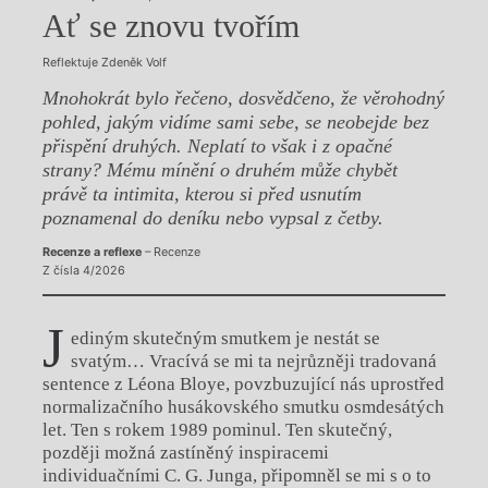
Ať se znovu tvořím
Reflektuje Zdeněk Volf
Mnohokrát bylo řečeno, dosvědčeno, že věrohodný
pohled, jakým vidíme sami sebe, se neobejde bez
přispění druhých. Neplatí to však i z opačné
strany? Mému mínění o druhém může chybět
právě ta intimita, kterou si před usnutím
poznamenal do deníku nebo vypsal z četby.
Recenze a reflexe
– Recenze
Z čísla 4/2026
J
ediným skutečným smutkem je nestát se
svatým… Vracívá se mi ta nejrůzněji tradovaná
sentence z Léona Bloye, povzbuzující nás uprostřed
normalizačního husákovského smutku osmdesátých
let. Ten s rokem 1989 pominul. Ten skutečný,
později možná zastíněný inspiracemi
individuačními C. G. Junga, připomněl se mi s o to