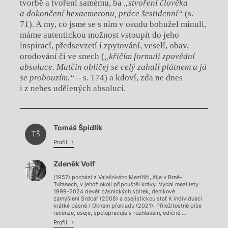
tvorbě a tvoření samému, ba
„stvoření člověka
a dokončení hexaemeronu, práce šestidenní“
(s.
71). A my, co jsme se s ním v osudu bohužel minuli,
máme autentickou možnost vstoupit do jeho
inspirací, předsevzetí i zpytování, veselí, obav,
orodování či ve snech (
„křičím formuli zpovědní
absoluce. Matčin obličej se celý zahalí plátnem a já
se probouzím.“
– s. 174) a kdoví, zda ne dnes
i z nebes udělených absolucí.
Chviličku.
Tomáš Špidlík
Načítá se.
TŠ
Profil
Zdeněk Volf
(1957) pochází z Valašského Meziříčí, žije v Brně-
Tuřanech, v jehož okolí připouštěl krávy. Vydal mezi lety
1999–2024 devět básnických sbírek, deníkové
zamýšlení Srdcář (2008) a esejistickou stať K individuaci
krátké básně / Oknem překladu (2021). Příležitostně píše
recenze, eseje, spolupracuje s rozhlasem, edičně ...
Profil