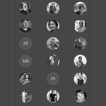
PŠ
MR
JN