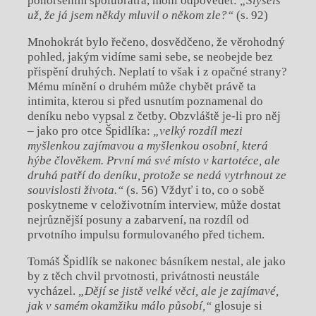
pohoršením spolubratra, mohl odpovědět:
„Slyšels
už, že já jsem někdy mluvil o někom zle?“
(s. 92)
Mnohokrát bylo řečeno, dosvědčeno, že věrohodný
pohled, jakým vidíme sami sebe, se neobejde bez
přispění druhých. Neplatí to však i z opačné strany?
Mému mínění o druhém může chybět právě ta
intimita, kterou si před usnutím poznamenal do
deníku nebo vypsal z četby. Obzvláště je-li pro něj
– jako pro otce Špidlíka:
„velký rozdíl mezi
myšlenkou zajímavou a myšlenkou osobní, která
hýbe člověkem. První má své místo v kartotéce, ale
druhá patří do deníku, protože se nedá vytrhnout ze
souvislosti života.“
(s. 56) Vždyť i to, co o sobě
poskytneme v celoživotním interview, může dostat
nejrůznější posuny a zabarvení, na rozdíl od
prvotního impulsu formulovaného před tichem.
Tomáš Špidlík se nakonec básníkem nestal, ale jako
by z těch chvil prvotnosti, privátnosti neustále
vycházel.
„Dějí se jistě velké věci, ale je zajímavé,
jak v samém okamžiku málo působí,“
glosuje si