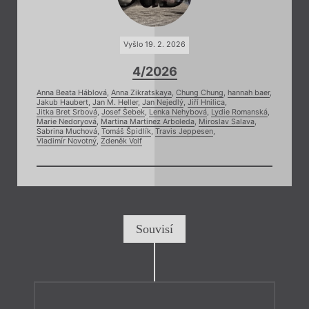
Vyšlo 19. 2. 2026
4/2026
Anna Beata Háblová
,
Anna Zikratskaya
,
Chung Chung
,
hannah baer
,
Jakub Haubert
,
Jan M. Heller
,
Jan Nejedlý
,
Jiří Hnilica
,
Jitka Bret Srbová
,
Josef Šebek
,
Lenka Nehybová
,
Lydie Romanská
,
Marie Nedoryová
,
Martina Martinez Arboleda
,
Miroslav Salava
,
Sabrina Muchová
,
Tomáš Špidlík
,
Travis Jeppesen
,
Vladimír Novotný
,
Zdeněk Volf
Souvisí