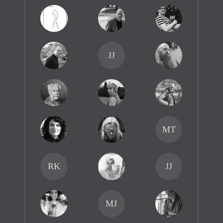
JJ
MT
RK
JJ
MJ