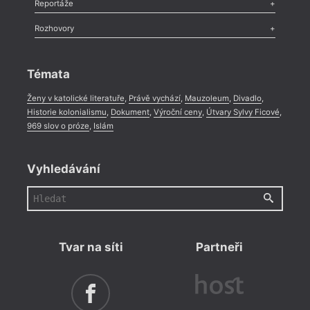
Recenze
,
Dvakrát
,
Horké párky
,
969 slov o próze
,
Reportáže
Méně slov o próze
,
Celá rubrika
Literární zítřky
,
Reportáž
,
Literární život
,
Divadlo
,
Kritický ohlas
,
Rozhovory
Celá rubrika
Rozhovor
,
Anketa
,
Celá rubrika
Témata
Ženy v katolické literatuře
,
Právě vychází
,
Mauzoleum
,
Divadlo
,
Historie kolonialismu
,
Dokument
,
Výroční ceny
,
Útvary Sylvy Ficové
,
969 slov o próze
,
Islám
Vyhledávání
Tvar na síti
Partneři