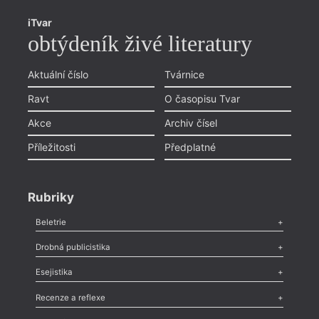
iTvar
obtýdeník živé literatury
Aktuální číslo
Tvárnice
Ravt
O časopisu Tvar
Akce
Archiv čísel
Příležitosti
Předplatné
Rubriky
Beletrie
Poezie
,
Próza
,
Dokumenty
,
Drama
,
Celá rubrika
Drobná publicistika
Odlesk
,
Zasláno
,
Nezařazené
,
Novinky v Tvaru
,
Slovo
,
Výročí
,
Esejistika
Nekrolog
,
Glosa
,
Sloupek
,
Pozvánka
,
Literární soutěž
,
Komentář
,
Celá rubrika
Esej
,
Pádlo
,
Úvaha
,
Texty
,
Studie
,
Celá rubrika
Recenze a reflexe