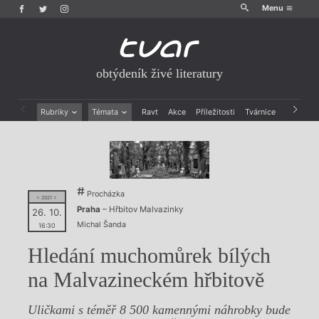
Menu
obtýdeník živé literatury
Rubriky
Témata
Ravt
Akce
Příležitosti
Tvárnice
Archiv
Beletrie
Ženy v katolické literatuře
Drobná publicistika
Právě vychází
Esejistika
Mauzoleum
Recenze a reflexe
Divadlo
Reportáže
Historie kolonialismu
Procházka
= 2021 =
Rozhovory
Dokument
Praha
– Hřbitov Malvazinky
26. 10.
Výroční ceny
Michal Šanda
16:30
Hledání muchomůrek bílých
na Malvazineckém hřbitově
Uličkami s téměř 8 500 kamennými náhrobky bude