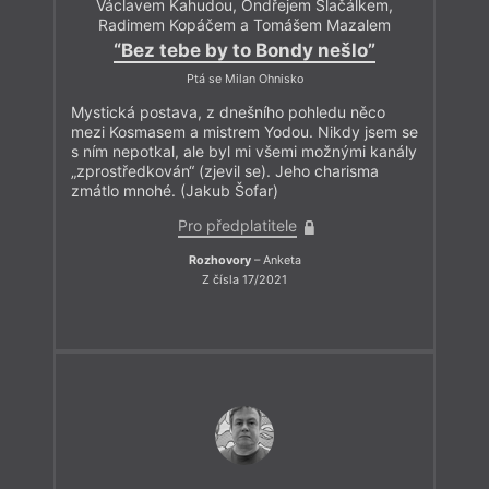
Václavem Kahudou, Ondřejem Slačálkem,
Radimem Kopáčem a Tomášem Mazalem
“Bez tebe by to Bondy nešlo”
Ptá se Milan Ohnisko
Mystická postava, z dnešního pohledu něco
mezi Kosmasem a mistrem Yodou. Nikdy jsem se
s ním nepotkal, ale byl mi všemi možnými kanály
„zprostředkován“ (zjevil se). Jeho charisma
zmátlo mnohé. (Jakub Šofar)
Pro předplatitele
Rozhovory
– Anketa
Z čísla 17/2021