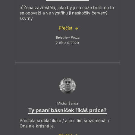
růŽena zavřeštěla, jako by ji na nože brali, no to
se opovaž! a ve výstřihu jí naskočily červený
skvrny
Přečíst
Beletrie
– Próza
Z čísla 9/2020
Michal Šanda
Ty psaní básniček říkáš práce?
Přestala si dělat iluze / a je s tím srozuměná. /
Ona ale krásná je.