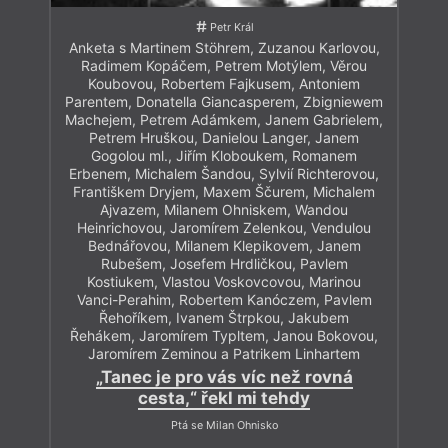
Petr Král
Anketa s Martinem Stöhrem, Zuzanou Karlovou,
Radimem Kopáčem, Petrem Motýlem, Věrou
Koubovou, Robertem Fajkusem, Antoniem
Parentem, Donatella Giancasperem, Zbigniewem
Machejem, Petrem Adámkem, Janem Gabrielem,
Petrem Hruškou, Danielou Langer, Janem
Gogolou ml., Jiřím Kloboukem, Romanem
Erbenem, Michalem Šandou, Sylvií Richterovou,
Františkem Dryjem, Maxem Ščurem, Michalem
Ajvazem, Milanem Ohniskem, Wandou
Heinrichovou, Jaromírem Zelenkou, Vendulou
Bednářovou, Milanem Klepikovem, Janem
Rubešem, Josefem Hrdličkou, Pavlem
Kostiukem, Vlastou Voskovcovou, Marinou
Vanci-Perahim, Robertem Kanóczem, Pavlem
Řehoříkem, Ivanem Štrpkou, Jakubem
Řehákem, Jaromírem Typltem, Janou Bokovou,
Jaromírem Zeminou a Patrikem Linhartem
„Tanec je pro vás víc než rovná
cesta,“ řekl mi tehdy
Ptá se Milan Ohnisko