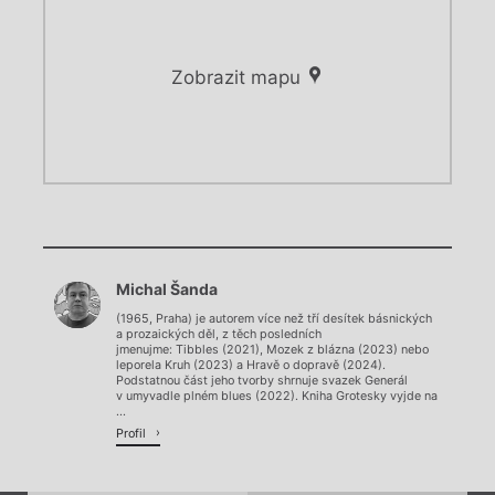
Zobrazit mapu
Chviličku.
Chviličku.
Načítá se.
Michal Šanda
Načítá se.
(1965, Praha) je autorem více než tří desítek básnických
a prozaických děl, z těch posledních
jmenujme: Tibbles (2021), Mozek z blázna (2023) nebo
leporela Kruh (2023) a Hravě o dopravě (2024).
Podstatnou část jeho tvorby shrnuje svazek Generál
v umyvadle plném blues (2022). Kniha Grotesky vyjde na
...
Profil