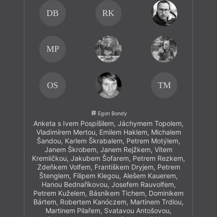
DB
RK
MP
OS
TM
Egon Bondy
Anketa s Ivem Pospíšilem, Jáchymem Topolem,
Vladimírem Mertou, Emilem Haklem, Michalem
Šandou, Karlem Škrabalem, Petrem Motýlem,
Janem Škrobem, Janem Rejžkem, Vítem
Kremličkou, Jakubem Šofarem, Petrem Rezkem,
Zdeňkem Volfem, Františkem Dryjem, Petrem
Štenglem, Filipem Klegou, Alešem Kauerem,
Hanou Bednaříkovou, Josefem Rauvolfem,
Petrem Kuželem, Básníkem Tichem, Dominikem
Bártem, Robertem Kanóczem, Martinem Trdlou,
Martinem Pilařem, Svatavou Antošovou,