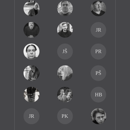
JR
JŠ
PR
PŠ
HB
JR
PK