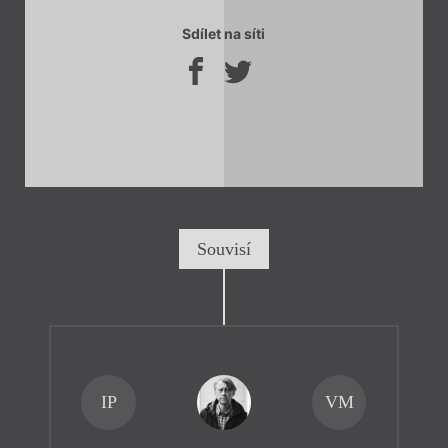
Sdílet na síti
Souvisí
IP
VM