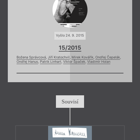
Vyšlo 24. 9. 2015
15/2015
Božena Správcová
,
Jiří Kratochvil
,
Mirek Kovářík
,
Ondřej Čepelák
,
Ondřej Hanus
,
Patrik Linhart
,
Viktor Špaček
,
Vladimír Holan
Souvisí