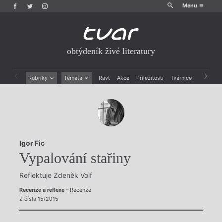
Menu
obtýdeník živé literatury
Rubriky
Témata
Ravt
Akce
Příležitosti
Tvárnice
Archiv
Beletrie
Ženy v katolické literatuře
Drobná publicistika
Právě vychází
Esejistika
Mauzoleum
Recenze a reflexe
Divadlo
Reportáže
Historie kolonialismu
Igor Fic
Rozhovory
Dokument
Vypalování stařiny
Výroční ceny
Reflektuje Zdeněk Volf
Recenze a reflexe
– Recenze
Z čísla 15/2015