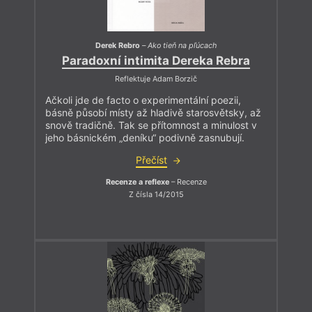
Derek Rebro
–
Ako tieň na pľúcach
Paradoxní intimita Dereka Rebra
Reflektuje Adam Borzič
Ačkoli jde de facto o experimentální poezii,
básně působí místy až hladivě starosvětsky, až
snově tradičně. Tak se přítomnost a minulost v
jeho básnickém „deníku“ podivně zasnubují.
Přečíst
Recenze a reflexe
– Recenze
Z čísla 14/2015