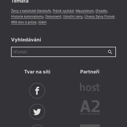
Témata
Ženy v katolické literatuře
,
Právě vychází
,
Mauzoleum
,
Divadlo
,
Historie kolonialismu
,
Dokument
,
Výroční ceny
,
Útvary Sylvy Ficové
,
969 slov o próze
,
Islám
Vyhledávání
Tvar na síti
Partneři