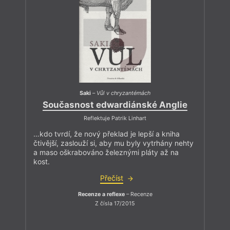
Saki
–
Vůl v chryzantémách
Současnost edwardiánské Anglie
Reflektuje Patrik Linhart
…kdo tvrdí, že nový překlad je lepší a kniha
čtivější, zaslouží si, aby mu byly vytrhány nehty
a maso oškrabováno železnými pláty až na
kost.
Přečíst
Recenze a reflexe
– Recenze
Z čísla 17/2015