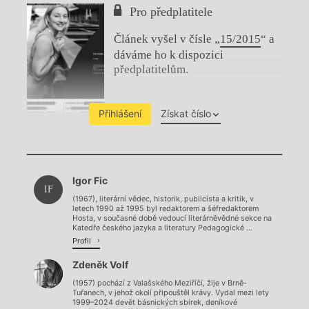
Pro předplatitele
Článek vyšel v čísle „
15/2015
“ a
dáváme ho k dispozici
předplatitelům.
Přihlášení
Získat číslo
Chviličku.
Igor Fic
Načítá se.
IF
(1967), literární vědec, historik, publicista a kritik, v
letech 1990 až 1995 byl redaktorem a šéfredaktorem
Hosta, v současné době vedoucí literárněvědné sekce na
Katedře českého jazyka a literatury Pedagogické ...
Profil
Zdeněk Volf
(1957) pochází z Valašského Meziříčí, žije v Brně-
Tuřanech, v jehož okolí připouštěl krávy. Vydal mezi lety
1999–2024 devět básnických sbírek, deníkové