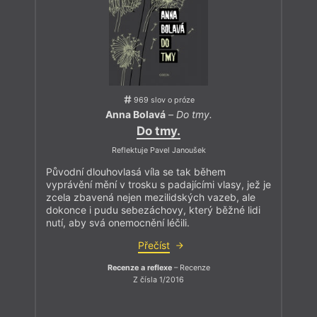
969 slov o próze
Anna Bolavá
–
Do tmy.
Do tmy.
Reflektuje Pavel Janoušek
Původní dlouhovlasá víla se tak během
vyprávění mění v trosku s padajícími vlasy, jež je
zcela zbavená nejen mezilidských vazeb, ale
dokonce i pudu sebezáchovy, který běžné lidi
nutí, aby svá onemocnění léčili.
Přečíst
Recenze a reflexe
– Recenze
Z čísla 1/2016