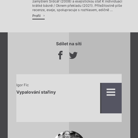
zamýšlení Srdcář (2008) a esejistickou stať K individuaci
krátké básně / Oknem překladu (2021). Příležitostně píše
recenze, eseje, spolupracuje s rozhlasem, edičně ...
Profil
Sdílet na síti
Igor Fic
Vypalování stařiny