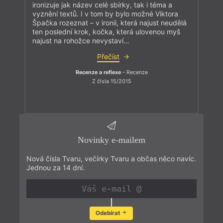
ironizuje jak název celé sbírky, tak i téma a
vyznění textů. I v tom by bylo možné Viktora
Špačka rozeznat – v ironii, která najust neudělá
ten poslední krok, kočka, která ulovenou myš
najust na rohožce nevystaví…
Přečíst
Recenze a reflexe
– Recenze
Z čísla 15/2015
Novinky e-mailem
Nová čísla Tvaru, večírky Tvaru a občas něco navíc.
Jednou za 14 dní.
Odebírat