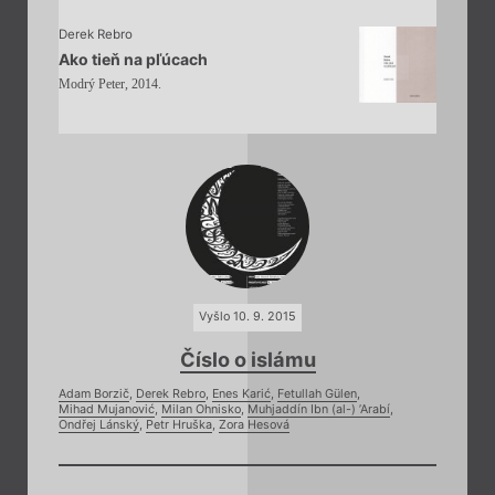
Derek Rebro
Ako tieň na pľúcach
Modrý Peter, 2014.
Vyšlo 10. 9. 2015
Číslo o islámu
Adam Borzič
,
Derek Rebro
,
Enes Karić
,
Fetullah Gülen
,
Mihad Mujanović
,
Milan Ohnisko
,
Muhjaddín Ibn (al-) ’Arabí
,
Ondřej Lánský
,
Petr Hruška
,
Zora Hesová