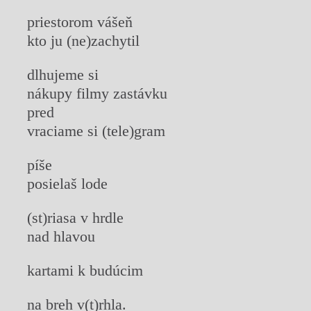
priestorom vášeň
kto ju (ne)zachytil
dlhujeme si
nákupy filmy zastávku
pred
vraciame si (tele)gram
píše
posielaš lode
(st)riasa v hrdle
nad hlavou
kartami k budúcim
na breh v(t)rhla.