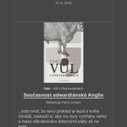
17. 11. 2015
Saki
–
Vůl v chryzantémách
Současnost edwardiánské Anglie
Reflektuje Patrik Linhart
…kdo tvrdí, že nový překlad je lepší a kniha
čtivější, zaslouží si, aby mu byly vytrhány nehty
a maso oškrabováno železnými pláty až na
kost.