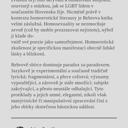
souvisejí s otázkou, jak se LGBT lidem v
současném Slovensku žije. Nicméně právě v
kontextu homoerotické literaury je Rebrova kniha
velmi záslužná. Homosexuality se nezmocňuje
zevně (což by mohlo prozrazovat nejistotu), nýbrž
ji klade do-
vnitř své poezie jako samozřejmost. Homoerotická
zkušenost je specifickou manifestací obecně lidské
lásky a blízkosti.
Rebrově sbírce dominuje paradox za paradoxem.
Jazykově je experimentální a současně tradičně
lyrická; fragmentární, a přece celistvá; významy
vypouštějící, a zároveň je stále množící; subjekt
zakrývající, a přesto neustále odhalující. Tyto
protiklady a jejich umné, elegantní, nikoli však
manýristické či manipulativní zpracování činí z
jeho sbírky skutečnou básnickou událost.
Chviličku.