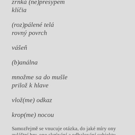
zrnká (ne)presypem
klíčia
(roz)pálené telá
rovný povrch
vášeň
(b)análna
množme sa do mušle
prilož k hlave
vlož(me) odkaz
krop(me) nocou
Samozřejmě se vnucuje otázka, do jaké míry ony
zvláštní hry, ono skrývání a odhalování subjektu,