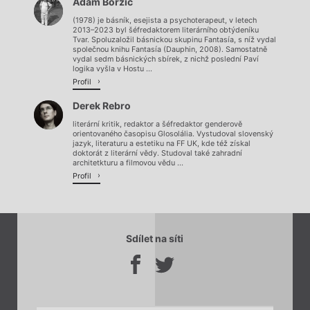
Adam Borzič
Načítá se.
(1978) je básník, esejista a psychoterapeut, v letech
2013–2023 byl šéfredaktorem literárního obtýdeníku
Tvar. Spoluzaložil básnickou skupinu Fantasía, s níž vydal
společnou knihu Fantasía (Dauphin, 2008). Samostatně
vydal sedm básnických sbírek, z nichž poslední Paví
logika vyšla v Hostu ...
Profil
Derek Rebro
literární kritik, redaktor a šéfredaktor genderově
orientovaného časopisu Glosolália. Vystudoval slovenský
jazyk, literaturu a estetiku na FF UK, kde též získal
doktorát z literární vědy. Studoval také zahradní
architetkturu a filmovou vědu ...
Profil
Sdílet na síti