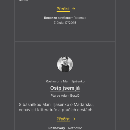
Přečíst
Recenze a reflexe
– Recenze
Z čísla 17/2015
Rozhovor s Marií Iljašenko
Osip jsem já
Ptá se Adam Borzič
S básnířkou Marií Iljašenko o Maďarsku,
nenávisti k literatuře a ptačích cestách.
Přečíst
Rozhovory
– Rozhovor