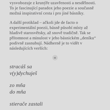
vysvobozuje z krunýře uzavřenosti a nesdělnosti.
To je fascinující paradox jeho poezie a současně
možná inspirativní cesta i pro jiné básníky.
A další protiklad – ačkoli jde de facto o
experimentální poezii, básně působí místy až
hladivě starosvětsky, až snově tradičně. Tak se
přítomnost a minulost v jeho básnickém „deníku“
podivně zasnubují. Nádherně je to vidět v
následujících verších:
stracáš sa
v(y)dychuješ
zo mňa
do mňa
stierače zastali