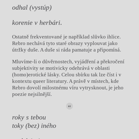
odhal (vystúp)
korenie v herbári
.
Ostatně frekventované je například slůvko ihlice.
Rebro nechává tyto staré obrazy vyplouvat jako
útržky duše. A duše si ráda pamatuje a připomíná.
Mluvíme-li o důvěrnostech, vyjádření a překročení
subjektivity se motivicky odehrává v oblasti
(homo)erotické lásky. Celou sbírku tak lze číst i v
kontextu queer literatury. A právě v místech, kde
Rebro dovolí milostnému víru vytrysknout, je jeho
poezie nejsilnější.
roky s tebou
toky (bez) iného