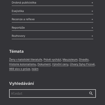
Poezie
,
Próza
,
Dokumenty
,
Drama
,
Celá rubrika
Drobná publicistika
Odlesk
,
Zasláno
,
Nezařazené
,
Novinky v Tvaru
,
Slovo
,
Výročí
,
Esejistika
Nekrolog
,
Glosa
,
Sloupek
,
Pozvánka
,
Literární soutěž
,
Komentář
,
Celá rubrika
Esej
,
Pádlo
,
Úvaha
,
Texty
,
Studie
,
Celá rubrika
Recenze a reflexe
Recenze
,
Dvakrát
,
Horké párky
,
969 slov o próze
,
Reportáže
Méně slov o próze
,
Celá rubrika
Literární zítřky
,
Reportáž
,
Literární život
,
Divadlo
,
Kritický ohlas
,
Rozhovory
Celá rubrika
Rozhovor
,
Anketa
,
Celá rubrika
Témata
Ženy v katolické literatuře
,
Právě vychází
,
Mauzoleum
,
Divadlo
,
Historie kolonialismu
,
Dokument
,
Výroční ceny
,
Útvary Sylvy Ficové
,
969 slov o próze
,
Islám
Vyhledávání