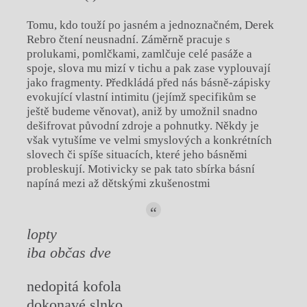
Tomu, kdo touží po jasném a jednoznačném, Derek
Rebro čtení neusnadní. Záměrně pracuje s
prolukami, pomlčkami, zamlčuje celé pasáže a
spoje, slova mu mizí v tichu a pak zase vyplouvají
jako fragmenty. Předkládá před nás básně-zápisky
evokující vlastní intimitu (jejímž specifikům se
ještě budeme věnovat), aniž by umožnil snadno
dešifrovat původní zdroje a pohnutky. Někdy je
však vytušíme ve velmi smyslových a konkrétních
slovech či spíše situacích, které jeho básněmi
probleskují. Motivicky se pak tato sbírka básní
napíná mezi až dětskými zkušenostmi
lopty
iba občas dve
nedopitá kofola
dokonavé slnko