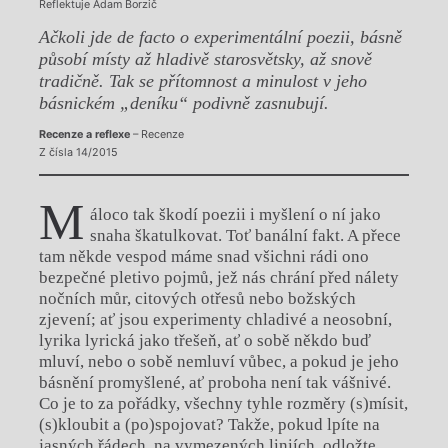
Reflektuje Adam Borzič
Ačkoli jde de facto o experimentální poezii, básně
působí místy až hladivě starosvětsky, až snově
tradičně. Tak se přítomnost a minulost v jeho
básnickém „deníku“ podivně zasnubují.
Recenze a reflexe
– Recenze
Z čísla 14/2015
M
áloco tak škodí poezii i myšlení o ní jako
snaha škatulkovat. Toť banální fakt. A přece
tam někde vespod máme snad všichni rádi ono
bezpečné pletivo pojmů, jež nás chrání před nálety
nočních můr, citových otřesů nebo božských
zjevení; ať jsou experimenty chladivé a neosobní,
lyrika lyrická jako třešeň, ať o sobě někdo buď
mluví, nebo o sobě nemluví vůbec, a pokud je jeho
básnění promyšlené, ať proboha není tak vášnivé.
Co je to za pořádky, všechny tyhle rozměry (s)mísit,
(s)kloubit a (po)spojovat? Takže, pokud lpíte na
jasných řádech, na vymezených liniích, odložte