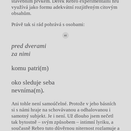
stavebním prvkem. Derek Rebro experimentální hru
využívá jako formu adekvátní rozjitřeným citovým
obsahům.
Právě tak si rád pohrává s osobami:
pred dverami
za nimi
komu patri(m)
oko sleduje seba
nevníma(m).
Ani tohle není samoúčelné. Protože v jeho básních
si s námi hraje na schovávanou a odhalovanou i
samotný subjekt. Je i není. Už dlouho jsem nečetl
tak bytostně – svým způsobem – intimní lyriku, a
současně Rebro tuto důvěrnou niternost rozlamuje a