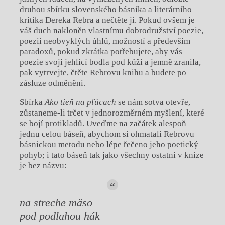
druhou sbírku slovenského básníka a literárního
kritika Dereka Rebra a nečtěte ji. Pokud ovšem je
váš duch nakloněn vlastnímu dobrodružství poezie,
poezii neobvyklých úhlů, možností a především
paradoxů, pokud zkrátka potřebujete, aby vás
poezie svojí jehlicí bodla pod kůži a jemně zranila,
pak vytrvejte, čtěte Rebrovu knihu a budete po
zásluze odměněni.
Sbírka
Ako tieň na pľúcach
se nám sotva otevře,
zůstaneme-li trčet v jednorozměrném myšlení, které
se bojí protikladů. Uveďme na začátek alespoň
jednu celou báseň, abychom si ohmatali Rebrovu
básnickou metodu nebo lépe řečeno jeho poetický
pohyb; i tato báseň tak jako všechny ostatní v knize
je bez názvu:
na streche mäso
pod podlahou hák