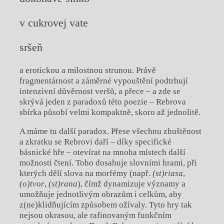
v cukrovej vate
sršeň
a erotickou a milostnou strunou. Právě
fragmentárnost a záměrné vypouštění podtrhují
intenzivní důvěrnost veršů, a přece – a zde se
skrývá jeden z paradoxů této poezie – Rebrova
sbírka působí velmi kompaktně, skoro až jednolitě.
A máme tu další paradox. Přese všechnu zhuštěnost
a zkratku se Rebrovi daří – díky specifické
básnické hře – otevírat na mnoha místech další
možnosti čtení. Toho dosahuje slovními hrami, při
kterých dělí slova na morfémy (např.
(st)riasa
,
(o)tvor
,
(st)rana
), čímž dynamizuje významy a
umožňuje jednotlivým obrazům i celkům, aby
z(ne)klidňujícím způsobem ožívaly. Tyto hry tak
nejsou okrasou, ale rafinovaným funkčním