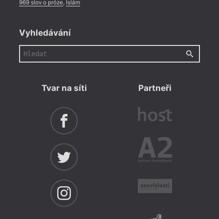
969 slov o próze
,
Islám
Vyhledávání
Tvar na síti
Partneři