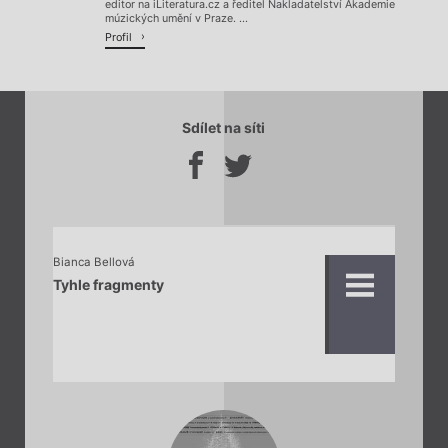
editor na iLiteratura.cz a ředitel Nakladatelství Akademie
múzických umění v Praze. ...
Profil
Sdílet na síti
Bianca Bellová
Tyhle fragmenty