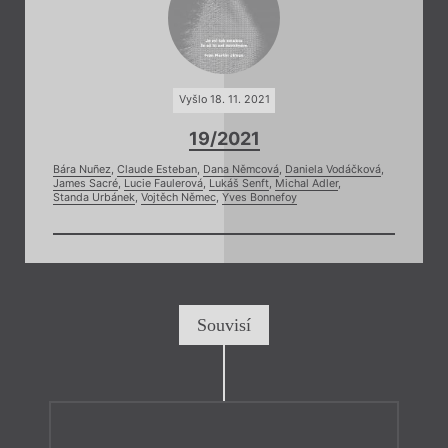
Vyšlo 18. 11. 2021
19/2021
Bára Nuñez
,
Claude Esteban
,
Dana Němcová
,
Daniela Vodáčková
,
James Sacré
,
Lucie Faulerová
,
Lukáš Senft
,
Michal Adler
,
Standa Urbánek
,
Vojtěch Němec
,
Yves Bonnefoy
Souvisí