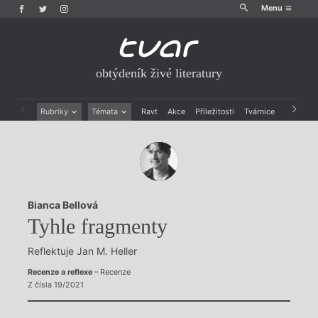
Menu
obtýdeník živé literatury
Rubriky
Témata
Ravt
Akce
Příležitosti
Tvárnice
Archiv
Beletrie
Ženy v katolické literatuře
Drobná publicistika
Právě vychází
Esejistika
Mauzoleum
Recenze a reflexe
Divadlo
Reportáže
Historie kolonialismu
Bianca Bellová
Rozhovory
Dokument
Tyhle fragmenty
Výroční ceny
Reflektuje Jan M. Heller
Recenze a reflexe
– Recenze
Z čísla 19/2021