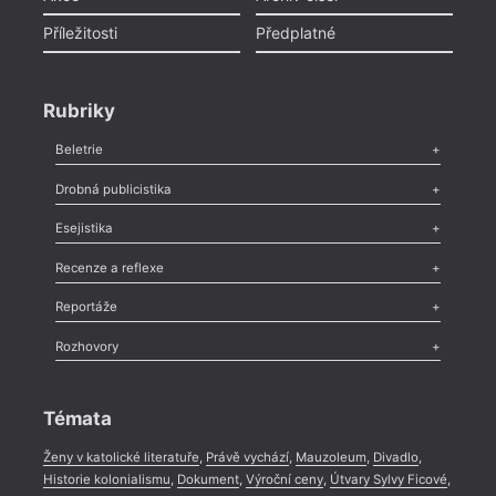
Příležitosti
Předplatné
Rubriky
Beletrie
Poezie
,
Próza
,
Dokumenty
,
Drama
,
Celá rubrika
Drobná publicistika
Odlesk
,
Zasláno
,
Nezařazené
,
Novinky v Tvaru
,
Slovo
,
Výročí
,
Esejistika
Nekrolog
,
Glosa
,
Sloupek
,
Pozvánka
,
Literární soutěž
,
Komentář
,
Celá rubrika
Esej
,
Pádlo
,
Úvaha
,
Texty
,
Studie
,
Celá rubrika
Recenze a reflexe
Recenze
,
Dvakrát
,
Horké párky
,
969 slov o próze
,
Reportáže
Méně slov o próze
,
Celá rubrika
Literární zítřky
,
Reportáž
,
Literární život
,
Divadlo
,
Kritický ohlas
,
Rozhovory
Celá rubrika
Rozhovor
,
Anketa
,
Celá rubrika
Témata
Ženy v katolické literatuře
,
Právě vychází
,
Mauzoleum
,
Divadlo
,
Historie kolonialismu
,
Dokument
,
Výroční ceny
,
Útvary Sylvy Ficové
,