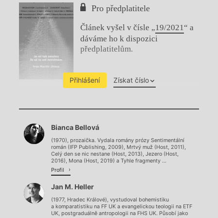
Pro předplatitele
Článek vyšel v čísle „
19/2021
“ a
dáváme ho k dispozici
předplatitelům.
Přihlášení
Získat číslo
Chviličku.
Bianca Bellová
Načítá se.
(1970), prozaička. Vydala romány prózy Sentimentální
román (IFP Publishing, 2009), Mrtvý muž (Host, 2011),
Celý den se nic nestane (Host, 2013), Jezero (Host,
2016), Mona (Host, 2019) a Tyhle fragmenty ...
Profil
Jan M. Heller
(1977, Hradec Králové), vystudoval bohemistiku
a komparatistiku na FF UK a evangelickou teologii na ETF
UK, postgraduálně antropologii na FHS UK. Působí jako